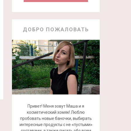
ДОБРО ПОЖАЛОВАТЬ
Привет! Меня зовут Маша и я
косметический хомяк! Люблю
пробовать новые баночки, выбирать
интересные продукты с не «пустыми»
составами, а также писать обо всем