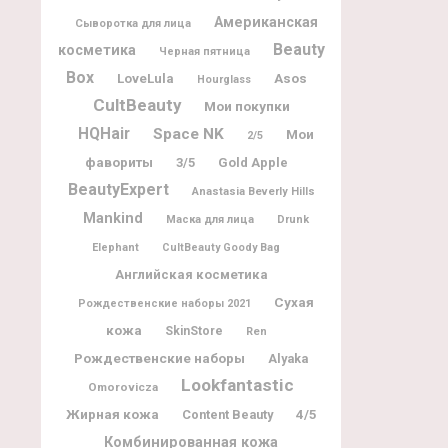
Американская
Сыворотка для лица
Beauty
косметика
Черная пятница
Box
LoveLula
Asos
Hourglass
CultBeauty
Мои покупки
HQHair
Space NK
Мои
2/5
фавориты
3/5
Gold Apple
BeautyExpert
Anastasia Beverly Hills
Mankind
Маска для лица
Drunk
Elephant
CultBeauty Goody Bag
Английская косметика
Сухая
Рождественские наборы 2021
кожа
SkinStore
Ren
Рождественские наборы
Alyaka
Lookfantastic
Omorovicza
Жирная кожа
Content Beauty
4/5
Комбинированная кожа