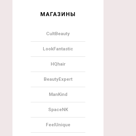
МАГАЗИНЫ
CultBeauty
LookFantastic
HQhair
BeautyExpert
ManKind
SpaceNK
FeelUnique