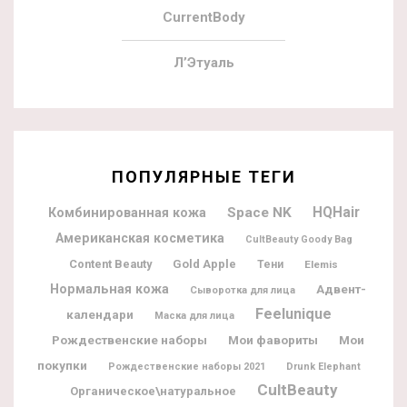
CurrentBody
Л’Этуаль
ПОПУЛЯРНЫЕ ТЕГИ
Space NK
HQHair
Комбинированная кожа
Американская косметика
CultBeauty Goody Bag
Content Beauty
Gold Apple
Тени
Elemis
Нормальная кожа
Адвент-
Сыворотка для лица
Feelunique
календари
Маска для лица
Рождественские наборы
Мои фавориты
Мои
покупки
Рождественские наборы 2021
Drunk Elephant
CultBeauty
Органическое\натуральное