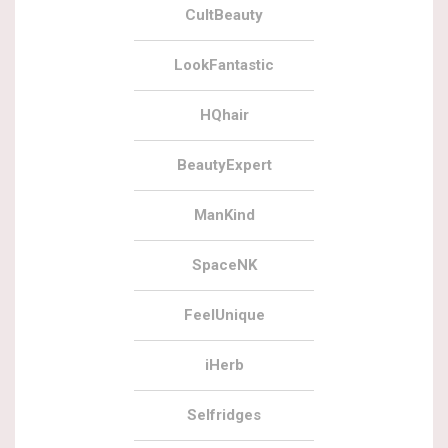
CultBeauty
LookFantastic
HQhair
BeautyExpert
ManKind
SpaceNK
FeelUnique
iHerb
Selfridges