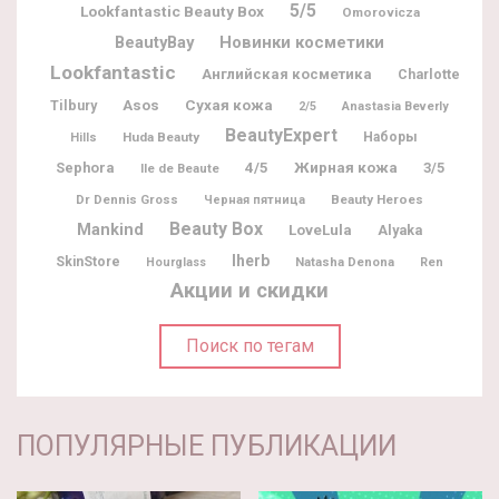
5/5
Lookfantastic Beauty Box
Omorovicza
BeautyBay
Новинки косметики
Lookfantastic
Английская косметика
Charlotte
Tilbury
Asos
Сухая кожа
2/5
Anastasia Beverly
BeautyExpert
Huda Beauty
Наборы
Hills
Жирная кожа
Sephora
4/5
3/5
Ile de Beaute
Dr Dennis Gross
Beauty Heroes
Черная пятница
Beauty Box
Mankind
LoveLula
Alyaka
Iherb
SkinStore
Natasha Denona
Hourglass
Ren
Акции и скидки
Поиск по тегам
ПОПУЛЯРНЫЕ ПУБЛИКАЦИИ