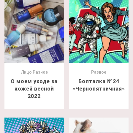
Лицо
Разное
Разное
О моем уходе за
Болталка №24
кожей весной
«Чернопятничная»
2022