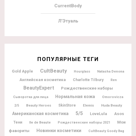
CurrentBody
Л’Этуаль
ПОПУЛЯРНЫЕ ТЕГИ
CultBeauty
Gold Apple
Natasha Denona
Hourglass
Английская косметика
Charlotte Tilbury
Ren
BeautyExpert
Рождественские наборы
Нормальная кожа
Omorovicza
Сыворотка для лица
Beauty Heroes
SkinStore
Elemis
Huda Beauty
2/5
5/5
Американская косметика
LoveLula
Asos
Мои
Тени
Ile de Beaute
Рождественские наборы 2021
Новинки косметики
фавориты
CultBeauty Goody Bag