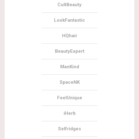
CultBeauty
LookFantastic
HQhair
BeautyExpert
ManKind
SpaceNK
FeelUnique
iHerb
Selfridges