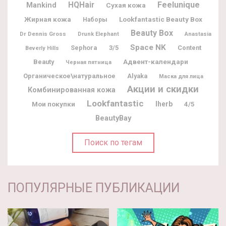
Feelunique
HQHair
Mankind
Сухая кожа
Жирная кожа
Lookfantastic Beauty Box
Наборы
Beauty Box
Dr Dennis Gross
Drunk Elephant
Anastasia
Space NK
Sephora
3/5
Content
Beverly Hills
Адвент-календари
Beauty
Черная пятница
Органическое\натуральное
Alyaka
Маска для лица
Акции и скидки
Комбинированная кожа
Lookfantastic
Мои покупки
Iherb
4/5
BeautyBay
Поиск по тегам
ПОПУЛЯРНЫЕ ПУБЛИКАЦИИ