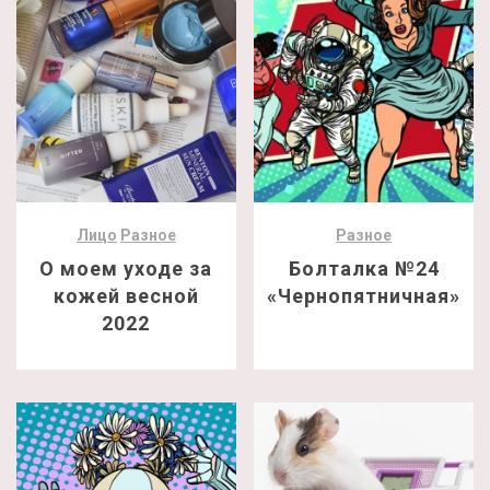
Лицо
Разное
Разное
О моем уходе за
Болталка №24
кожей весной
«Чернопятничная»
2022