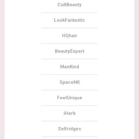
CultBeauty
LookFantastic
HQhair
BeautyExpert
ManKind
SpaceNK
FeelUnique
iHerb
Selfridges