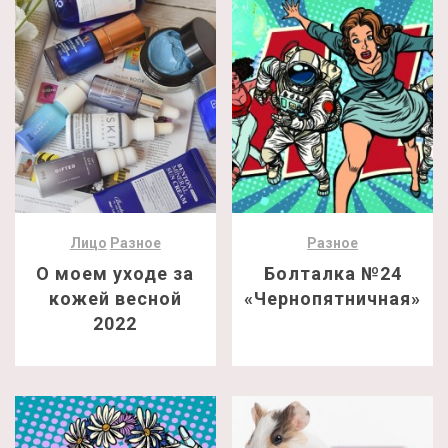
Лицо
Разное
Разное
О моем уходе за
Болталка №24
кожей весной
«Чернопятничная»
2022