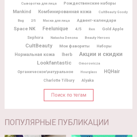
Рождественские наборы
Сыворотка для лица
Mankind
Комбинированная кожа
CultBeauty Goody
Адвент-календари
Bag
2/5
Маска для лица
Feelunique
Space NK
4/5
Gold Apple
Ren
Sephora
Natasha Denona
Beauty Heroes
CultBeauty
Мои фавориты
Наборы
Акции и скидки
Нормальная кожа
Iherb
Lookfantastic
Omorovicza
HQHair
Органическое\натуральное
Hourglass
Charlotte Tilbury
Alyaka
Поиск по тегам
ПОПУЛЯРНЫЕ ПУБЛИКАЦИИ