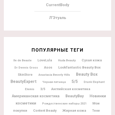
CurrentBody
Л’Этуаль
ПОПУЛЯРНЫЕ ТЕГИ
LoveLula
Сухая кожа
Ile de Beaute
Huda Beauty
Lookfantastic Beauty Box
Asos
Dr Dennis Gross
Beauty Box
SkinStore
Anastasia Beverly Hills
BeautyExpert
5/5
Черная пятница
Drunk Elephant
3/5
Английская косметика
Elemis
BeautyBay
Новинки
Американская косметика
косметики
Мои
Рождественские наборы 2021
покупки
Жирная кожа
Content Beauty
Тени