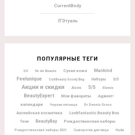
CurrentBody
Л’Этуаль
ПОПУЛЯРНЫЕ ТЕГИ
Mankind
Сухая кожа
Ile de Beaute
2/5
Feelunique
3/5
Наборы
CultBeauty Goody Bag
Акции и скидки
5/5
Asos
Elemis
BeautyExpert
Мои фавориты
Адвент-
календари
Dr Dennis Gross
Черная пятница
Lookfantastic Beauty Box
Английская косметика
BeautyBay
Рождественские наборы
Тени
Huda
Рождественские наборы 2021
Сыворотка для лица