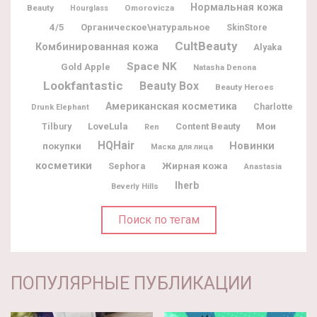
Нормальная кожа
Beauty
Omorovicza
Hourglass
4/5
Органическое\натуральное
SkinStore
CultBeauty
Комбинированная кожа
Alyaka
Space NK
Gold Apple
Natasha Denona
Lookfantastic
Beauty Box
Beauty Heroes
Американская косметика
Charlotte
Drunk Elephant
Мои
Tilbury
LoveLula
Content Beauty
Ren
HQHair
Новинки
покупки
Маска для лица
косметики
Жирная кожа
Sephora
Anastasia
Iherb
Beverly Hills
Поиск по тегам
ПОПУЛЯРНЫЕ ПУБЛИКАЦИИ