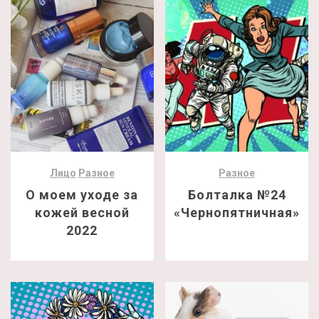
Лицо
Разное
Разное
О моем уходе за
Болталка №24
кожей весной
«Чернопятничная»
2022