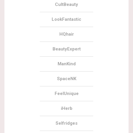
CultBeauty
LookFantastic
HQhair
BeautyExpert
ManKind
SpaceNK
FeelUnique
iHerb
Selfridges