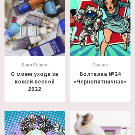
Лицо
Разное
Разное
О моем уходе за
Болталка №24
кожей весной
«Чернопятничная»
2022