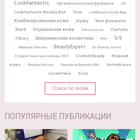
Lookfantastic
Органическое\натуральное
2/5
Lookfantastic Beauty Box
Тени
CultBeauty Goody Bag
Комбинированная кожа
Мои фавориты
Alyaka
Iherb
Нормальная кожа
Charlotte
Omorovicza
5/5
Американская косметика
Tilbury
Ren
BeautyExpert
Natasha Denona
Dr Dennis Gross
Жирная
Content Beauty
Рождественские наборы 2021
кожа
Английская
Beauty Heroes
Anastasia Beverly Hills
косметика
Asos
Поиск по тегам
ПОПУЛЯРНЫЕ ПУБЛИКАЦИИ