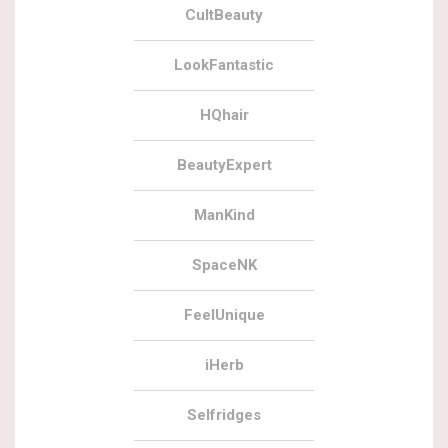
CultBeauty
LookFantastic
HQhair
BeautyExpert
ManKind
SpaceNK
FeelUnique
iHerb
Selfridges