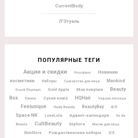
CurrentBody
Л’Этуаль
ПОПУЛЯРНЫЕ ТЕГИ
Акции и скидки
Новинки
Hourglass
косметики
Mankind
Наборы
Сыворотка для лица
Beauty
Мои покупки
Gold Apple
Drunk Elephant
Box
HQHair
Сухая кожа
Elemis
Черная пятница
Feelunique
BeautyBay
4/5
Huda Beauty
Space NK
Адвент-календари
LoveLula
Ile de
CultBeauty
Sephora
Beaute
Маска для лица
Рождественские наборы
3/5
SkinStore