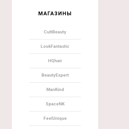
МАГАЗИНЫ
CultBeauty
LookFantastic
HQhair
BeautyExpert
ManKind
SpaceNK
FeelUnique