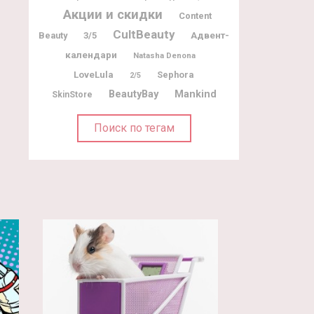
Акции и скидки
Content
CultBeauty
Адвент-
Beauty
3/5
календари
Natasha Denona
LoveLula
Sephora
2/5
BeautyBay
Mankind
SkinStore
Поиск по тегам