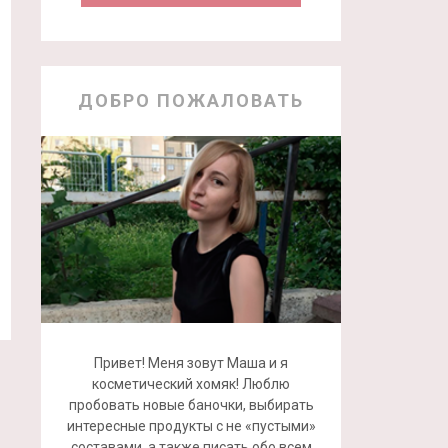
ДОБРО ПОЖАЛОВАТЬ
Привет! Меня зовут Маша и я
косметический хомяк! Люблю
пробовать новые баночки, выбирать
интересные продукты с не «пустыми»
составами, а также писать обо всем