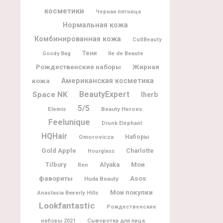
косметики
Черная пятница
Нормальная кожа
Комбинированная кожа
CultBeauty
Тени
Ile de Beaute
Goody Bag
Рождественские наборы
Жирная
кожа
Американская косметика
BeautyExpert
Space NK
Iherb
5/5
Elemis
Beauty Heroes
Feelunique
Drunk Elephant
HQHair
Omorovicza
Наборы
Gold Apple
Charlotte
Hourglass
Мои
Tilbury
Alyaka
Ren
фавориты
Asos
Huda Beauty
Мои покупки
Anastasia Beverly Hills
Lookfantastic
Рождественские
наборы 2021
Сыворотка для лица