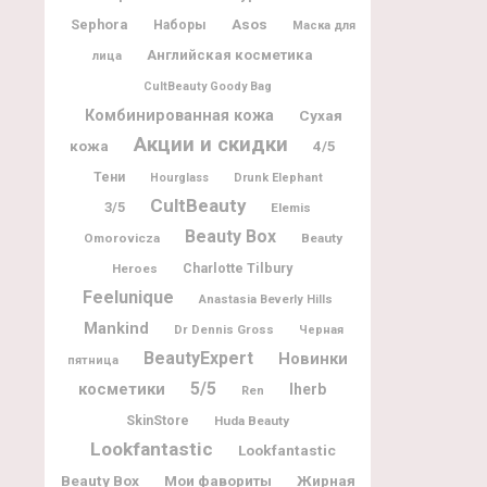
Sephora
Asos
Наборы
Маска для
Английская косметика
лица
CultBeauty Goody Bag
Комбинированная кожа
Сухая
Акции и скидки
кожа
4/5
Тени
Hourglass
Drunk Elephant
CultBeauty
3/5
Elemis
Beauty Box
Omorovicza
Beauty
Charlotte Tilbury
Heroes
Feelunique
Anastasia Beverly Hills
Mankind
Dr Dennis Gross
Черная
BeautyExpert
Новинки
пятница
5/5
косметики
Iherb
Ren
SkinStore
Huda Beauty
Lookfantastic
Lookfantastic
Beauty Box
Мои фавориты
Жирная