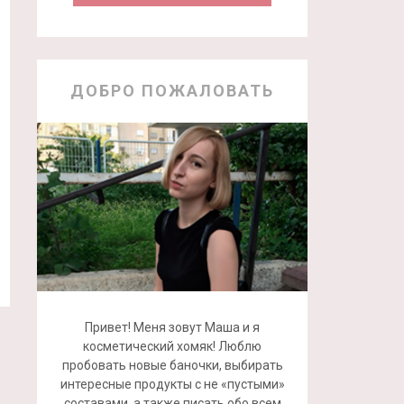
ДОБРО ПОЖАЛОВАТЬ
Привет! Меня зовут Маша и я
косметический хомяк! Люблю
пробовать новые баночки, выбирать
интересные продукты с не «пустыми»
составами, а также писать обо всем