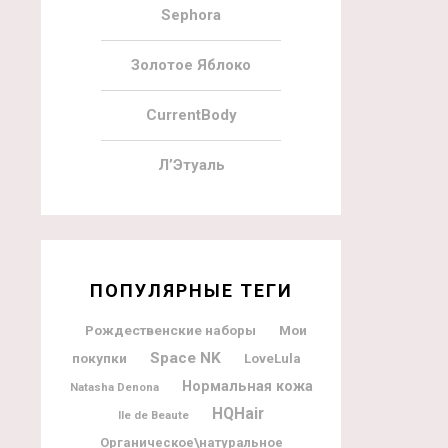
Sephora
Золотое Яблоко
CurrentBody
Л’Этуаль
ПОПУЛЯРНЫЕ ТЕГИ
Рождественские наборы
Мои
Space NK
покупки
LoveLula
Нормальная кожа
Natasha Denona
HQHair
Ile de Beaute
Органическое\натуральное