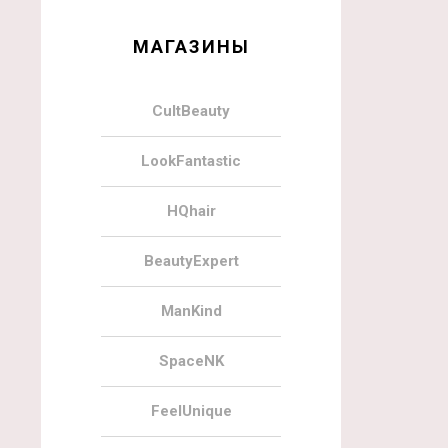
МАГАЗИНЫ
CultBeauty
LookFantastic
HQhair
BeautyExpert
ManKind
SpaceNK
FeelUnique