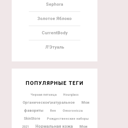
Sephora
Золотое Яблоко
CurrentBody
Л’Этуаль
ПОПУЛЯРНЫЕ ТЕГИ
Черная пятница
Hourglass
Мои
Органическое\натуральное
фавориты
Omorovicza
Ren
SkinStore
Рождественские наборы
Нормальная кожа
Мои
2021