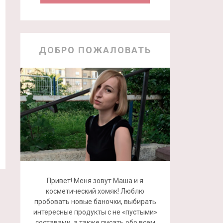
ДОБРО ПОЖАЛОВАТЬ
Привет! Меня зовут Маша и я
косметический хомяк! Люблю
пробовать новые баночки, выбирать
интересные продукты с не «пустыми»
составами, а также писать обо всем