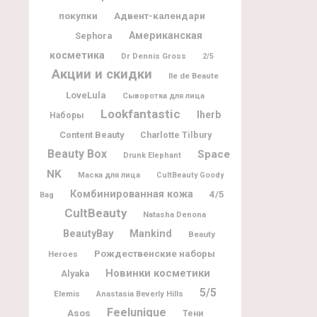
покупки
Адвент-календари
Американская
Sephora
косметика
Dr Dennis Gross
2/5
Акции и скидки
Ile de Beaute
LoveLula
Сыворотка для лица
Lookfantastic
Iherb
Наборы
Content Beauty
Charlotte Tilbury
Beauty Box
Space
Drunk Elephant
NK
Маска для лица
CultBeauty Goody
Комбинированная кожа
4/5
Bag
CultBeauty
Natasha Denona
BeautyBay
Mankind
Beauty
Рождественские наборы
Heroes
Новинки косметики
Alyaka
5/5
Elemis
Anastasia Beverly Hills
Feelunique
Asos
Тени