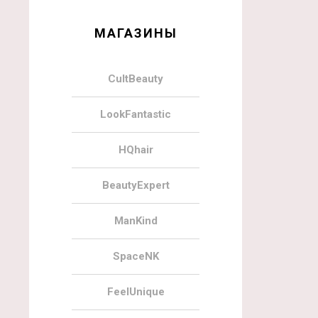
МАГАЗИНЫ
CultBeauty
LookFantastic
HQhair
BeautyExpert
ManKind
SpaceNK
FeelUnique