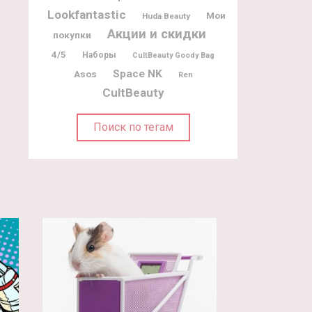
Lookfantastic
Мои
Huda Beauty
Акции и скидки
покупки
4/5
Наборы
CultBeauty Goody Bag
Space NK
Asos
Ren
CultBeauty
Поиск по тегам