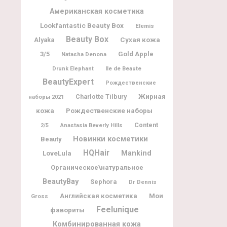
Американская косметика
Lookfantastic Beauty Box
Elemis
Beauty Box
Alyaka
Сухая кожа
3/5
Gold Apple
Natasha Denona
Ile de Beaute
Drunk Elephant
BeautyExpert
Рождественские
Жирная
Charlotte Tilbury
наборы 2021
кожа
Рождественские наборы
Content
2/5
Anastasia Beverly Hills
Новинки косметики
Beauty
HQHair
Mankind
LoveLula
Органическое\натуральное
BeautyBay
Sephora
Dr Dennis
Мои
Английская косметика
Gross
Feelunique
фавориты
Комбинированная кожа