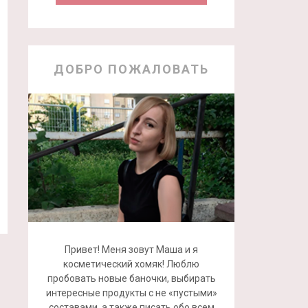
ДОБРО ПОЖАЛОВАТЬ
Привет! Меня зовут Маша и я
косметический хомяк! Люблю
пробовать новые баночки, выбирать
интересные продукты с не «пустыми»
составами, а также писать обо всем