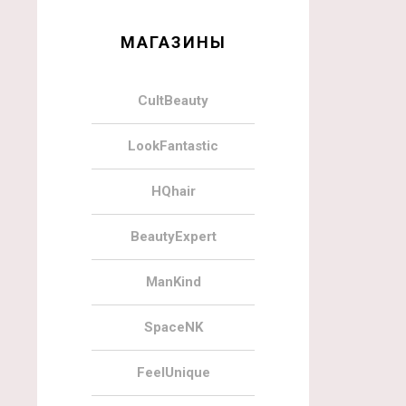
МАГАЗИНЫ
CultBeauty
LookFantastic
HQhair
BeautyExpert
ManKind
SpaceNK
FeelUnique