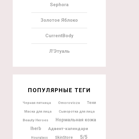
Sephora
Золотое Яблоко
CurrentBody
Л’Этуаль
ПОПУЛЯРНЫЕ ТЕГИ
Omorovicza
Тени
Черная пятница
Маска для лица
Сыворотка для лица
Нормальная кожа
Beauty Heroes
Iherb
Адвент-календари
5/5
SkinStore
Hourglass