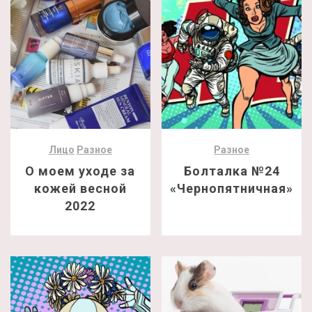
Лицо
Разное
Разное
О моем уходе за
Болталка №24
кожей весной
«Чернопятничная»
2022