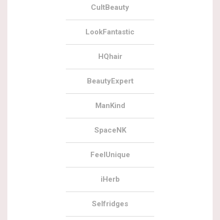
CultBeauty
LookFantastic
HQhair
BeautyExpert
ManKind
SpaceNK
FeelUnique
iHerb
Selfridges