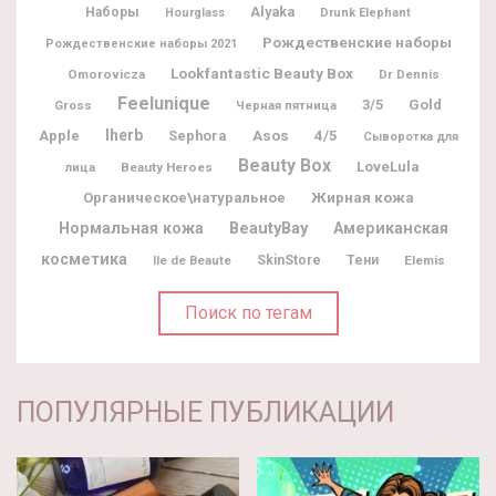
Alyaka
Наборы
Hourglass
Drunk Elephant
Рождественские наборы
Рождественские наборы 2021
Lookfantastic Beauty Box
Omorovicza
Dr Dennis
Feelunique
3/5
Gold
Gross
Черная пятница
Iherb
Apple
Sephora
Asos
4/5
Сыворотка для
Beauty Box
LoveLula
Beauty Heroes
лица
Жирная кожа
Органическое\натуральное
BeautyBay
Нормальная кожа
Американская
косметика
Ile de Beaute
SkinStore
Тени
Elemis
Поиск по тегам
ПОПУЛЯРНЫЕ ПУБЛИКАЦИИ