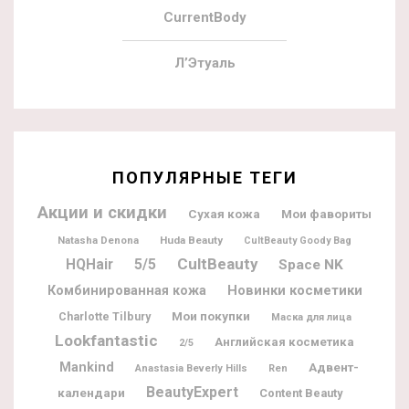
CurrentBody
Л’Этуаль
ПОПУЛЯРНЫЕ ТЕГИ
Акции и скидки
Мои фавориты
Сухая кожа
Natasha Denona
Huda Beauty
CultBeauty Goody Bag
CultBeauty
5/5
HQHair
Space NK
Новинки косметики
Комбинированная кожа
Мои покупки
Charlotte Tilbury
Маска для лица
Lookfantastic
Английская косметика
2/5
Mankind
Адвент-
Anastasia Beverly Hills
Ren
BeautyExpert
календари
Content Beauty