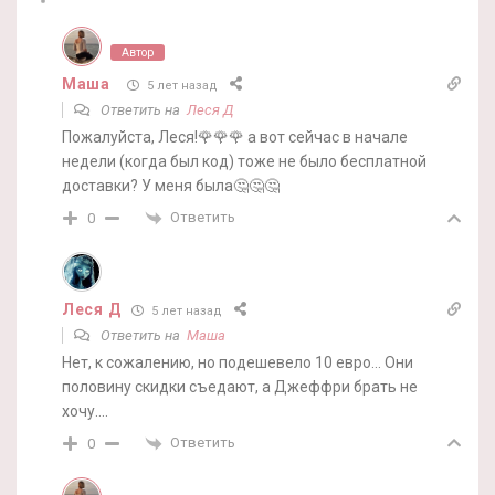
Автор
Маша
5 лет назад
Ответить на
Леся Д
Пожалуйста, Леся!🌹🌹🌹 а вот сейчас в начале
недели (когда был код) тоже не было бесплатной
доставки? У меня была🤔🤔🤔
Ответить
0
Леся Д
5 лет назад
Ответить на
Маша
Нет, к сожалению, но подешевело 10 евро… Они
половину скидки съедают, а Джеффри брать не
хочу….
Ответить
0