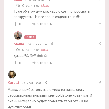
5 лет назад
Ответить на
Маша
Тоже об этом думала, надо будет попробовать
прикрутить. Но все равно садисты они 😞
Ответить
0
Автор
Маша
5 лет назад
Ответить на
Вика
даааа!!!😡😡😡🙈🙈🙈
Ответить
0
Kate.S
5 лет назад
Маша, спасибо, гель выложила из виша, сижу
рассматриваю помады, мне goldstone нравится. И
очень интересно будет почитать твой отзыв на
мультихромы!