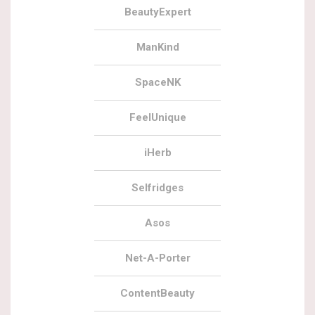
BeautyExpert
ManKind
SpaceNK
FeelUnique
iHerb
Selfridges
Asos
Net-A-Porter
ContentBeauty