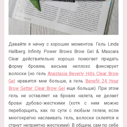
Давайте я начну с хороших моментов. Гель Linda
Hallberg Infinity Power Brows Brow Gel & Mascara
Clear действительно хорошо помогает придать
форму бровям, весьма неплохо фиксирует
волоски (но гель
Anastasia Beverly Hills Clear Brow
Gel
нравится мне больше, а гель
Benefit 24 Hour
Brow Setter Clear Brow Gel
еще больше). При этом
гель не оставляет на бровях налета, не делает
брови дубово-жесткими (хотя с ним можно
переборщить, как по сути с любым гелем, если
многократно наслаивать гель, волоски склеятся и
станут неприятно жесткими). В общем, сам по себе