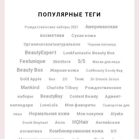
ПОПУЛЯРНЫЕ ТЕГИ
Американская
Рождественские наборы 2021
косметика
Сухая кожа
Органическое\натуральное
Черная пятница
BeautyExpert
Lookfantastic Beauty Box
Feelunique
5/5
SkinStore
Маска для лица
Beauty Box
Жирная кожа
CultBeauty Goody Bag
Gold Apple
Тени
Dr Dennis Gross
Ren
2/5
Mankind
Рождественские
Charlotte Tilbury
BeautyBay
наборы
Адвент-
Content Beauty
календари
Мои фавориты
LoveLula
Сыворотка для
Нормальная кожа
Мои покупки
Alyaka
лица
HQHair
Asos
Английская
Drunk Elephant
Комбинированная кожа
косметика
3/5