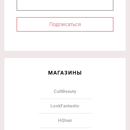
МАГАЗИНЫ
CultBeauty
LookFantastic
HQhair