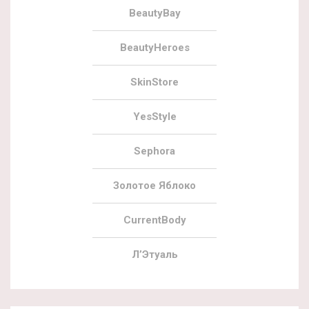
BeautyBay
BeautyHeroes
SkinStore
YesStyle
Sephora
Золотое Яблоко
CurrentBody
Л’Этуаль