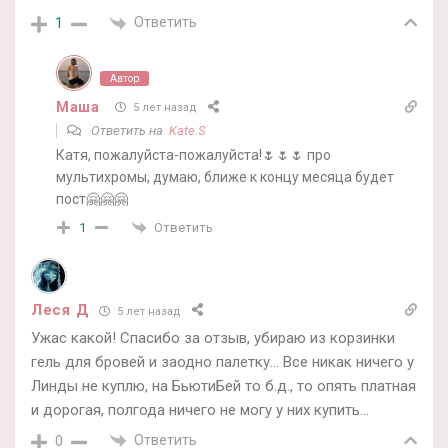
Ответить
1
Автор
Маша
5 лет назад
Ответить на
Kate.S
Катя, пожалуйста-пожалуйста!🌷🌷🌷 про
мультихромы, думаю, ближе к концу месяца будет
пост🤗🤗🤗
Ответить
1
Леся Д
5 лет назад
Ужас какой! Спасибо за отзыв, убираю из корзинки
гель для бровей и заодно палетку… Все никак ничего у
Линды не куплю, на БьютиБей то б.д., то опять платная
и дорогая, полгода ничего не могу у них купить…
Ответить
0