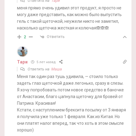
Ответить на
Тари
меня прямо очень удивил этот продукт, я просто не
могу даже представить, как можно было выпустить
гель с такой щеточкой, неужели никто не заметил,
насколько щеточка жесткая и колючая🙈🙈🙈
Ответить
2
Тари
5 лет назад
Ответить на
Маша
Меня так один раз тушь удивила, — стоило только
задеть глаз щеточкой даже легонько, сразу в слезы.
Я хочу попробовать потом новое средство в баночке
от Анастасии, благо цапнула щеточку для бровей от
Патрика. Красивая!
Кстати, с наступлением брексита посылку от 3 января
я получила уже только 1 февраля. Как из Китая. Но
они платят налог вперед, так что хоть в этом смысле
хорошо)