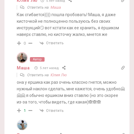
Юлия Лю
5 лет назад
Ответить на
Маша
Как сгибается)))) пошла пробовать! Маша, я даже
кисточкой не полноценно пользуюсь без своих
инструкций🙄 вот кстати как ее хранить, я ёршиком
наверх ставлю, но кисточку жалко, мнется же
Ответить
0
Автор
Маша
5 лет назад
Ответить на
Юлия Лю
она у ершика как раз очень классно гнется, можно
нужный наклон сделать, мне кажется, очень удобно🤗
🤗🤗 я обычно ершиком вниз ставлю (но это скорее
из-за того, чтобы видеть, где какая)🙈🙈🙈
Ответить
1