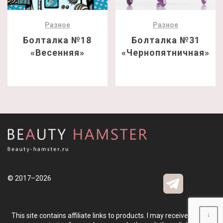
Разное
Разное
Болталка №18
Болталка №31
«Весенняя»
«Чернопятничная»
© 2017–2026
↓
This site contains affiliate links to products. I may receive a small