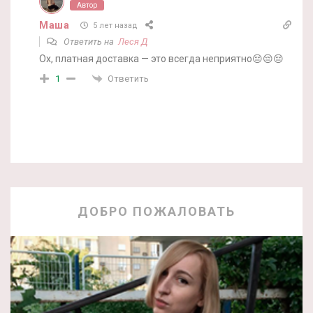
Автор
Маша
5 лет назад
Ответить на
Леся Д
Ох, платная доставка — это всегда неприятно😔😔😔
Ответить
1
ДОБРО ПОЖАЛОВАТЬ