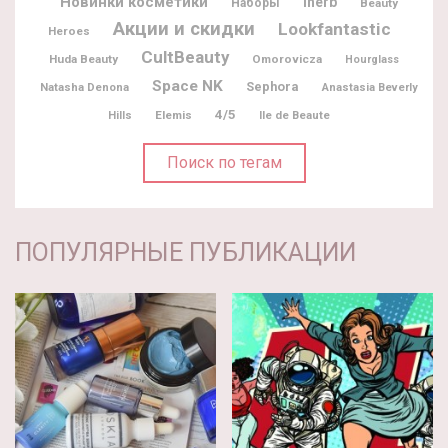
Новинки косметики
Iherb
Наборы
Beauty
Акции и скидки
Lookfantastic
Heroes
CultBeauty
Huda Beauty
Omorovicza
Hourglass
Space NK
Sephora
Natasha Denona
Anastasia Beverly
4/5
Elemis
Ile de Beaute
Hills
Поиск по тегам
ПОПУЛЯРНЫЕ ПУБЛИКАЦИИ