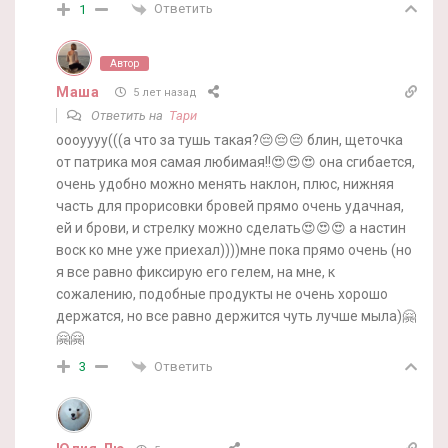
Ответить
1
Автор
Маша
5 лет назад
Ответить на
Тари
оооуууу(((а что за тушь такая?😔😔😔 блин, щеточка
от патрика моя самая любимая!!😍😍😍 она сгибается,
очень удобно можно менять наклон, плюс, нижняя
часть для прорисовки бровей прямо очень удачная,
ей и брови, и стрелку можно сделать😍😍😍 а настин
воск ко мне уже приехал))))мне пока прямо очень (но
я все равно фиксирую его гелем, на мне, к
сожалению, подобные продукты не очень хорошо
держатся, но все равно держится чуть лучше мыла)🤗
🤗🤗
Ответить
3