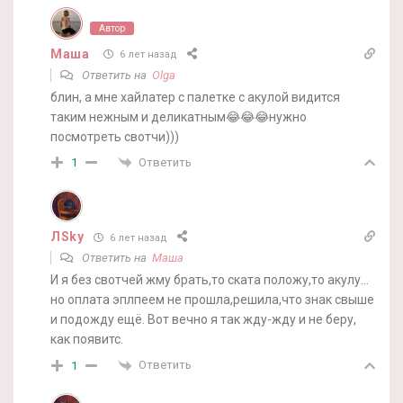
Автор
Маша
6 лет назад
Ответить на
Olga
блин, а мне хайлатер с палетке с акулой видится
таким нежным и деликатным😂😂😂нужно
посмотреть свотчи)))
Ответить
1
ЛSky
6 лет назад
Ответить на
Маша
И я без свотчей жму брать,то ската положу,то акулу…
но оплата эплпеем не прошла,решила,что знак свыше
и подожду ещё. Вот вечно я так жду-жду и не беру,
как появитс.
Ответить
1