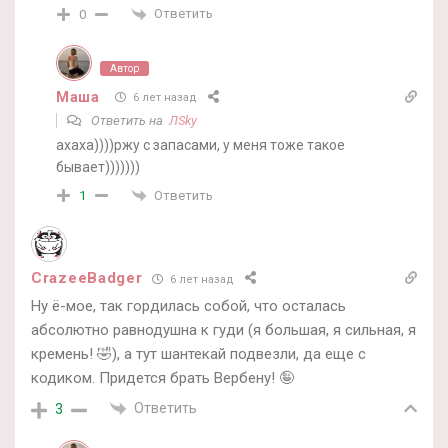
Ответить
0
Автор
Маша
6 лет назад
Ответить на
ЛSky
ахаха))))ржу с запасами, у меня тоже такое
бывает)))))))
Ответить
1
CrazeeBadger
6 лет назад
Ну ё-мое, так гордилась собой, что осталась
абсолютно равнодушна к гуди (я большая, я сильная, я
кремень! 🤣), а тут шантекай подвезли, да еще с
кодиком. Придется брать Вербену! 🤪
Ответить
3