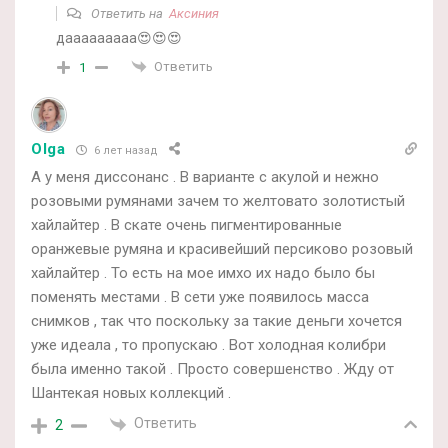
Ответить на
Аксиния
дааааааааа😍😍😍
Ответить
1
Olga
6 лет назад
А у меня диссонанс . В варианте с акулой и нежно
розовыми румянами зачем то желтовато золотистый
хайлайтер . В скате очень пигментированные
оранжевые румяна и красивейший персиково розовый
хайлайтер . То есть на мое имхо их надо было бы
поменять местами . В сети уже появилось масса
снимков , так что поскольку за такие деньги хочется
уже идеала , то пропускаю . Вот холодная колибри
была именно такой . Просто совершенство . Жду от
Шантекая новых коллекций .
Ответить
2