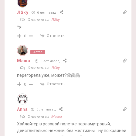
ЛSky
6 лет назад
Ответить на
ЛSky
*я
Ответить
0
Автор
Маша
6 лет назад
Ответить на
ЛSky
перегорела уже, может?🤗🤗🤗
Ответить
0
Anna
6 лет назад
Ответить на
Маша
Хайлайтер в розовой полетке перламутровый,
действительно нежный, без желтизны… ну по крайней