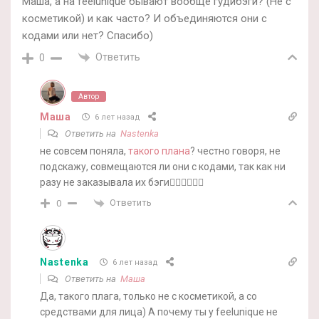
Маша, а на feelunique бывают вообще гудибэги? (Не с
косметикой) и как часто? И объединяются они с
кодами или нет? Спасибо)
Ответить
0
Автор
Маша
6 лет назад
Ответить на
Nastenka
не совсем поняла,
такого плана
? честно говоря, не
подскажу, совмещаются ли они с кодами, так как ни
разу не заказывала их бэги🤷‍♀️🤷‍♀️🤷‍♀️
Ответить
0
Nastenka
6 лет назад
Ответить на
Маша
Да, такого плага, только не с косметикой, а со
средствами для лица) А почему ты у feelunique не