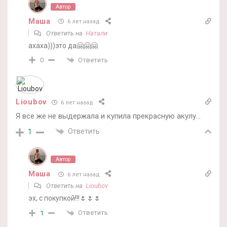
Автор
Маша
6 лет назад
Ответить на
Натали
ахаха)))это да🤗🤗🤗
Ответить
0
Lioubov
6 лет назад
Я все же не выдержала и купила прекрасную акулу…
Ответить
1
Автор
Маша
6 лет назад
Ответить на
Lioubov
эх, с покупкой!!!🌷🌷🌷
Ответить
1