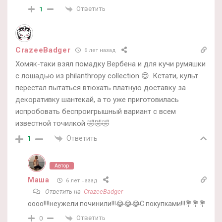
Ответить
1
CrazeeBadger
6 лет назад
Хомяк-таки взял помадку Вербена и для кучи румяшки
с лошадью из philanthropy collection 😍. Кстати, культ
перестал пытаться втюхать платную доставку за
декоративку шантекай, а то уже приготовилась
испробовать беспроигрышный вариант с всем
известной точилкой 🤣🤣🤣
Ответить
1
Автор
Маша
6 лет назад
Ответить на
CrazeeBadger
оооо!!!!неужели починили!!!😂😂😂С покупками!!!💐💐💐
Ответить
0