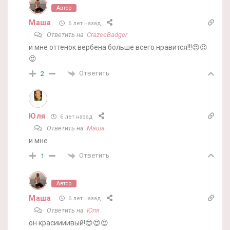
Автор
Маша
6 лет назад
Ответить на
CrazeeBadger
и мне оттенок вербена больше всего нравится!!!😍😍
😍
Ответить
2
Юля
6 лет назад
Ответить на
Маша
и мне
Ответить
1
Автор
Маша
6 лет назад
Ответить на
Юля
он красиииивый!😍😍😍