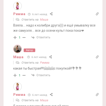
Римма
6 лет назад
Ответить на
Маша
Взяла…. надо к колибри друга))) и ещё умывалку все
же самуэля…. все до осени культ пока пока💋
Ответить
1
Автор
Маша
6 лет назад
Ответить на
Римма
какая ты быстрая!!!!🤗🤗🤗с покупкой!!💐💐💐
Ответить
1
Римма
6 лет назад
Ответить на
Маша