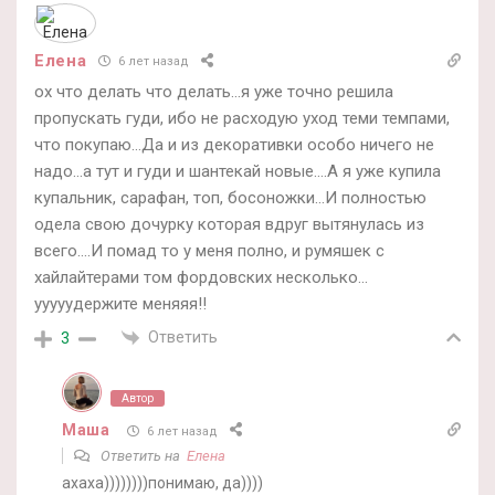
Елена
6 лет назад
ох что делать что делать…я уже точно решила
пропускать гуди, ибо не расходую уход теми темпами,
что покупаю…Да и из декоративки особо ничего не
надо…а тут и гуди и шантекай новые….А я уже купила
купальник, сарафан, топ, босоножки…И полностью
одела свою дочурку которая вдруг вытянулась из
всего….И помад то у меня полно, и румяшек с
хайлайтерами том фордовских несколько…
ууууудержите меняяя!!
Ответить
3
Автор
Маша
6 лет назад
Ответить на
Елена
ахаха))))))))понимаю, да))))