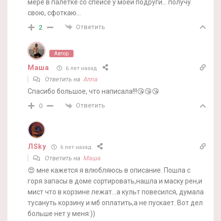
мере в палетке со спейсе у моей подруги… получу
свою, сфоткаю…
Ответить
2
Автор
Маша
6 лет назад
Ответить на
Anna
Спасибо большое, что написала!!!😘😘😘
Ответить
0
ЛSky
6 лет назад
Ответить на
Маша
😍 мне кажется я влюбляюсь в описание. Пошла с
горя запасы в доме сортировать,нашла и маску рен,и
мист что в корзине лежат…а культ повесился, думала
тусануть корзину и мб оплатить,а не пускает. Вот дел
больше нет у меня:))