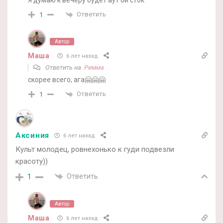
Я думаю к вечеру будет аут ой сток
Ответить
1
Автор
Маша
6 лет назад
Ответить на
Римма
скорее всего, ага🤗🤗🤗
Ответить
1
Аксиния
6 лет назад
Культ молодец, ровнехонько к гуди подвезли
красоту))
Ответить
1
Автор
Маша
6 лет назад