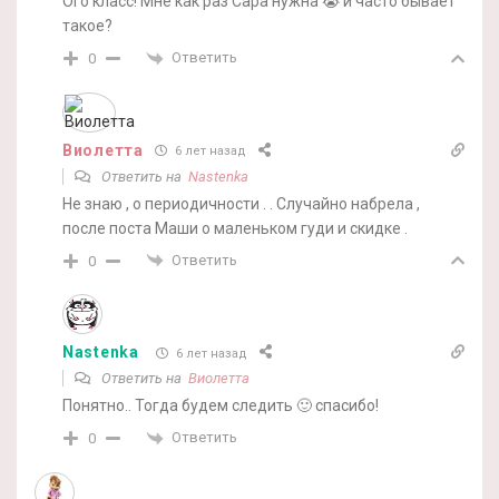
Ого класс! Мне как раз Сара нужна 😭 и часто бывает
такое?
Ответить
0
Виолетта
6 лет назад
Ответить на
Nastenka
Не знаю , о периодичности . . Случайно набрела ,
после поста Маши о маленьком гуди и скидке .
Ответить
0
Nastenka
6 лет назад
Ответить на
Виолетта
Понятно.. Тогда будем следить 🙂 спасибо!
Ответить
0