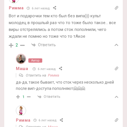
Римма
6 лет назад
Вот и подарочки тем кто был без випа))) культ
молодец в прошлый раз что то тоже было такое… все
виры отстрелялись а потом сток пополнили, чего
ждали не помню но тоже что то тАкое
Ответить
2
Автор
Маша
6 лет назад
Ответить на
Римма
да-да, такое бывает, что сток через несколько дней
после вип-доступа пополняют🤗🤗🤗
Ответить
1
Римма
6 лет назад
Ответить на
Маша