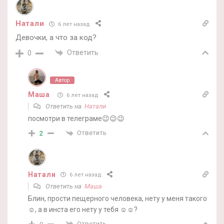
Натали
6 лет назад
Девочки, а что за код?
Ответить
0
Автор
Маша
6 лет назад
Ответить на
Натали
посмотри в телеграме😉😉😉
Ответить
2
Натали
6 лет назад
Ответить на
Маша
Блин, прости пещерного человека, нету у меня такого
☺, а в инста его нету у тебя ☺☺?
Ответить