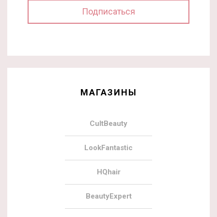
МАГАЗИНЫ
CultBeauty
LookFantastic
HQhair
BeautyExpert