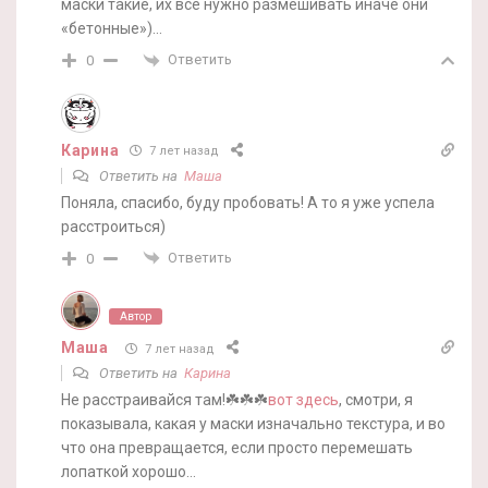
маски такие, их все нужно размешивать иначе они
«бетонные»)…
Ответить
0
Карина
7 лет назад
Ответить на
Маша
Поняла, спасибо, буду пробовать! А то я уже успела
расстроиться)
Ответить
0
Автор
Маша
7 лет назад
Ответить на
Карина
Не расстраивайся там!☘️☘️☘️
вот здесь
, смотри, я
показывала, какая у маски изначально текстура, и во
что она превращается, если просто перемешать
лопаткой хорошо…