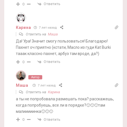
Ответить
0
Карина
7 лет назад
Ответить на
Маша
Да! Ура! Значит смогу пользоваться! Благодарю!
Пахнет оч приятно (кстати, Масло из гуди Kat Burki
тааак классно пахнет, арбуз там вроде, да?)
Ответить
0
Автор
Маша
7 лет назад
Ответить на
Карина
а ты не попробовала размешать пока? расскажешь,
когда попробуешь, все ли в порядке?🙂🙂🙂там
малииииинка🙂🙂🙂
Ответить
0