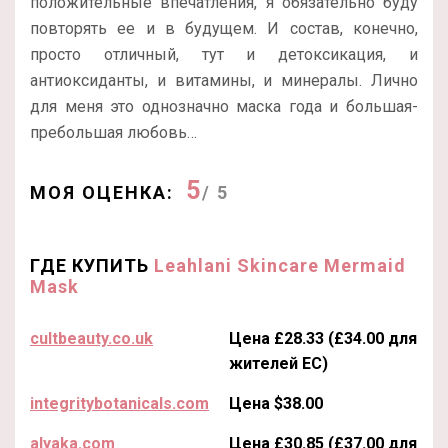
положительные впечатления, я обязательно буду
повторять ее и в будущем. И состав, конечно,
просто отличный, тут и детоксикация, и
антиоксиданты, и витамины, и минералы. Лично
для меня это однозначно маска года и большая-
пребольшая любовь…
5
МОЯ ОЦЕНКА:
/ 5
ГДЕ КУПИТЬ
Leahlani Skincare Mermaid
Mask
cultbeauty.co.uk
Цена £28.33 (£34.00 для
жителей ЕС)
integritybotanicals.com
Цена $38.00
alyaka.com
Цена £30.85 (£37.00 для