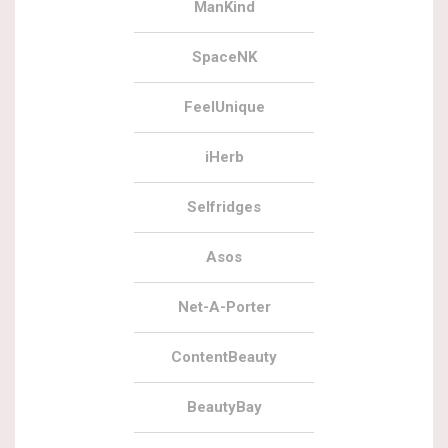
ManKind
SpaceNK
FeelUnique
iHerb
Selfridges
Asos
Net-A-Porter
ContentBeauty
BeautyBay