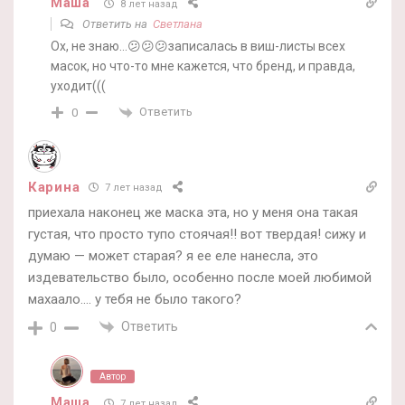
Маша
8 лет назад
Ответить на
Светлана
Ох, не знаю…😕😕😕записалась в виш-листы всех
масок, но что-то мне кажется, что бренд, и правда,
уходит(((
Ответить
0
Карина
7 лет назад
приехала наконец же маска эта, но у меня она такая
густая, что просто тупо стоячая!! вот твердая! сижу и
думаю — может старая? я ее еле нанесла, это
издевательство было, особенно после моей любимой
махаало…. у тебя не было такого?
Ответить
0
Автор
Маша
7 лет назад