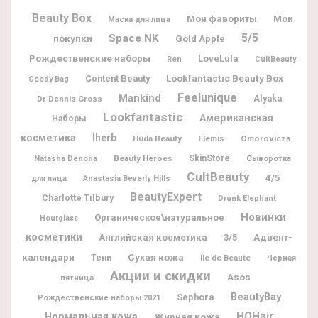
Beauty Box
Мои фавориты
Мои
Маска для лица
5/5
Space NK
покупки
Gold Apple
Рождественские наборы
LoveLula
Ren
CultBeauty
Lookfantastic Beauty Box
Content Beauty
Goody Bag
Feelunique
Mankind
Alyaka
Dr Dennis Gross
Lookfantastic
Американская
Наборы
косметика
Iherb
Huda Beauty
Elemis
Omorovicza
Natasha Denona
Beauty Heroes
SkinStore
Сыворотка
CultBeauty
4/5
для лица
Anastasia Beverly Hills
BeautyExpert
Charlotte Tilbury
Drunk Elephant
Новинки
Органическое\натуральное
Hourglass
косметики
Адвент-
Английская косметика
3/5
календари
Сухая кожа
Тени
Ile de Beaute
Черная
Акции и скидки
Asos
пятница
BeautyBay
Sephora
Рождественские наборы 2021
HQHair
Нормальная кожа
Жирная кожа