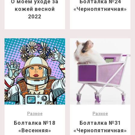
О моем уходе за
Болталка №24
кожей весной
«Чернопятничная»
2022
Разное
Разное
Болталка №18
Болталка №31
«Весенняя»
«Чернопятничная»