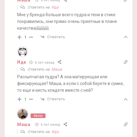
6 лет назад
Ответить на
Ида
Мне у бренда больше всего пудра и тени в стике
понравились, они прямо очень приятные в плане
качества🤗🤗🤗
Ответить
1
Ида
6 лет назад
Ответить на
Маша
Рассыпчатая пудра? А она матирующая или
фиксирующая? Маша, а если с собой берете в сумке,
то еще и кисть кладете вместе с ней?
Ответить
1
Автор
Маша
6 лет назад
Ответить на
Ида