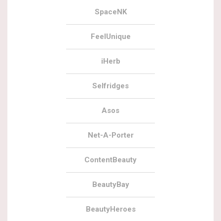
SpaceNK
FeelUnique
iHerb
Selfridges
Asos
Net-A-Porter
ContentBeauty
BeautyBay
BeautyHeroes