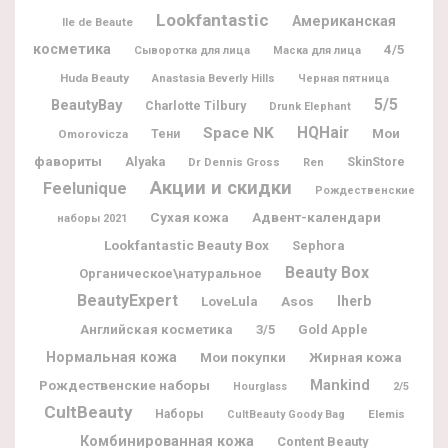
Lookfantastic
Американская
Ile de Beaute
косметика
4/5
Сыворотка для лица
Маска для лица
Huda Beauty
Anastasia Beverly Hills
Черная пятница
5/5
BeautyBay
Charlotte Tilbury
Drunk Elephant
Space NK
HQHair
Мои
Omorovicza
Тени
фавориты
Alyaka
Dr Dennis Gross
SkinStore
Ren
Акции и скидки
Feelunique
Рождественские
Адвент-календари
Сухая кожа
наборы 2021
Lookfantastic Beauty Box
Sephora
Beauty Box
Органическое\натуральное
BeautyExpert
Iherb
LoveLula
Asos
Английская косметика
3/5
Gold Apple
Нормальная кожа
Мои покупки
Жирная кожа
Рождественские наборы
Mankind
Hourglass
2/5
CultBeauty
Наборы
Elemis
CultBeauty Goody Bag
Комбинированная кожа
Content Beauty