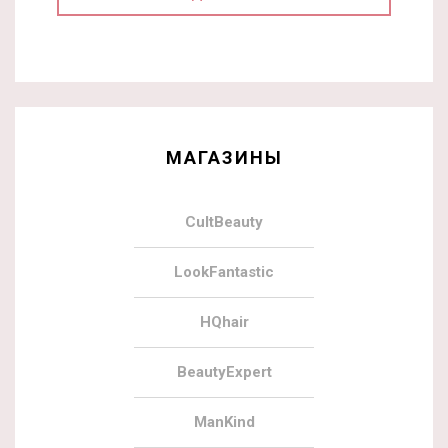
МАГАЗИНЫ
CultBeauty
LookFantastic
HQhair
BeautyExpert
ManKind