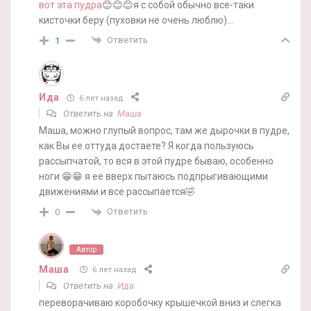
вот эта пудра
😊😊😊я с собой обычно все-таки
кисточки беру (пуховки не очень люблю)…
Ответить
1
Ида
6 лет назад
Ответить на
Маша
Маша, можно глупый вопрос, там же дырочки в пудре,
как Вы ее оттуда достаете? Я когда пользуюсь
рассыпчатой, то вся в этой пудре бываю, особенно
ноги 😁😁 я ее вверх пытаюсь подпрыгивающими
движениями и все рассыпается🤣
Ответить
0
Автор
Маша
6 лет назад
Ответить на
Ида
переворачиваю коробочку крышечкой вниз и слегка