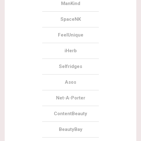
ManKind
SpaceNK
FeelUnique
iHerb
Selfridges
Asos
Net-A-Porter
ContentBeauty
BeautyBay