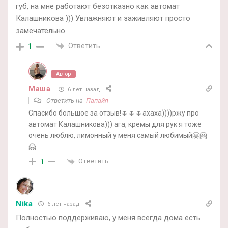
губ, на мне работают безотказно как автомат
Калашникова ))) Увлажняют и заживляют просто
замечательно.
Ответить
1
Автор
Маша
6 лет назад
Ответить на
Папайя
Спасибо большое за отзыв!🌷🌷🌷ахаха))))ржу про
автомат Калашникова))) ага, кремы для рук я тоже
очень люблю, лимонный у меня самый любимый🤗🤗
🤗
Ответить
1
Nika
6 лет назад
Полностью поддерживаю, у меня всегда дома есть