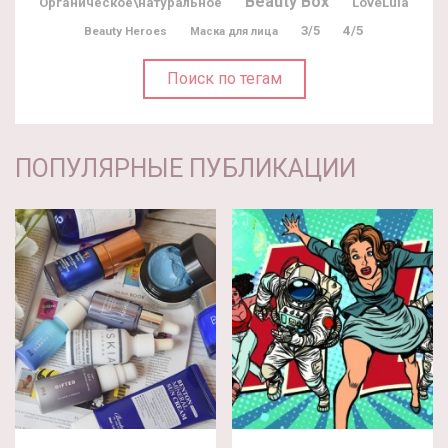
Beauty Box
Органическое\натуральное
LoveLula
3/5
4/5
Beauty Heroes
Маска для лица
Поиск по тегам
ПОПУЛЯРНЫЕ ПУБЛИКАЦИИ