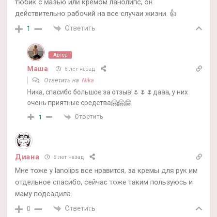
тюбик с мазью или кремом ланолипс, он
действительно рабочий на все случаи жизни. 👍
Ответить
1
Автор
Маша
6 лет назад
Ответить на
Nika
Ника, спасибо большое за отзыв!🌷🌷🌷дааа, у них
очень приятные средства🤗🤗🤗
Ответить
1
Диана
6 лет назад
Мне тоже у lanolips все нравится, за кремы для рук им
отдельное спасибо, сейчас тоже таким пользуюсь и
маму подсадила.
Ответить
0