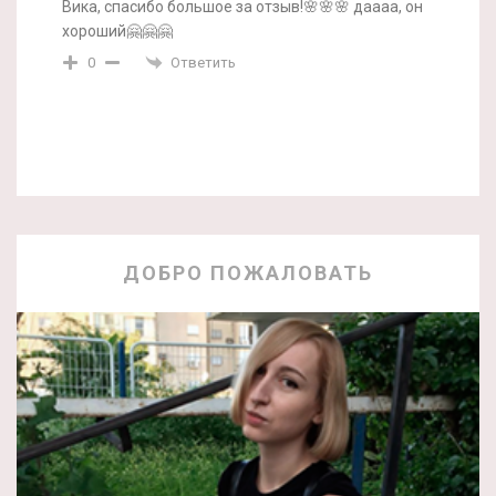
Вика, спасибо большое за отзыв!🌸🌸🌸 даааа, он
хороший🤗🤗🤗
Ответить
0
ДОБРО ПОЖАЛОВАТЬ