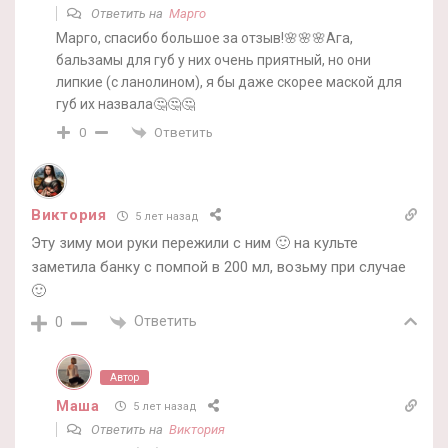
Ответить на
Марго
Марго, спасибо большое за отзыв!🌸🌸🌸Ага,
бальзамы для губ у них очень приятный, но они
липкие (с ланолином), я бы даже скорее маской для
губ их назвала🤔🤔🤔
Ответить
0
Виктория
5 лет назад
Эту зиму мои руки пережили с ним 🙂 на культе
заметила банку с помпой в 200 мл, возьму при случае
🙂
Ответить
0
Автор
Маша
5 лет назад
Ответить на
Виктория