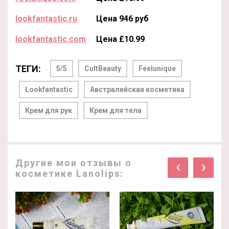
lookfantastic.ru
Цена 946 руб
lookfantastic.com
Цена £10.99
ТЕГИ:
5/5
CultBeauty
Feelunique
Lookfantastic
Австралийская косметика
Крем для рук
Крем для тела
Другие мои отзывы о
‹
›
косметике Lanolips: