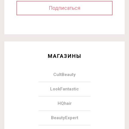
МАГАЗИНЫ
CultBeauty
LookFantastic
HQhair
BeautyExpert