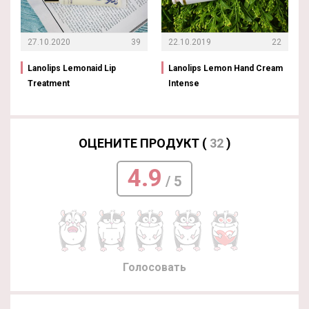
27.10.2020
39
22.10.2019
22
Lanolips Lemonaid Lip
Lanolips Lemon Hand Cream
Treatment
Intense
ОЦЕНИТЕ ПРОДУКТ (
32
)
4.9
/ 5
Голосовать