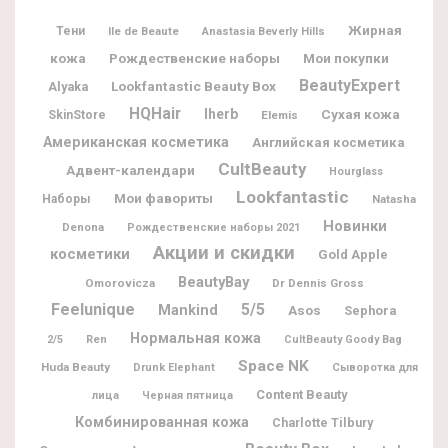
Жирная
Тени
Ile de Beaute
Anastasia Beverly Hills
кожа
Рождественские наборы
Мои покупки
BeautyExpert
Lookfantastic Beauty Box
Alyaka
HQHair
Iherb
Сухая кожа
SkinStore
Elemis
Американская косметика
Английская косметика
CultBeauty
Адвент-календари
Hourglass
Lookfantastic
Мои фавориты
Наборы
Natasha
Новинки
Denona
Рождественские наборы 2021
Акции и скидки
косметики
Gold Apple
BeautyBay
Omorovicza
Dr Dennis Gross
Feelunique
5/5
Mankind
Asos
Sephora
Нормальная кожа
2/5
Ren
CultBeauty Goody Bag
Space NK
Huda Beauty
Drunk Elephant
Сыворотка для
Content Beauty
лица
Черная пятница
Комбинированная кожа
Charlotte Tilbury