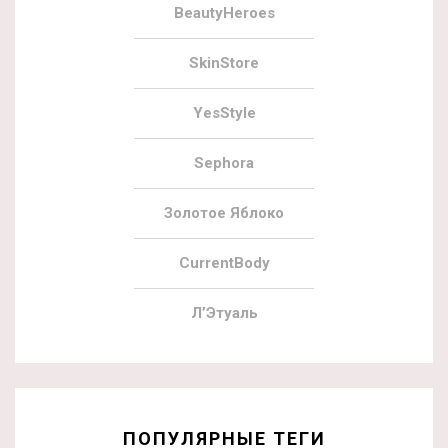
BeautyHeroes
SkinStore
YesStyle
Sephora
Золотое Яблоко
CurrentBody
Л’Этуаль
ПОПУЛЯРНЫЕ ТЕГИ