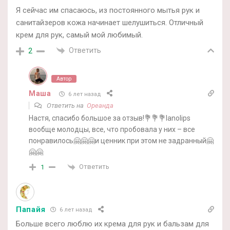
Я сейчас им спасаюсь, из постоянного мытья рук и
санитайзеров кожа начинает шелушиться. Отличный
крем для рук, самый мой любимый.
Ответить
2
Автор
Маша
6 лет назад
Ответить на
Ореанда
Настя, спасибо большое за отзыв!💐💐💐lanolips
вообще молодцы, все, что пробовала у них – все
понравилось🤗🤗🤗и ценник при этом не задранный🤗
🤗🤗
Ответить
1
Папайя
6 лет назад
Больше всего люблю их крема для рук и бальзам для