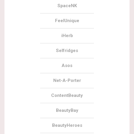
SpaceNK
FeelUnique
iHerb
Selfridges
Asos
Net-A-Porter
ContentBeauty
BeautyBay
BeautyHeroes