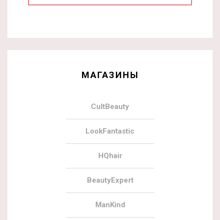
МАГАЗИНЫ
CultBeauty
LookFantastic
HQhair
BeautyExpert
ManKind