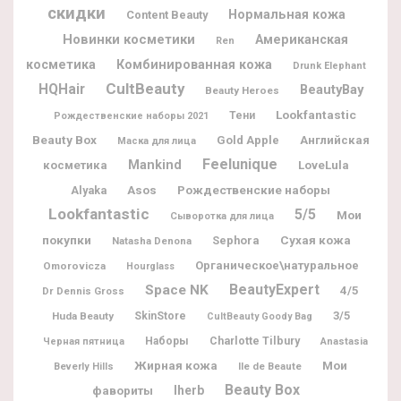
скидки
Нормальная кожа
Content Beauty
Новинки косметики
Американская
Ren
косметика
Комбинированная кожа
Drunk Elephant
CultBeauty
HQHair
BeautyBay
Beauty Heroes
Lookfantastic
Тени
Рождественские наборы 2021
Beauty Box
Gold Apple
Английская
Маска для лица
Feelunique
Mankind
косметика
LoveLula
Рождественские наборы
Alyaka
Asos
Lookfantastic
5/5
Мои
Сыворотка для лица
покупки
Sephora
Сухая кожа
Natasha Denona
Органическое\натуральное
Omorovicza
Hourglass
BeautyExpert
Space NK
4/5
Dr Dennis Gross
3/5
Huda Beauty
SkinStore
CultBeauty Goody Bag
Charlotte Tilbury
Наборы
Черная пятница
Anastasia
Жирная кожа
Мои
Ile de Beaute
Beverly Hills
Beauty Box
фавориты
Iherb