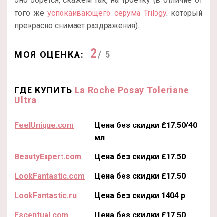
оно борется, скажем так, на троечку (в отличие от
того же
успокаивающего серума Trilogy
, который
прекрасно снимает раздражения).
2
МОЯ ОЦЕНКА:
/ 5
ГДЕ КУПИТЬ
La Roche Posay Toleriane
Ultra
FeelUnique.com
Цена без скидки £17.50/40
мл
BeautyExpert.com
Цена без скидки £17.50
LookFantastic.com
Цена без скидки £17.50
LookFantastic.ru
Цена без скидки 1404 р
Escentual.com
Цена без скидки £17.50