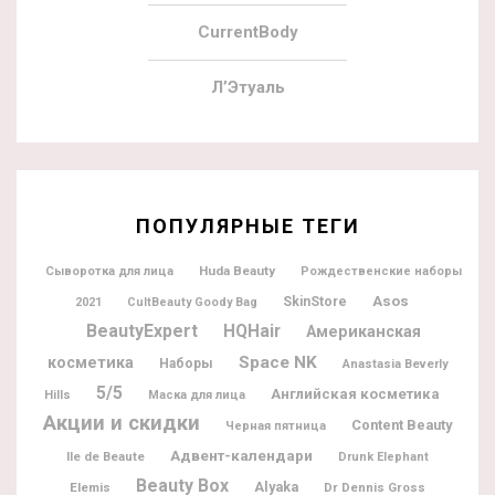
CurrentBody
Л’Этуаль
ПОПУЛЯРНЫЕ ТЕГИ
Huda Beauty
Сыворотка для лица
Рождественские наборы
Asos
SkinStore
2021
CultBeauty Goody Bag
BeautyExpert
HQHair
Американская
Space NK
косметика
Наборы
Anastasia Beverly
5/5
Английская косметика
Hills
Маска для лица
Акции и скидки
Content Beauty
Черная пятница
Адвент-календари
Ile de Beaute
Drunk Elephant
Beauty Box
Alyaka
Elemis
Dr Dennis Gross