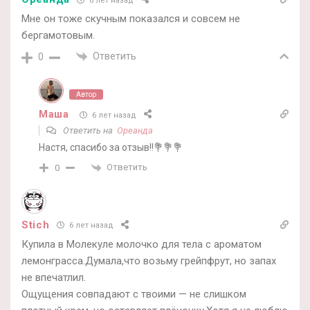
6 лет назад
Мне он тоже скучным показался и совсем не
бергамотовым.
Ответить
0
Автор
Маша
6 лет назад
Ответить на
Ореанда
Настя, спасибо за отзыв!!💐💐💐
Ответить
0
Stich
6 лет назад
Купила в Молекуле молочко для тела с ароматом
лемонграсса.Думала,что возьму грейпфрут, но запах
не впечатлил.
Ощущения совпадают с твоими — не слишком