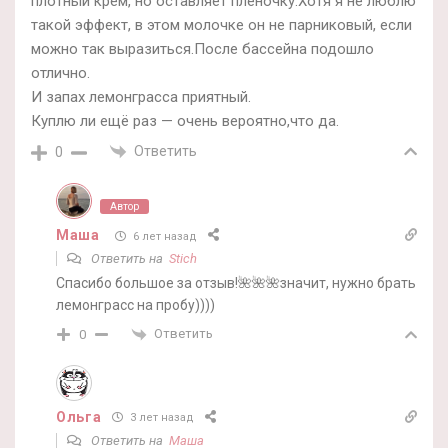
плотный крем, но оставляет плёночку.Хотя я не люблю
такой эффект, в этом молочке он не парниковый, если
можно так выразиться.После бассейна подошло
отлично.
И запах лемонграсса приятный.
Куплю ли ещё раз — очень вероятно,что да.
Ответить
0
Автор
Маша
6 лет назад
Ответить на
Stich
Спасибо большое за отзыв!🌺🌺🌺значит, нужно брать
лемонграсс на пробу))))
Ответить
0
Ольга
3 лет назад
Ответить на
Маша