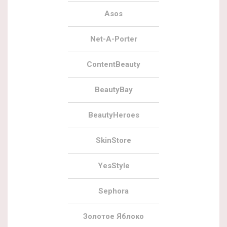
Asos
Net-A-Porter
ContentBeauty
BeautyBay
BeautyHeroes
SkinStore
YesStyle
Sephora
Золотое Яблоко