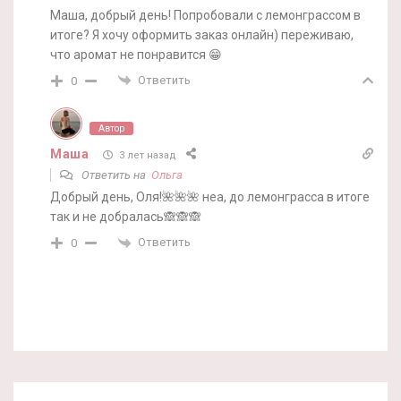
Маша, добрый день! Попробовали с лемонграссом в
итоге? Я хочу оформить заказ онлайн) переживаю,
что аромат не понравится 😁
Ответить
0
Автор
Маша
3 лет назад
Ответить на
Ольга
Добрый день, Оля!🌺🌺🌺 неа, до лемонграсса в итоге
так и не добралась🙈🙈🙈
Ответить
0