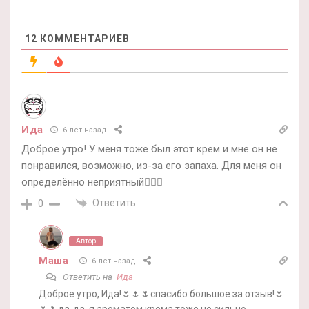
12
КОММЕНТАРИЕВ
Ида
6 лет назад
Доброе утро! У меня тоже был этот крем и мне он не
понравился, возможно, из-за его запаха. Для меня он
определённо неприятный🤷🏻‍♀️
Ответить
0
Автор
Маша
6 лет назад
Ответить на
Ида
Доброе утро, Ида!🌷🌷🌷спасибо большое за отзыв!🌷
🌷🌷да-да, я ароматом крема тоже не сильно