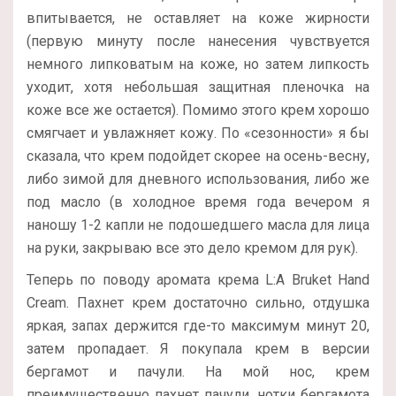
впитывается, не оставляет на коже жирности
(первую минуту после нанесения чувствуется
немного липковатым на коже, но затем липкость
уходит, хотя небольшая защитная пленочка на
коже все же остается). Помимо этого крем хорошо
смягчает и увлажняет кожу. По «сезонности» я бы
сказала, что крем подойдет скорее на осень-весну,
либо зимой для дневного использования, либо же
под масло (в холодное время года вечером я
наношу 1-2 капли не подошедшего масла для лица
на руки, закрываю все это дело кремом для рук).
Теперь по поводу аромата крема L:A Bruket Hand
Cream. Пахнет крем достаточно сильно, отдушка
яркая, запах держится где-то максимум минут 20,
затем пропадает. Я покупала крем в версии
бергамот и пачули. На мой нос, крем
преимущественно пахнет пачули, нотки бергамота