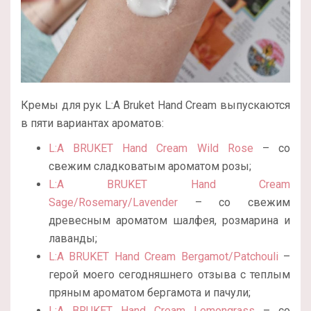
Кремы для рук L:A Bruket Hand Cream выпускаются
в пяти вариантах ароматов:
L:A BRUKET Hand Cream Wild Rose
– со
свежим сладковатым ароматом розы;
L:A BRUKET Hand Cream
Sage/Rosemary/Lavender
– со свежим
древесным ароматом шалфея, розмарина и
лаванды;
L:A BRUKET Hand Cream Bergamot/Patchouli
–
герой моего сегодняшнего отзыва с теплым
пряным ароматом бергамота и пачули;
L:A BRUKET Hand Cream Lemongrass
– со