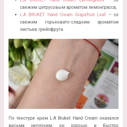
свежим цитрусовым ароматом лемонграсса;
L:A BRUKET Hand Cream Grapefruit Leaf
– со
свежим горьковато-сладким ароматом
листьев грейпфрута.
По текстуре крем L:A Bruket Hand Cream оказался
весьма неплохим, он хорошо и быстро