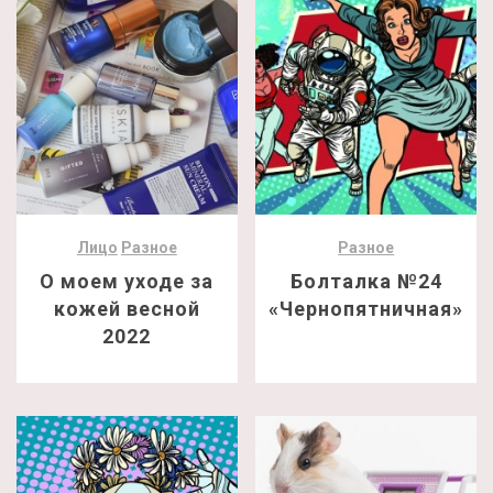
Лицо
Разное
Разное
О моем уходе за
Болталка №24
кожей весной
«Чернопятничная»
2022