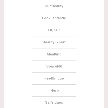
CultBeauty
LookFantastic
HQhair
BeautyExpert
ManKind
SpaceNK
FeelUnique
iHerb
Selfridges