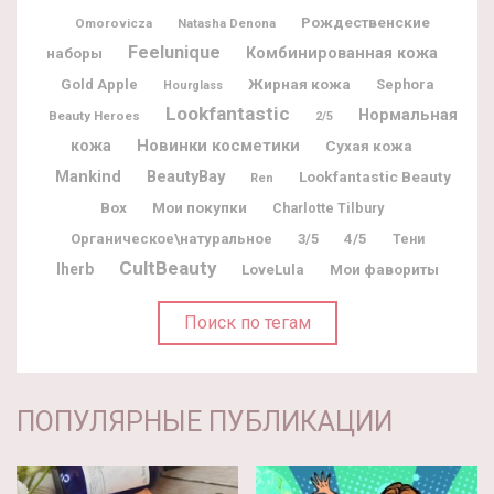
Рождественские
Omorovicza
Natasha Denona
Feelunique
наборы
Комбинированная кожа
Жирная кожа
Gold Apple
Sephora
Hourglass
Lookfantastic
Нормальная
Beauty Heroes
2/5
Новинки косметики
кожа
Сухая кожа
BeautyBay
Mankind
Lookfantastic Beauty
Ren
Box
Мои покупки
Charlotte Tilbury
Органическое\натуральное
3/5
4/5
Тени
CultBeauty
Iherb
Мои фавориты
LoveLula
Поиск по тегам
ПОПУЛЯРНЫЕ ПУБЛИКАЦИИ