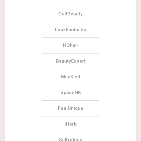
CultBeauty
LookFantastic
HQhair
BeautyExpert
ManKind
SpaceNK
FeelUnique
iHerb
Selfridges