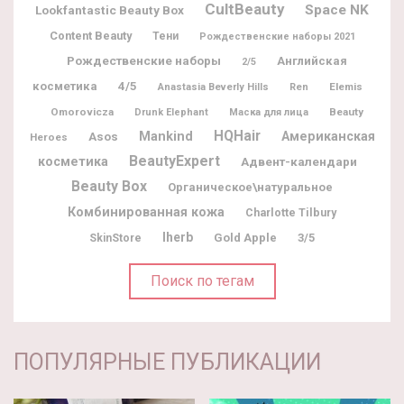
CultBeauty
Space NK
Lookfantastic Beauty Box
Content Beauty
Тени
Рождественские наборы 2021
Рождественские наборы
Английская
2/5
косметика
4/5
Elemis
Anastasia Beverly Hills
Ren
Omorovicza
Beauty
Drunk Elephant
Маска для лица
HQHair
Mankind
Американская
Asos
Heroes
BeautyExpert
косметика
Адвент-календари
Beauty Box
Органическое\натуральное
Комбинированная кожа
Charlotte Tilbury
Iherb
Gold Apple
3/5
SkinStore
Поиск по тегам
ПОПУЛЯРНЫЕ ПУБЛИКАЦИИ