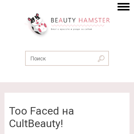
Too Faced на
CultBeauty!