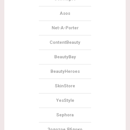
Asos
Net-A-Porter
ContentBeauty
BeautyBay
BeautyHeroes
SkinStore
YesStyle
Sephora
Золотое Яблоко