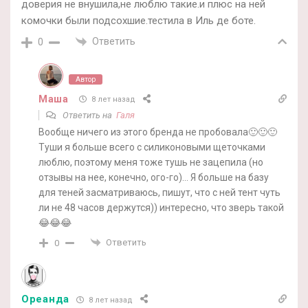
доверия не внушила,не люблю такие.и плюс на ней
комочки были подсохшие.тестила в Иль де боте.
Ответить
0
Автор
Маша
8 лет назад
Ответить на
Галя
Вообще ничего из этого бренда не пробовала🙂🙂🙂
Туши я больше всего с силиконовыми щеточками
люблю, поэтому меня тоже тушь не зацепила (но
отзывы на нее, конечно, ого-го)… Я больше на базу
для теней засматриваюсь, пишут, что с ней тент чуть
ли не 48 часов держутся)) интересно, что зверь такой
😂😂😂
Ответить
0
Ореанда
8 лет назад