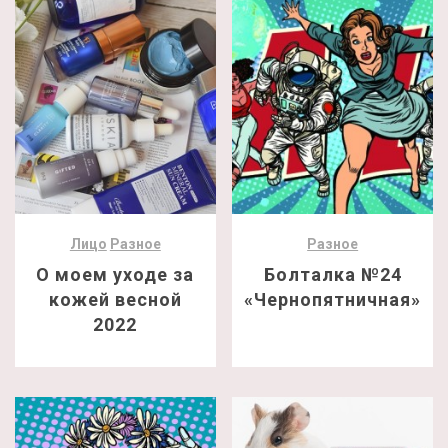
Лицо
Разное
Разное
О моем уходе за
Болталка №24
кожей весной
«Чернопятничная»
2022