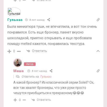
0
Гульназ
8 лет назад
Была миниатюра туши, не впечатлила, а вот тон очень
понравился. Есть еще бронзер, пахнет вкусно
шоколадкой, приятно открывать и еще пробовала
помаду melted кажется, понравилась текстура.
Ответить
0
Автор
Маша
8 лет назад
Ответить на
Гульназ
А какой бронзер? Из классической серии Soleil? Ох,
все так хвалят бронзеры, что уже руки просто
чешутся приобщиться к прекрасному😂😂😂
Ответить
0