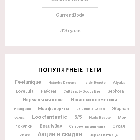
CurrentBody
Л’Этуаль
ПОПУЛЯРНЫЕ ТЕГИ
Feelunique
Alyaka
Natasha Denona
Ile de Beaute
LoveLula
Sephora
Наборы
CultBeauty Goody Bag
Новинки косметики
Нормальная кожа
Мои фавориты
Жирная
Dr Dennis Gross
Hourglass
Lookfantastic
5/5
кожа
Мои
Huda Beauty
BeautyBay
покупки
Сухая
Сыворотка для лица
Акции и скидки
кожа
Черная пятница