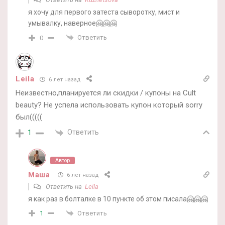
я хочу для первого затеста сыворотку, мист и
умывалку, наверное🤗🤗🤗
Ответить
0
Leila
6 лет назад
Неизвестно,планируется ли скидки / купоны на Cult
beauty? Не успела использовать купон который sorry
был(((((
Ответить
1
Автор
Маша
6 лет назад
Ответить на
Leila
я как раз в болталке в 10 пункте об этом писала🤗🤗🤗
Ответить
1