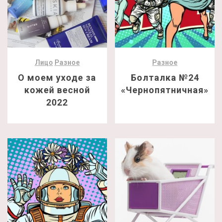
Лицо
Разное
Разное
О моем уходе за
Болталка №24
кожей весной
«Чернопятничная»
2022