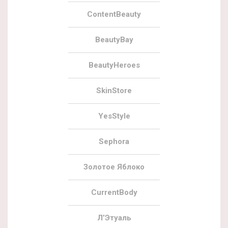
ContentBeauty
BeautyBay
BeautyHeroes
SkinStore
YesStyle
Sephora
Золотое Яблоко
CurrentBody
Л’Этуаль