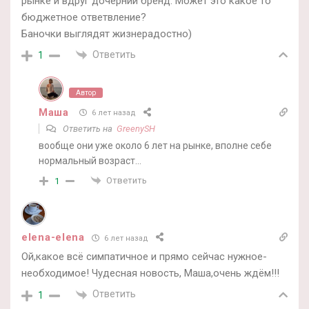
рынке и вдруг дочерний бренд. Может это какое то
бюджетное ответвление?
Баночки выглядят жизнерадостно)
Ответить
1
Автор
Маша
6 лет назад
Ответить на
GreenySH
вообще они уже около 6 лет на рынке, вполне себе
нормальный возраст…
Ответить
1
elena-elena
6 лет назад
Ой,какое всё симпатичное и прямо сейчас нужное-
необходимое! Чудесная новость, Маша,очень ждём!!!
Ответить
1