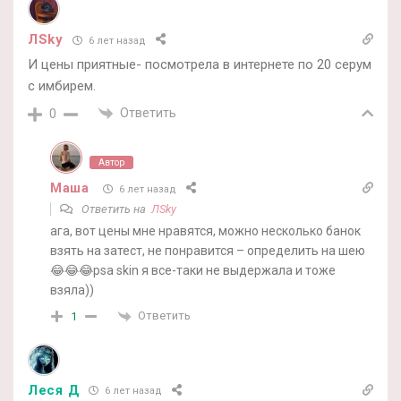
ЛSky
6 лет назад
И цены приятные- посмотрела в интернете по 20 серум
с имбирем.
Ответить
0
Автор
Маша
6 лет назад
Ответить на
ЛSky
ага, вот цены мне нравятся, можно несколько банок
взять на затест, не понравится – определить на шею
😂😂😂psa skin я все-таки не выдержала и тоже
взяла))
Ответить
1
Леся Д
6 лет назад