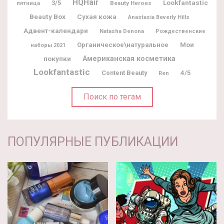
HQHair
Lookfantastic
3/5
Beauty Heroes
пятница
Beauty Box
Сухая кожа
Anastasia Beverly Hills
Адвент-календари
Natasha Denona
Рождественские
Мои
Органическое\натуральное
наборы 2021
покупки
Американская косметика
Lookfantastic
Content Beauty
4/5
Ren
Поиск по тегам
ПОПУЛЯРНЫЕ ПУБЛИКАЦИИ