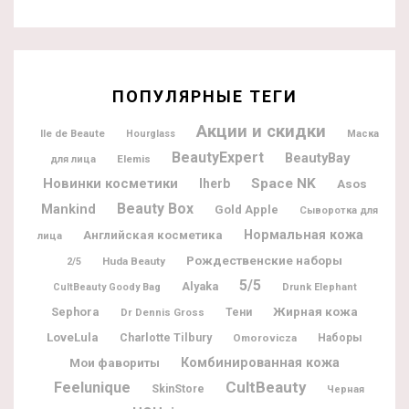
ПОПУЛЯРНЫЕ ТЕГИ
Акции и скидки
Ile de Beaute
Hourglass
Маска
BeautyExpert
BeautyBay
Elemis
для лица
Новинки косметики
Space NK
Iherb
Asos
Beauty Box
Mankind
Gold Apple
Сыворотка для
Нормальная кожа
Английская косметика
лица
Рождественские наборы
Huda Beauty
2/5
5/5
Alyaka
CultBeauty Goody Bag
Drunk Elephant
Жирная кожа
Sephora
Dr Dennis Gross
Тени
LoveLula
Charlotte Tilbury
Omorovicza
Наборы
Мои фавориты
Комбинированная кожа
CultBeauty
Feelunique
SkinStore
Черная