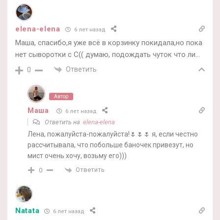
elena-elena
6 лет назад
Маша, спасибо,я уже всё в корзинку покидала,но пока
нет сыворотки с С(( думаю, подождать чуток что ли…
Ответить
0
Автор
Маша
6 лет назад
Ответить на
elena-elena
Лена, пожалуйста-пожалуйста!🌷🌷🌷 я, если честно
рассчитывала, что побольше баночек привезут, но
мист очень хочу, возьму его)))
Ответить
0
Natata
6 лет назад