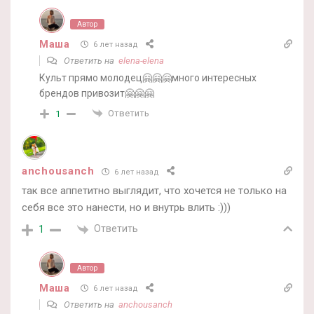
Автор
Маша
6 лет назад
Ответить на
elena-elena
Культ прямо молодец🤗🤗🤗много интересных
брендов привозит🤗🤗🤗
Ответить
1
anchousanch
6 лет назад
так все аппетитно выглядит, что хочется не только на
себя все это нанести, но и внутрь влить :)))
Ответить
1
Автор
Маша
6 лет назад
Ответить на
anchousanch