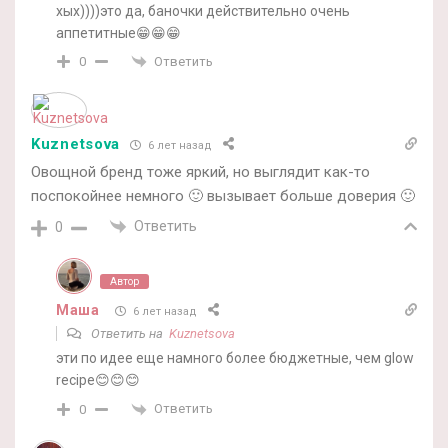
хых))))это да, баночки действительно очень
аппетитные😁😁😁
Ответить
0
Kuznetsova
6 лет назад
Овощной бренд тоже яркий, но выглядит как-то
поспокойнее немного 🙂 вызывает больше доверия 🙂
Ответить
0
Автор
Маша
6 лет назад
Ответить на
Kuznetsova
эти по идее еще намного более бюджетные, чем glow
recipe😊😊😊
Ответить
0