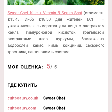
Sweet Chef Kale + Vitamin B Serum Shot
(стоимость
£15.43, либо £18.50 для жителей ЕС) –
увлажняющая сыворотка для лица с экстрактом
кейла, гиалуроновой кислотой, трегалозой,
экстрактами алоэ, куркумы, баклажаана,
водоослей, какао, нима, кокцинии, сахарного
тростника, пантенолом в составе.
5
МОЯ ОЦЕНКА:
/ 5
ГДЕ КУПИТЬ
cultbeauty.co.uk
Sweet Chef
cultbeauty.com
Sweet Chef