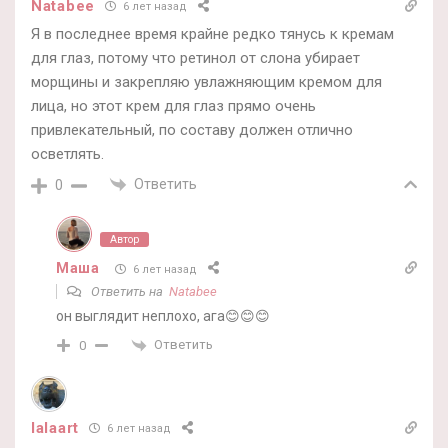
Natabee
6 лет назад
Я в последнее время крайне редко тянусь к кремам
для глаз, потому что ретинол от слона убирает
морщины и закрепляю увлажняющим кремом для
лица, но этот крем для глаз прямо очень
привлекательный, по составу должен отлично
осветлять.
Ответить
0
Автор
Маша
6 лет назад
Ответить на
Natabee
он выглядит неплохо, ага😊😊😊
Ответить
0
lalaart
6 лет назад