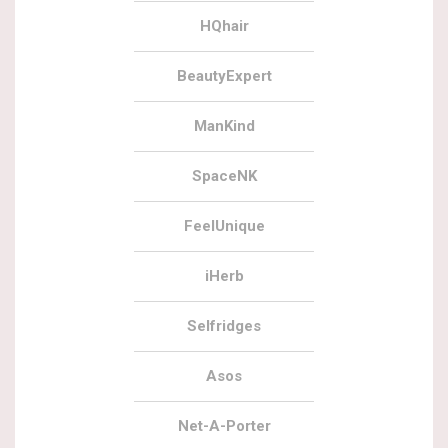
HQhair
BeautyExpert
ManKind
SpaceNK
FeelUnique
iHerb
Selfridges
Asos
Net-A-Porter