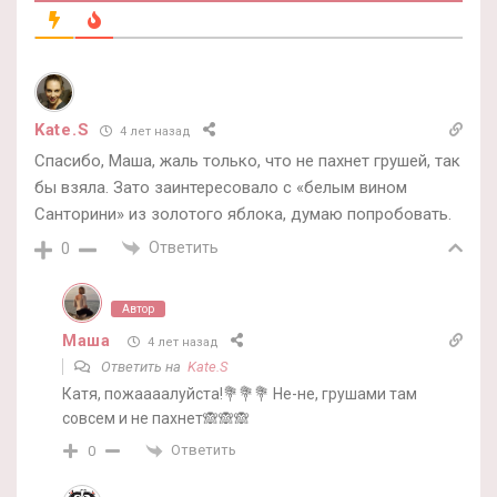
Kate.S
4 лет назад
Спасибо, Маша, жаль только, что не пахнет грушей, так
бы взяла. Зато заинтересовало с «белым вином
Санторини» из золотого яблока, думаю попробовать.
Ответить
0
Автор
Маша
4 лет назад
Ответить на
Kate.S
Катя, пожаааалуйста!💐💐💐 Не-не, грушами там
совсем и не пахнет🙈🙈🙈
Ответить
0