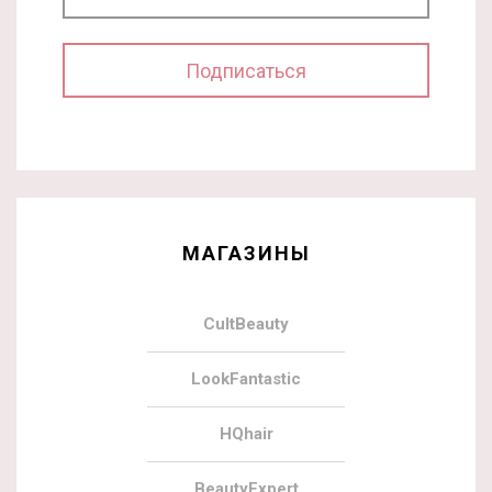
МАГАЗИНЫ
CultBeauty
LookFantastic
HQhair
BeautyExpert