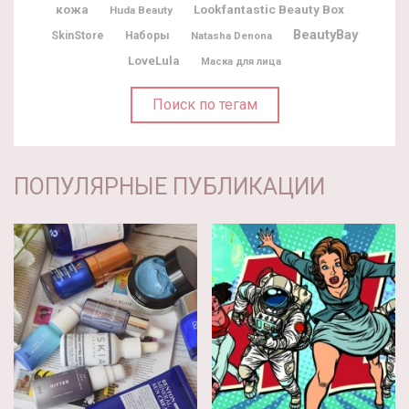
Lookfantastic Beauty Box
кожа
Huda Beauty
BeautyBay
SkinStore
Наборы
Natasha Denona
LoveLula
Маска для лица
Поиск по тегам
ПОПУЛЯРНЫЕ ПУБЛИКАЦИИ