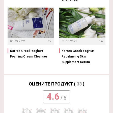
03.09.2021
27
01.06.2021
16
Korres Greek Yoghurt
Korres Greek Yoghurt
Foaming Cream Cleanser
Rebalancing Skin
Supplement Serum
ОЦЕНИТЕ ПРОДУКТ (
33
)
4.6
/ 5