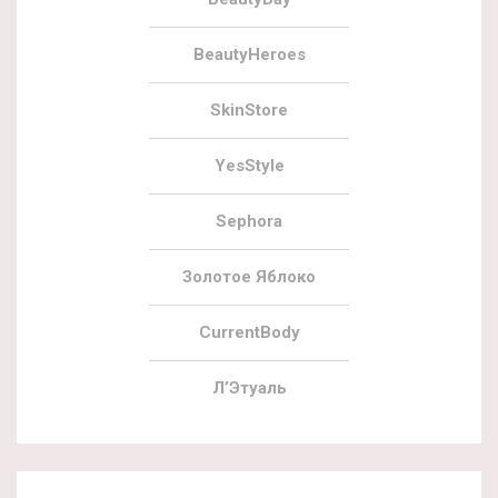
BeautyHeroes
SkinStore
YesStyle
Sephora
Золотое Яблоко
CurrentBody
Л’Этуаль