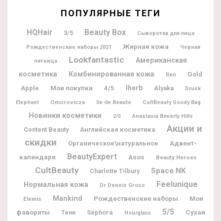
ПОПУЛЯРНЫЕ ТЕГИ
Beauty Box
HQHair
3/5
Сыворотка для лица
Жирная кожа
Рождественские наборы 2021
Черная
Lookfantastic
Американская
пятница
косметика
Комбинированная кожа
Gold
Ren
Мои покупки
Iherb
Apple
4/5
Alyaka
Drunk
Omorovicza
Ile de Beaute
Elephant
CultBeauty Goody Bag
Новинки косметики
2/5
Anastasia Beverly Hills
Акции и
Content Beauty
Английская косметика
скидки
Адвент-
Органическое\натуральное
BeautyExpert
календари
Asos
Beauty Heroes
CultBeauty
Space NK
Charlotte Tilbury
Feelunique
Нормальная кожа
Dr Dennis Gross
Mankind
Рождественские наборы
Мои
Elemis
5/5
фавориты
Sephora
Сухая
Тени
Hourglass