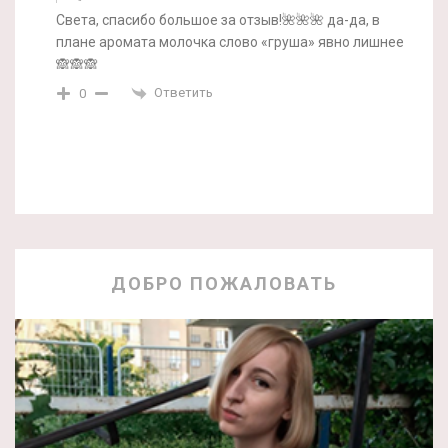
Света, спасибо большое за отзыв!🌺🌺🌺 да-да, в
плане аромата молочка слово «груша» явно лишнее
🙈🙈🙈
Ответить
0
ДОБРО ПОЖАЛОВАТЬ