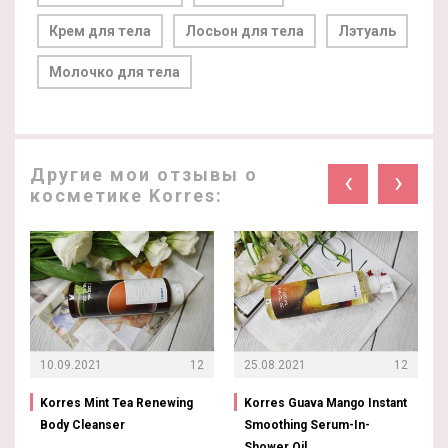
Крем для тела
Лосьон для тела
Лэтуаль
Молочко для тела
Другие мои отзывы о
‹
›
косметике Korres:
10.09.2021
12
25.08.2021
12
Korres Mint Tea Renewing
Korres Guava Mango Instant
Body Cleanser
Smoothing Serum-In-
Shower Oil