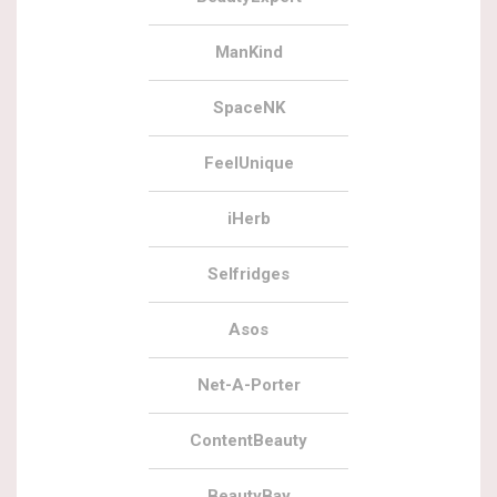
ManKind
SpaceNK
FeelUnique
iHerb
Selfridges
Asos
Net-A-Porter
ContentBeauty
BeautyBay