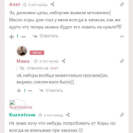
Anet
6 лет назад
Эх, денюжки целы, наборчик вымели мгновенно)
Масло коры для глаз у меня всегда в запасах, как же
круто что теперь можно будет его ловить на культе!👋
Ответить
1
Автор
Маша
6 лет назад
Ответить на
Anet
ой, наборы вообще моментально пропали((их,
видимо, совсем мало было(((
Ответить
1
Kuznetsova
6 лет назад
Не знаю хочу что-нибудь попробовать от Коры, но
всегда их вписываю при заказах 🙂