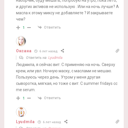
наборчик, буду мешать, попробую на утро, пока лето,
и других активов не использую . Или на ночь лучше? А
масла к этому миксу не добавляете ? И закрываете
чем?
Ответить
1
Оксана
6 лет назад
Ответить на
Lyudmila
Людмила, я сейчас вит. С применяю на ночь. Сверху
крем, или увл. Ночную маску, с маслами не мешаю.
Пользуюсь через день. Утром у меня другая
сыворотка, мягкая, но тоже с вит. С summer fridays cc
me serum.
Ответить
1
Lyudmila
6 лет назад