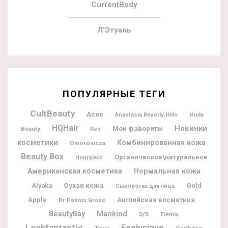
CurrentBody
Л’Этуаль
ПОПУЛЯРНЫЕ ТЕГИ
CultBeauty
Asos
Huda
Anastasia Beverly Hills
HQHair
Новинки
Мои фавориты
Beauty
Ren
косметики
Комбинированная кожа
Omorovicza
Beauty Box
Органическое\натуральное
Hourglass
Американская косметика
Нормальная кожа
Alyaka
Сухая кожа
Gold
Сыворотка для лица
Apple
Английская косметика
Dr Dennis Gross
BeautyBay
Mankind
3/5
Elemis
Lookfantastic
Feelunique