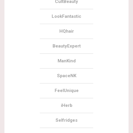
CultBeauty
LookFantastic
HQhair
BeautyExpert
ManKind
SpaceNK
FeelUnique
iHerb
Selfridges