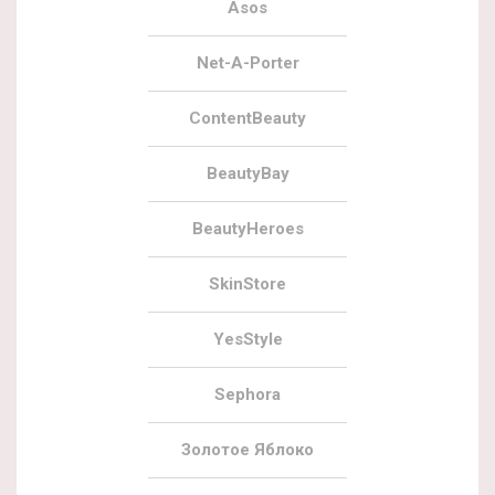
Asos
Net-A-Porter
ContentBeauty
BeautyBay
BeautyHeroes
SkinStore
YesStyle
Sephora
Золотое Яблоко