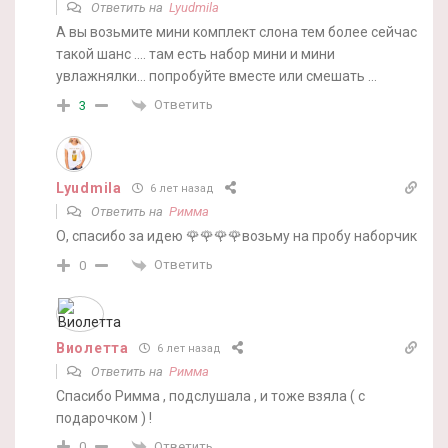
Ответить на
Lyudmila
А вы возьмите мини комплект слона тем более сейчас
такой шанс …. там есть набор мини и мини
увлажнялки… попробуйте вместе или смешать …
Ответить
3
Lyudmila
6 лет назад
Ответить на
Римма
О, спасибо за идею 🌹🌹🌹🌹возьму на пробу наборчик
Ответить
0
Виолетта
6 лет назад
Ответить на
Римма
Спасибо Римма , подслушала , и тоже взяла ( с
подарочком ) !
Ответить
0