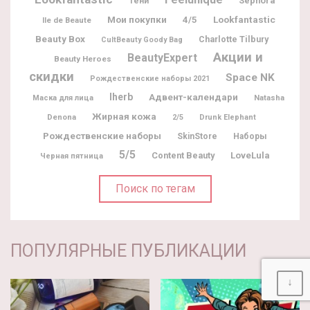
Sephora
Тени
Мои покупки
Lookfantastic
4/5
Ile de Beaute
Beauty Box
Charlotte Tilbury
CultBeauty Goody Bag
Акции и
BeautyExpert
Beauty Heroes
скидки
Space NK
Рождественские наборы 2021
Iherb
Адвент-календари
Natasha
Маска для лица
Жирная кожа
Denona
2/5
Drunk Elephant
Рождественские наборы
SkinStore
Наборы
5/5
Content Beauty
LoveLula
Черная пятница
Поиск по тегам
ПОПУЛЯРНЫЕ ПУБЛИКАЦИИ
↓