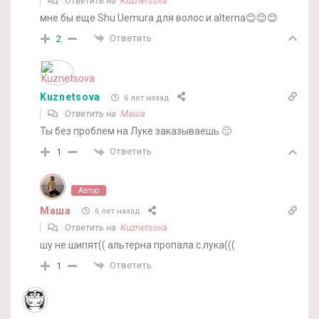
Ответить на
Kuznetsova
мне бы еще Shu Uemura для волос и alterna😊😊😊
Ответить
2
Kuznetsova
6 лет назад
Ответить на
Маша
Ты без проблем на Луке заказываешь 🙂
Ответить
1
Автор
Маша
6 лет назад
Ответить на
Kuznetsova
шу не шипят(( альтерна пропала с лука(((
Ответить
1