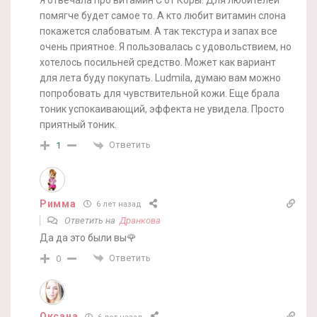
Я отвечала про витамин С от Коры. Для любителей
помягче будет самое то. А кто любит витамин слона
покажется слабоватым. А так текстура и запах все
очень приятное. Я пользовалась с удовольствием, но
хотелось посильней средство. Может как вариант
для лета буду покупать. Ludmila, думаю вам можно
попробовать для чувствительной кожи. Еще брала
тоник успокаивающий, эффекта не увидела. Просто
приятный тоник.
Ответить
1
Римма
6 лет назад
Ответить на
Дранкова
Да да это были вы🌹
Ответить
0
Оксана