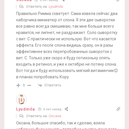
6 лет назад
Ответить на
Lyudmila
Правильно Римма советует. Сама извела сейчас два
наборчика миниатюр от слона. Я эти две сыворотки
все равно всегда смешиваю, так мне больше всего
нравится, не липнет, не раздражает. Соло сыворотку
с вит. С практически не использую. Вот что касается
эффекта. Его после слона видишь сразу, он в разы
эффективнее всех перепробованных сывороток с
вит. С. Только уже скоро я буду потихоньку опять
входить в ретинол, и уже к октябрю не потяну слона.
Вот тогда и буду использовать мягкий витаминчик😊
в планах попробовать Кору.
Ответить
1
Lyudmila
6 лет назад
Ответить на
Оксана
Оксана, большое спасибо, так и сделаю, взяла