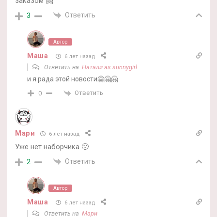
заказом 🤗
Ответить
3
Автор
Маша
6 лет назад
Ответить на
Натали as sunnygirl
и я рада этой новости🤗🤗🤗
Ответить
0
Мари
6 лет назад
Уже нет наборчика 🙁
Ответить
2
Автор
Маша
6 лет назад
Ответить на
Мари