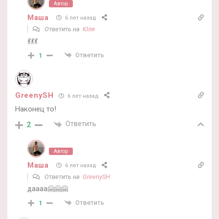
Автор
Маша
6 лет назад
Ответить на
Юля
💃💃💃
Ответить
1
GreenySH
6 лет назад
Наконец то!
Ответить
2
Автор
Маша
6 лет назад
Ответить на
GreenySH
даааа🤗🤗🤗
Ответить
1