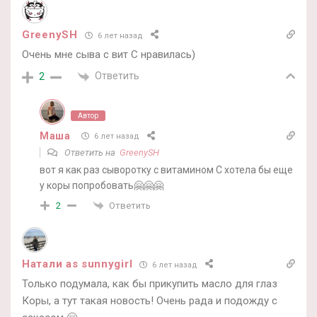
GreenySH
6 лет назад
Очень мне сыва с вит С нравилась)
Ответить
2
Автор
Маша
6 лет назад
Ответить на
GreenySH
вот я как раз сыворотку с витамином С хотела бы еще
у коры попробовать🤗🤗🤗
Ответить
2
Натали as sunnygirl
6 лет назад
Только подумала, как бы прикупить масло для глаз
Коры, а тут такая новость! Очень рада и подожду с