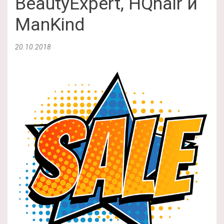
BeautyExpert, HQhair и
ManKind
20.10.2018