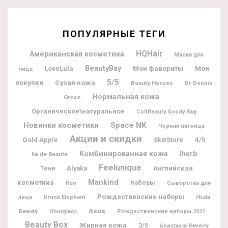
ПОПУЛЯРНЫЕ ТЕГИ
HQHair
Американская косметика
Маска для
BeautyBay
Мои фавориты
Мои
LoveLula
лица
5/5
покупки
Сухая кожа
Beauty Heroes
Dr Dennis
Нормальная кожа
Gross
Органическое\натуральное
CultBeauty Goody Bag
Новинки косметики
Space NK
Черная пятница
Акции и скидки
Gold Apple
4/5
SkinStore
Комбинированная кожа
Iherb
Ile de Beaute
Feelunique
Alyaka
Английская
Тени
Mankind
косметика
Наборы
Ren
Сыворотка для
Рождественские наборы
Huda
лица
Drunk Elephant
Asos
Beauty
Hourglass
Рождественские наборы 2021
Beauty Box
Жирная кожа
3/5
Anastasia Beverly