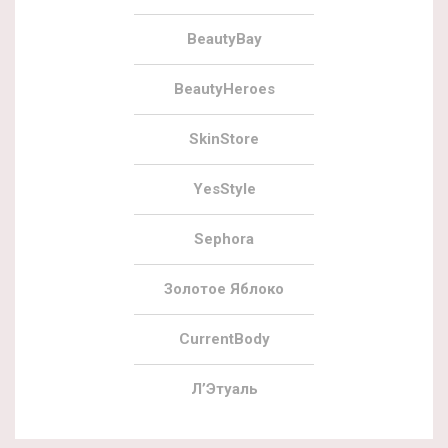
BeautyBay
BeautyHeroes
SkinStore
YesStyle
Sephora
Золотое Яблоко
CurrentBody
Л’Этуаль