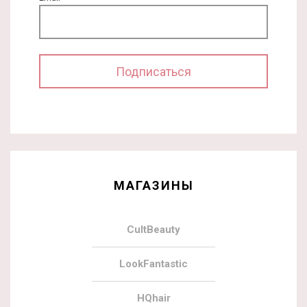
МАГАЗИНЫ
CultBeauty
LookFantastic
HQhair