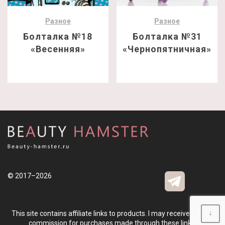
Разное
Разное
Болталка №18
Болталка №31
«Весенняя»
«Чернопятничная»
© 2017–2026
↓
This site contains affiliate links to products. I may receive a small
commission for purchases made through these links.