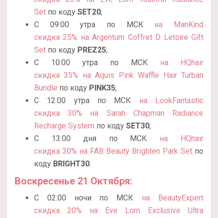
Set
по коду
SET20
;
С 09:00 утра по МСК
на ManKind
скидка 25% на Argentum Coffret D Letoire Gift
Set
по коду
PREZ25
;
С 10:00 утра по МСК
на HQhair
скидка 35% на Aquis Pink Waffle Hair Turban
Bundle
по коду
PINK35
;
С 12:00 утра по МСК
на LookFantastic
скидка 30% на Sarah Chapman Radiance
Recharge System
по коду
SET30
;
С 13:00 дня по МСК
на HQhair
скидка 30% на FAB Beauty Brighten Park Set
по
коду
BRIGHT30
.
Воскресенье 21 Октября:
С 02:00 ночи по МСК
на BeautyExpert
скидка 20% на Eve Lom Exclusive Ultra