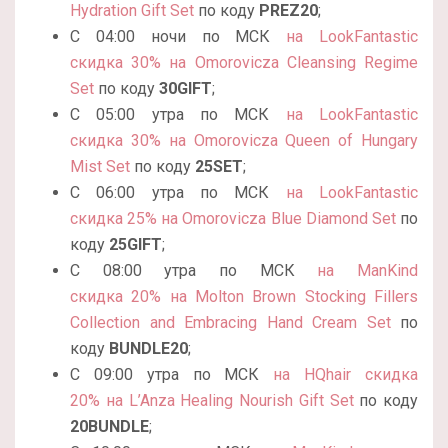
Hydration Gift Set
по коду
PREZ20
;
С 04:00 ночи по МСК
на LookFantastic
скидка 30% на Omorovicza Cleansing Regime
Set
по коду
30GIFT
;
С 05:00 утра по МСК
на LookFantastic
скидка 30% на Omorovicza Queen of Hungary
Mist Set
по коду
25SET
;
С 06:00 утра по МСК
на LookFantastic
скидка 25% на Omorovicza Blue Diamond Set
по
коду
25GIFT
;
С 08:00 утра по МСК
на ManKind
скидка 20% на Molton Brown Stocking Fillers
Collection and Embracing Hand Cream Set
по
коду
BUNDLE20
;
С 09:00 утра по МСК
на HQhair скидка
20% на L’Anza Healing Nourish Gift Set
по коду
20BUNDLE
;