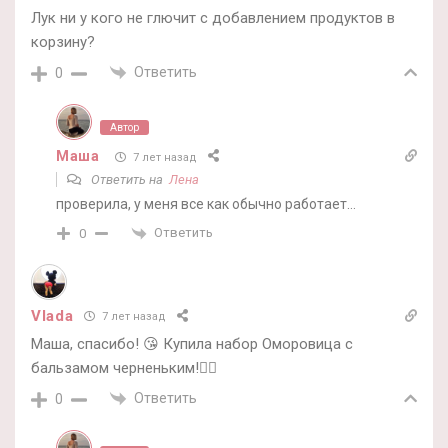
Лук ни у кого не глючит с добавлением продуктов в
корзину?
Ответить
0
Автор
Маша
7 лет назад
Ответить на
Лена
проверила, у меня все как обычно работает…
Ответить
0
Vlada
7 лет назад
Маша, спасибо! 😘 Купила набор Оморовица с
бальзамом черненьким!👌🏻
Ответить
0