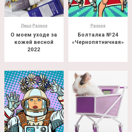
Лицо
Разное
Разное
О моем уходе за
Болталка №24
кожей весной
«Чернопятничная»
2022