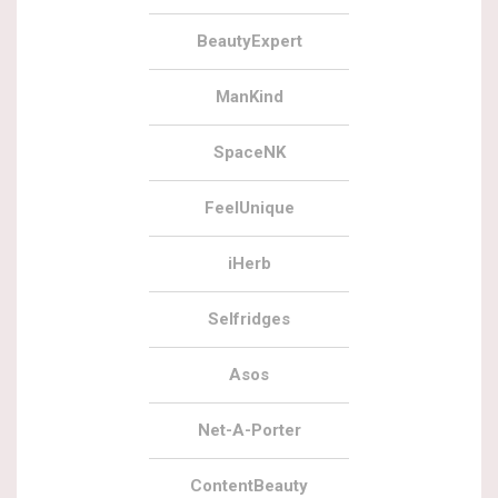
BeautyExpert
ManKind
SpaceNK
FeelUnique
iHerb
Selfridges
Asos
Net-A-Porter
ContentBeauty