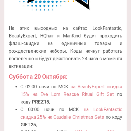
На этих выходных на сайтах LookFantastic,
BeautyExpert, HQhair и ManKind будут проходить
флэш-скидки на единичные товары и
рождественские наборы. Коды начнут работать
постепенно и будут действовать 24 часа с момента
активации:
Суббота 20 Октября:
С 02:00 ночи по МСК
на BeautyExpert cкидка
15% на Eve Lom Rescue Ritual Gift Set
по
коду
PREZ15
;
С 03:00 ночи по МСК
на LookFantastic
cкидка 25% на Caudalie Christmas Sets
по коду
GIFT25
;