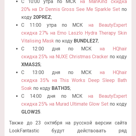
С 10:00 утра по МСК
на ManKind скидка
20% на Dr Dennis Gross See Me Sparkle Set
по
коду
20PREZ
;
С 11:00 утра по МСК
на BeautyExpert
скидка 27% на Erno Laszlo Hydra Therapy Skin
Vitalising Mask
по коду
BUNDLE27
;
С 12:00 дня по МСК
на HQhair
скидка 25% на NUXE Christmas Cracker
по коду
XMAS25
;
С 13:00 дня по МСК
на HQhair
скидка 35% на This Works Deep Sleep Bath
Soak
по коду
BATH35
;
С 14:00 дня по МСК
на BeautyExpert
скидка 25% на Murad Ultimate Glow Set
по коду
GLOW25
.
Также до 23 октября на русской версии сайта
LookFantastic будут действовать ряд