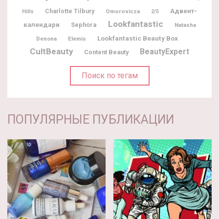
Адвент-
Charlotte Tilbury
Omorovicza
Hills
2/5
Lookfantastic
календари
Sephora
Natasha
Lookfantastic Beauty Box
Denona
Elemis
CultBeauty
BeautyExpert
Content Beauty
Поиск по тегам
ПОПУЛЯРНЫЕ ПУБЛИКАЦИИ