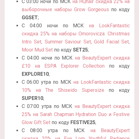
С 03:00 ночи по МСК
на HQhair cкидка 22% на
выборочные наборы Grow Gorgeous
по коду
GGSET
;
С 04:00 ночи по МСК
на LookFantastic
cкидка 25% на наборы Omorovicza: Christmas
Intro Set, Summer Saviour Set, Gold Facial Set,
Moor Mud Set
по коду
SET25
;
С 04:00 ночи по МСК
на BeautyExpert cкидка
£10 на ESPA Explorer Collection
по коду
EXPLORE10
;
С 06:00 утра по МСК
на LookFantastic cкидка
10% на The Shiseido Supersize
по коду
SUPER10
;
С 07:00 утра по МСК
на BeautyExpert cкидка
25% на Sarah Chapman Hydration Duo и Festive
Glow Gift Set
по коду
FESTIVE25
;
С 08:00 утра по МСК
на BeautyExpert
скидка 20% на Eve Lom Youthful Radiance