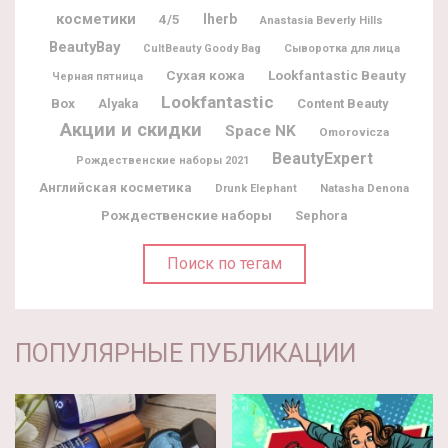
косметики
Iherb
4/5
Anastasia Beverly Hills
BeautyBay
CultBeauty Goody Bag
Сыворотка для лица
Lookfantastic Beauty
Сухая кожа
Черная пятница
Lookfantastic
Box
Alyaka
Content Beauty
Акции и скидки
Space NK
Omorovicza
BeautyExpert
Рождественские наборы 2021
Английская косметика
Natasha Denona
Drunk Elephant
Рождественские наборы
Sephora
Поиск по тегам
ПОПУЛЯРНЫЕ ПУБЛИКАЦИИ