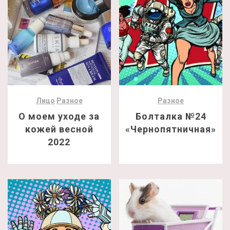
Лицо
Разное
Разное
О моем уходе за
Болталка №24
кожей весной
«Чернопятничная»
2022