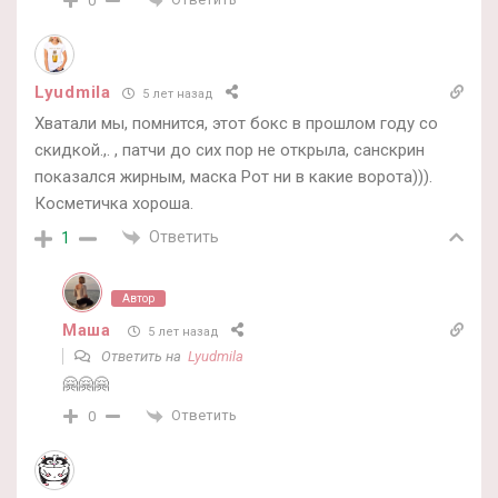
0
Lyudmila
5 лет назад
Хватали мы, помнится, этот бокс в прошлом году со
скидкой.,. , патчи до сих пор не открыла, санскрин
показался жирным, маска Рот ни в какие ворота))).
Косметичка хороша.
Ответить
1
Автор
Маша
5 лет назад
Ответить на
Lyudmila
🤗🤗🤗
Ответить
0