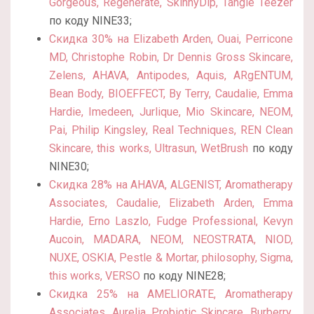
Gorgeous, Regenerate, SkinnyDip, Tangle Teezer
по коду NINE33;
Скидка 30% на Elizabeth Arden, Ouai, Perricone
MD, Christophe Robin, Dr Dennis Gross Skincare,
Zelens, AHAVA, Antipodes, Aquis, ARgENTUM,
Bean Body, BIOEFFECT, By Terry, Caudalie, Emma
Hardie, Imedeen, Jurlique, Mio Skincare, NEOM,
Pai, Philip Kingsley, Real Techniques, REN Clean
Skincare, this works, Ultrasun, WetBrush
по коду
NINE30;
Скидка 28% на AHAVA, ALGENIST, Aromatherapy
Associates, Caudalie, Elizabeth Arden, Emma
Hardie, Erno Laszlo, Fudge Professional, Kevyn
Aucoin, MADARA, NEOM, NEOSTRATA, NIOD,
NUXE, OSKIA, Pestle & Mortar, philosophy, Sigma,
this works, VERSO
по коду NINE28;
Скидка 25% на AMELIORATE, Aromatherapy
Associates, Aurelia Probiotic Skincare, Burberry,