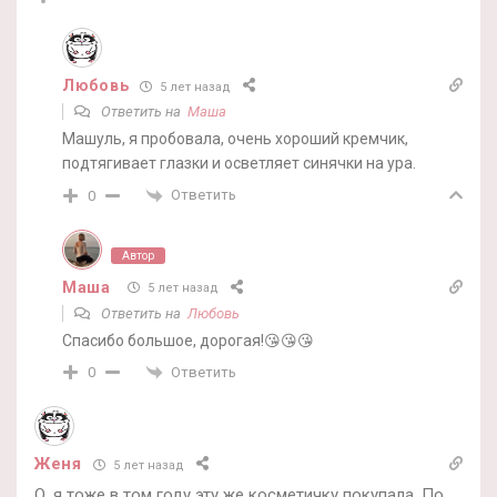
Любовь
5 лет назад
Ответить на
Маша
Машуль, я пробовала, очень хороший кремчик,
подтягивает глазки и осветляет синячки на ура.
Ответить
0
Автор
Маша
5 лет назад
Ответить на
Любовь
Спасибо большое, дорогая!😘😘😘
Ответить
0
Женя
5 лет назад
О, я тоже в том году эту же косметичку покупала. По