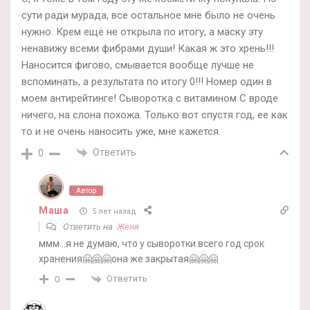
сути ради мурада, все остальное мне было не очень
нужно. Крем ещё не открыла по итогу, а маску эту
ненавижу всеми фибрами души! Какая ж это хрень!!!
Наносится фигово, смывается вообще лучше не
вспоминать, а результата по итогу 0!!! Номер один в
моем антирейтинге! Сыворотка с витамином С вроде
ничего, на слона похожа. Только вот спустя год, ее как
то и не очень наносить уже, мне кажется.
Ответить
0
Автор
Маша
5 лет назад
Ответить на
Женя
ммм…я не думаю, что у сыворотки всего год срок
хранения🤗🤗🤗она же закрытая🤗🤗🤗
Ответить
0