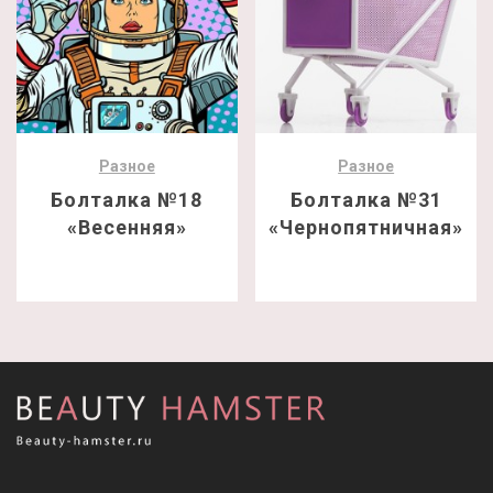
Разное
Разное
Болталка №18
Болталка №31
«Весенняя»
«Чернопятничная»