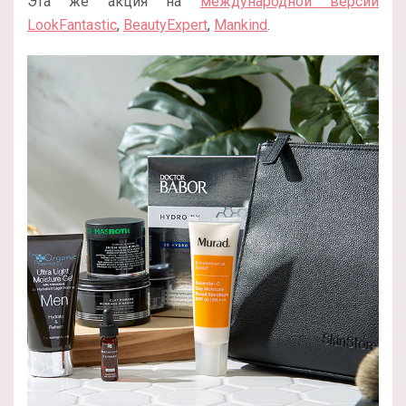
Эта же акция на
международной версии
LookFantastic
,
BeautyExpert
,
Mankind
.