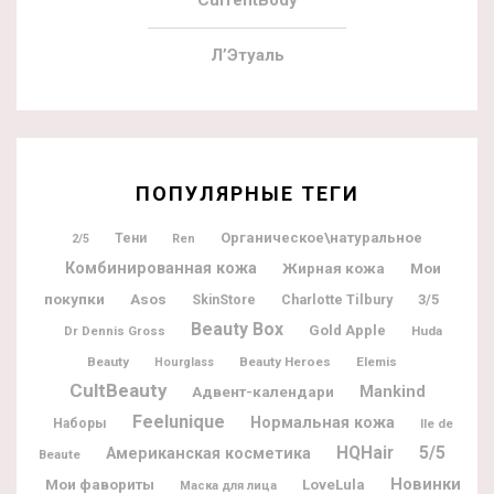
Л’Этуаль
ПОПУЛЯРНЫЕ ТЕГИ
Органическое\натуральное
Тени
2/5
Ren
Комбинированная кожа
Жирная кожа
Мои
покупки
Asos
Charlotte Tilbury
3/5
SkinStore
Beauty Box
Gold Apple
Dr Dennis Gross
Huda
Beauty
Beauty Heroes
Elemis
Hourglass
CultBeauty
Адвент-календари
Mankind
Feelunique
Нормальная кожа
Наборы
Ile de
5/5
HQHair
Американская косметика
Beaute
Новинки
Мои фавориты
LoveLula
Маска для лица