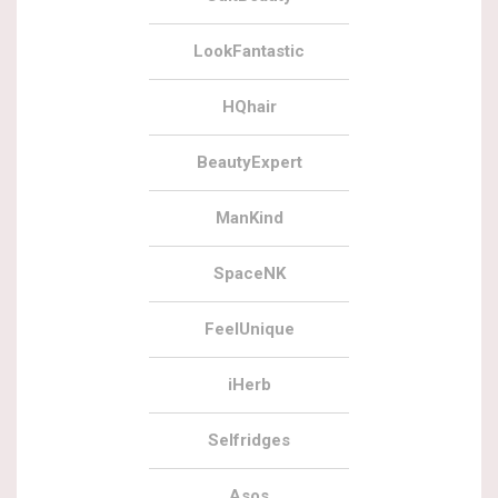
LookFantastic
HQhair
BeautyExpert
ManKind
SpaceNK
FeelUnique
iHerb
Selfridges
Asos