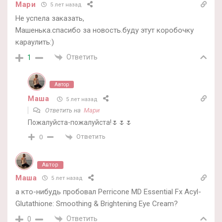
Мари
5 лет назад
Не успела заказать,
Машенька.спасибо за новость.буду этут коробочку
караулить:)
Ответить
1
Автор
Маша
5 лет назад
Ответить на
Мари
Пожалуйста-пожалуйста!🌷🌷🌷
Ответить
0
Автор
Маша
5 лет назад
а кто-нибудь пробовал Perricone MD Essential Fx Acyl-
Glutathione: Smoothing & Brightening Eye Cream?
Ответить
0