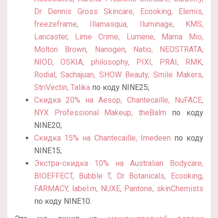
Dr Dennis Gross Skincare, Ecooking, Elemis,
freezeframe, Illamasqua, Iluminage, KMS,
Lancaster, Lime Crime, Lumene, Mama Mio,
Molton Brown, Nanogen, Natio, NEOSTRATA,
NIOD, OSKIA, philosophy, PIXI, PRAI, RMK,
Rodial, Sachajuan, SHOW Beauty, Smile Makers,
StriVectin, Talika
по коду NINE25;
Скидка 20% на Aesop, Chantecaille, NuFACE,
NYX Professional Makeup, theBalm
по коду
NINE20;
Скидка 15% на Chantecaille, Imedeen
по коду
NINE15;
Экстра-скидка 10% на Australian Bodycare,
BIOEFFECT, Bubble T, Dr Botanicals, Ecooking,
FARMACY, label.m, NUXE, Pantone, skinChemists
по коду NINE10.