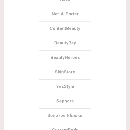
Net-A-Porter
ContentBeauty
BeautyBay
BeautyHeroes
SkinStore
YesStyle
Sephora
Золотое Яблоко
CurrentBody