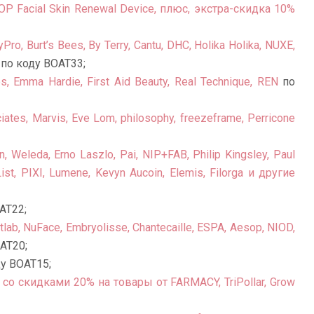
OP Facial Skin Renewal Device, плюс, экстра-скидка 10%
o, Burt’s Bees, By Terry, Cantu, DHC, Holika Holika, NUXE,
по коду BOAT33;
, Emma Hardie, First Aid Beauty, Real Technique, REN
по
tes, Marvis, Eve Lom, philosophy, freezeframe, Perricone
 Weleda, Erno Laszlo, Pai, NIP+FAB, Philip Kingsley, Paul
List, PIXI, Lumene, Kevyn Aucoin, Elemis, Filorga и другие
AT22;
lab, NuFace, Embryolisse, Chantecaille, ESPA, Aesop, NIOD,
AT20;
у BOAT15;
со скидками 20% на товары от FARMACY, TriPollar, Grow