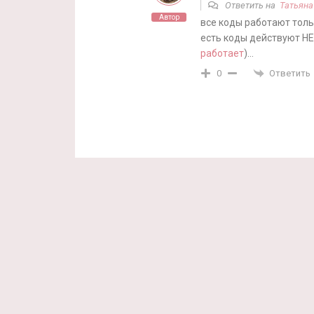
Ответить на
Татьяна
Автор
все коды работают толь
есть коды действуют НЕ
работает
)…
Ответить
0