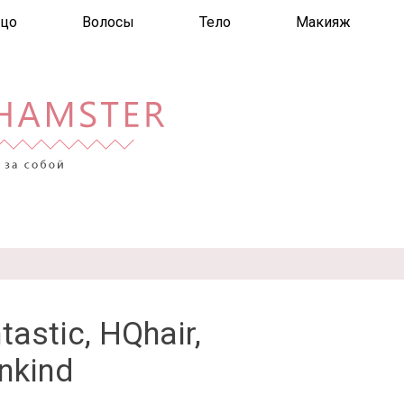
цо
Волосы
Тело
Макияж
astic, HQhair,
nkind