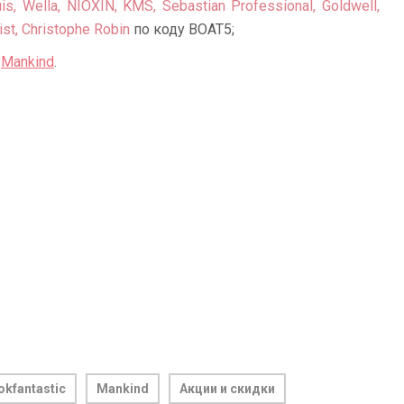
s, Wella, NIOXIN, KMS, Sebastian Professional, Goldwell,
ist, Christophe Robin
по коду BOAT5;
и
Mankind
.
okfantastic
Mankind
Акции и скидки