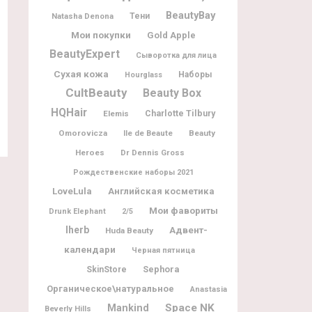
BeautyBay
Natasha Denona
Тени
Мои покупки
Gold Apple
BeautyExpert
Сыворотка для лица
Сухая кожа
Наборы
Hourglass
CultBeauty
Beauty Box
HQHair
Charlotte Tilbury
Elemis
Omorovicza
Ile de Beaute
Beauty
Heroes
Dr Dennis Gross
Рождественские наборы 2021
LoveLula
Английская косметика
Мои фавориты
Drunk Elephant
2/5
Iherb
Адвент-
Huda Beauty
календари
Черная пятница
Sephora
SkinStore
Органическое\натуральное
Anastasia
Space NK
Mankind
Beverly Hills