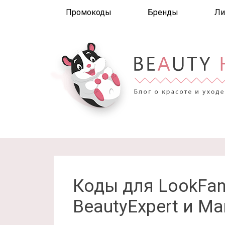
Промокоды
Бренды
Ли
Коды для LookFant
BeautyExpert и Ma