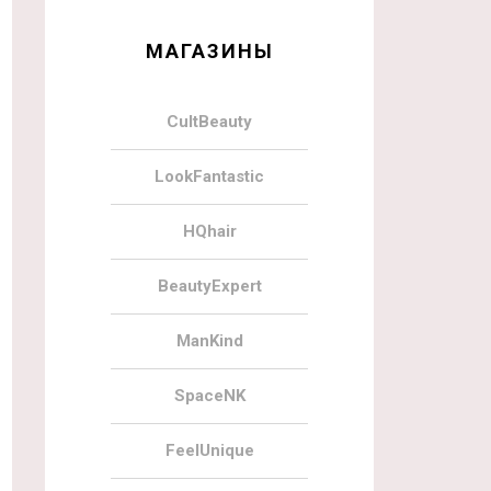
МАГАЗИНЫ
CultBeauty
LookFantastic
HQhair
BeautyExpert
ManKind
SpaceNK
FeelUnique