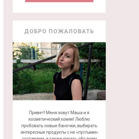
ДОБРО ПОЖАЛОВАТЬ
Привет! Меня зовут Маша и я
косметический хомяк! Люблю
пробовать новые баночки, выбирать
интересные продукты с не «пустыми»
составами, а также писать обо всем