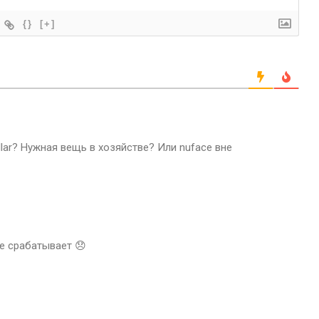
{}
[+]
llar? Нужная вещь в хозяйстве? Или nuface вне
не срабатывает 😞