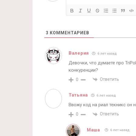
3
КОММЕНТАРИЕВ
Валерия
6 лет назад
Девочки, что думаете про TriPo
конкуренции?
Ответить
0
Татьяна
6 лет назад
Ввожу код на риал текникс он 
Ответить
0
Маша
6 лет назад