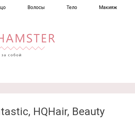
цо
Волосы
Тело
Макияж
astic, HQHair, Beauty