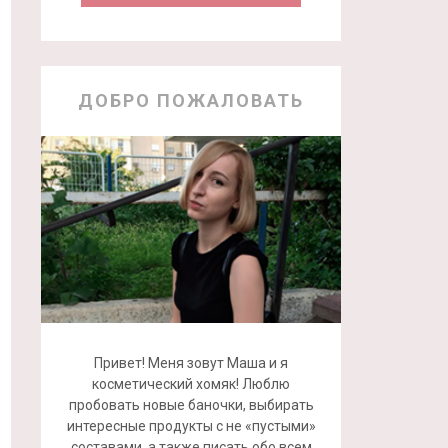
ДОБРО ПОЖАЛОВАТЬ
Привет! Меня зовут Маша и я
косметический хомяк! Люблю
пробовать новые баночки, выбирать
интересные продукты с не «пустыми»
составами, а также писать обо всем