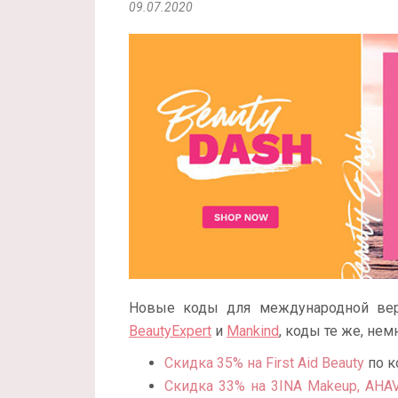
09.07.2020
Новые коды для международной верс
BeautyExpert
и
Mankind
, коды те же, не
Скидка 35% на First Aid Beauty
по к
Скидка 33% на 3INA Makeup, AHAVA,