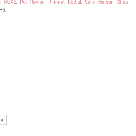
 NUXE, Pai, Revlon, Rimmel, Rodial, Sally Hansen, Shea
H5.
ки