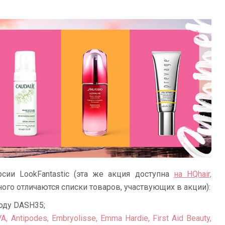
ии LookFantastic (эта же акция доступна
на HQhair,
много отличаются списки товаров, участвующих в акции):
оду DASH35;
 Antipodes, Embryolisse, Emma Hardie, First Aid Beauty,