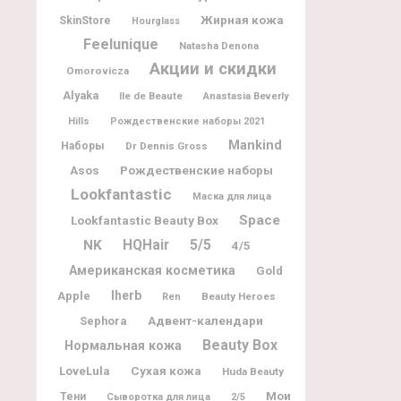
Жирная кожа
SkinStore
Hourglass
Feelunique
Natasha Denona
Акции и скидки
Omorovicza
Alyaka
Ile de Beaute
Anastasia Beverly
Hills
Рождественские наборы 2021
Mankind
Наборы
Dr Dennis Gross
Рождественские наборы
Asos
Lookfantastic
Маска для лица
Space
Lookfantastic Beauty Box
5/5
NK
HQHair
4/5
Американская косметика
Gold
Iherb
Apple
Beauty Heroes
Ren
Адвент-календари
Sephora
Beauty Box
Нормальная кожа
LoveLula
Сухая кожа
Huda Beauty
Мои
Тени
Сыворотка для лица
2/5