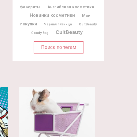
фавориты
Английская косметика
Новинки косметики
Мои
покупки
Черная пятница
CultBeauty
CultBeauty
Goody Bag
Поиск по тегам