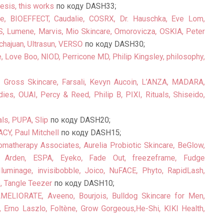
esis, this works
по коду DASH33;
e, BIOEFFECT, Caudalie, COSRX, Dr. Hauschka, Eve Lom,
S, Lumene, Marvis, Mio Skincare, Omorovicza, OSKIA, Peter
chajuan, Ultrasun, VERSO
по коду DASH30;
Love Boo, NIOD, Perricone MD, Philip Kingsley, philosophy,
 Gross Skincare, Farsali, Kevyn Aucoin, L’ANZA, MADARA,
es, OUAI, Percy & Reed, Philip B, PIXI, Rituals, Shiseido,
ls, PUPA, Slip
по коду DASH20;
Y, Paul Mitchell
по коду DASH15;
atherapy Associates, Aurelia Probiotic Skincare, BeGlow,
eth Arden, ESPA, Eyeko, Fade Out, freezeframe, Fudge
 Iluminage, invisibobble, Joico, NuFACE, Phyto, RapidLash,
, Tangle Teezer
по коду DASH10;
ELIORATE, Aveeno, Bourjois, Bulldog Skincare for Men,
 Erno Laszlo, Foltène, Grow Gorgeous,He-Shi, KIKI Health,