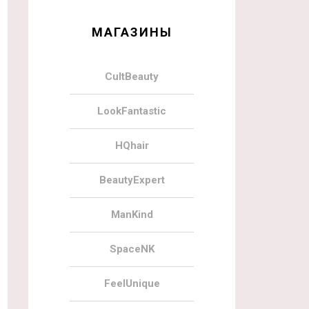
МАГАЗИНЫ
CultBeauty
LookFantastic
HQhair
BeautyExpert
ManKind
SpaceNK
FeelUnique