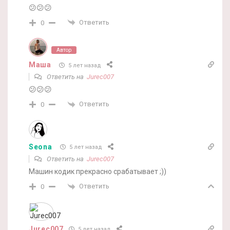
😕😕😕
Ответить
0
Автор
Маша
5 лет назад
Ответить на
Jurec007
😕😕😕
Ответить
0
Seona
5 лет назад
Ответить на
Jurec007
Машин кодик прекрасно срабатывает ;))
Ответить
0
Jurec007
5 лет назад