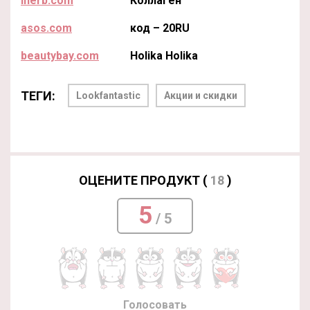
iherb.com
Коллаген
asos.com
код – 20RU
beautybay.com
Holika Holika
ТЕГИ:
Lookfantastic
Акции и скидки
ОЦЕНИТЕ ПРОДУКТ (
18
)
5
/ 5
Голосовать