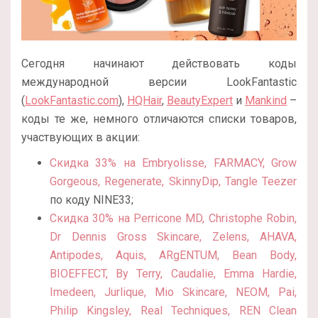
Сегодня начинают действовать коды
международной версии LookFantastic
(
LookFantastic.com
),
HQHair
,
BeautyExpert
и
Mankind
–
коды те же, немного отличаются списки товаров,
участвующих в акции:
Скидка 33% на Embryolisse, FARMACY, Grow
Gorgeous, Regenerate, SkinnyDip, Tangle Teezer
по коду NINE33;
Скидка 30% на Perricone MD, Christophe Robin,
Dr Dennis Gross Skincare, Zelens, AHAVA,
Antipodes, Aquis, ARgENTUM, Bean Body,
BIOEFFECT, By Terry, Caudalie, Emma Hardie,
Imedeen, Jurlique, Mio Skincare, NEOM, Pai,
Philip Kingsley, Real Techniques, REN Clean