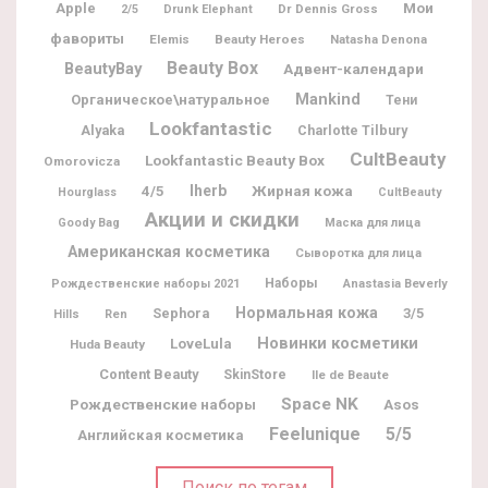
Мои
Apple
Dr Dennis Gross
2/5
Drunk Elephant
фавориты
Elemis
Beauty Heroes
Natasha Denona
Beauty Box
BeautyBay
Адвент-календари
Mankind
Органическое\натуральное
Тени
Lookfantastic
Alyaka
Charlotte Tilbury
CultBeauty
Lookfantastic Beauty Box
Omorovicza
Iherb
Жирная кожа
4/5
Hourglass
CultBeauty
Акции и скидки
Goody Bag
Маска для лица
Американская косметика
Сыворотка для лица
Наборы
Рождественские наборы 2021
Anastasia Beverly
Нормальная кожа
Sephora
3/5
Hills
Ren
Новинки косметики
LoveLula
Huda Beauty
Content Beauty
SkinStore
Ile de Beaute
Space NK
Рождественские наборы
Asos
Feelunique
5/5
Английская косметика
Поиск по тегам