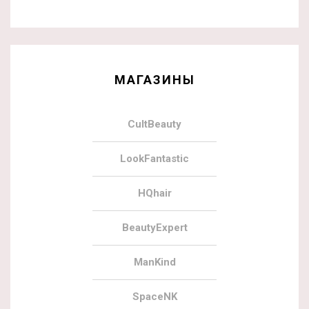
МАГАЗИНЫ
CultBeauty
LookFantastic
HQhair
BeautyExpert
ManKind
SpaceNK