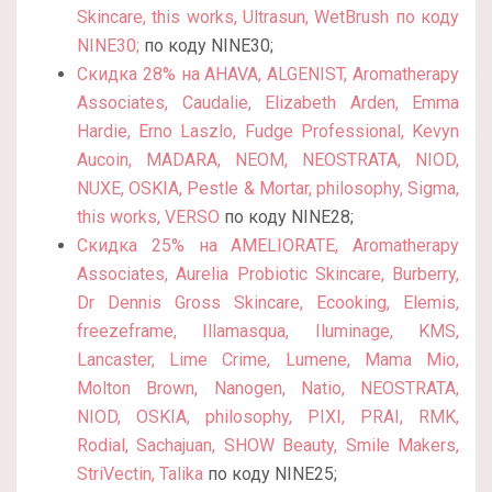
Skincare, this works, Ultrasun, WetBrush по коду
NINE30;
по коду NINE30;
Скидка 28% на AHAVA, ALGENIST, Aromatherapy
Associates, Caudalie, Elizabeth Arden, Emma
Hardie, Erno Laszlo, Fudge Professional, Kevyn
Aucoin, MADARA, NEOM, NEOSTRATA, NIOD,
NUXE, OSKIA, Pestle & Mortar, philosophy, Sigma,
this works, VERSO
по коду NINE28;
Скидка 25% на AMELIORATE, Aromatherapy
Associates, Aurelia Probiotic Skincare, Burberry,
Dr Dennis Gross Skincare, Ecooking, Elemis,
freezeframe, Illamasqua, Iluminage, KMS,
Lancaster, Lime Crime, Lumene, Mama Mio,
Molton Brown, Nanogen, Natio, NEOSTRATA,
NIOD, OSKIA, philosophy, PIXI, PRAI, RMK,
Rodial, Sachajuan, SHOW Beauty, Smile Makers,
StriVectin, Talika
по коду NINE25;