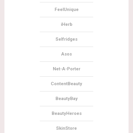
FeelUnique
iHerb
Selfridges
Asos
Net-A-Porter
ContentBeauty
BeautyBay
BeautyHeroes
SkinStore