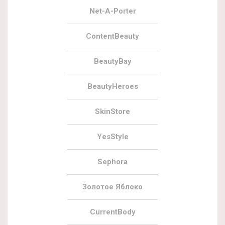
Net-A-Porter
ContentBeauty
BeautyBay
BeautyHeroes
SkinStore
YesStyle
Sephora
Золотое Яблоко
CurrentBody