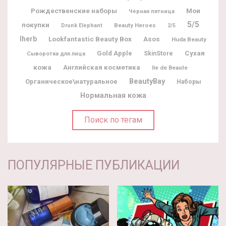
Рождественские наборы
Мои
Черная пятница
5/5
покупки
Beauty Heroes
Drunk Elephant
2/5
Iherb
Lookfantastic Beauty Box
Asos
Huda Beauty
Gold Apple
Сухая
SkinStore
Сыворотка для лица
кожа
Английская косметика
Ile de Beaute
BeautyBay
Органическое\натуральное
Наборы
Нормальная кожа
Поиск по тегам
ПОПУЛЯРНЫЕ ПУБЛИКАЦИИ