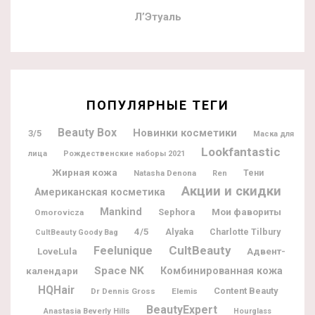
Л’Этуаль
ПОПУЛЯРНЫЕ ТЕГИ
Beauty Box
Новинки косметики
3/5
Маска для
Lookfantastic
лица
Рождественские наборы 2021
Жирная кожа
Natasha Denona
Тени
Ren
Акции и скидки
Американская косметика
Mankind
Мои фавориты
Sephora
Omorovicza
4/5
Alyaka
Charlotte Tilbury
CultBeauty Goody Bag
CultBeauty
Feelunique
Адвент-
LoveLula
Space NK
календари
Комбинированная кожа
HQHair
Content Beauty
Dr Dennis Gross
Elemis
BeautyExpert
Anastasia Beverly Hills
Hourglass