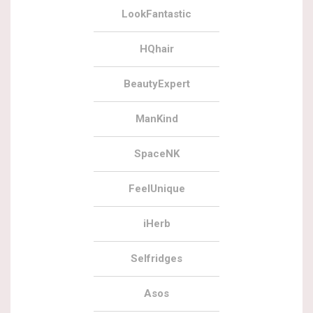
LookFantastic
HQhair
BeautyExpert
ManKind
SpaceNK
FeelUnique
iHerb
Selfridges
Asos