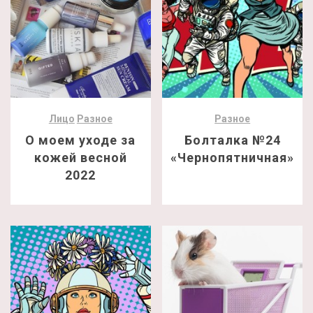
Лицо
Разное
Разное
О моем уходе за
Болталка №24
кожей весной
«Чернопятничная»
2022