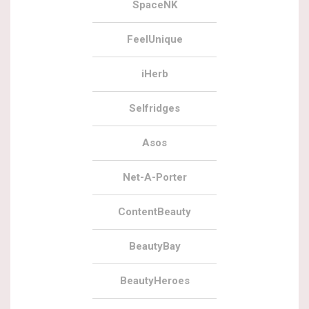
SpaceNK
FeelUnique
iHerb
Selfridges
Asos
Net-A-Porter
ContentBeauty
BeautyBay
BeautyHeroes