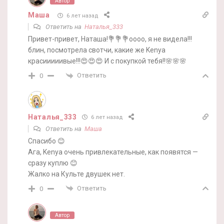
Автор
Маша
6 лет назад
Ответить на
Наталья_333
Привет-привет, Наташа!💐💐💐оооо, я не видела!!!
блин, посмотрела свотчи, какие же Kenya
красииииивые!!!😍😍😍 И с покупкой тебя!!🌸🌸🌸
Ответить
0
Наталья_333
6 лет назад
Ответить на
Маша
Спасибо 😊
Ага, Kenya очень привлекательные, как появятся —
сразу куплю 😊
Жалко на Культе двушек нет.
Ответить
0
Автор