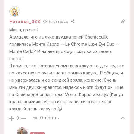
Наталья_333
6 лет назад
Маша, привет!
А видела, что на луке двушка теней Chantecaille
появилась Монте Карло — Le Chrome Luxe Eye Duo —
Monte Carlo? И на нее проходит скидка из твоего
поста!
Я помню, что Наталья упоминала какую-то двушку, что
по качеству не очень, но не помню какую… В общем, я
не удержалась и со скидкой взяла, конечно. Очень
мне эти двушки нравятся, надеюсь и эти будут ок. Еще
на Спейсе добавили тоже Монте Карло и Kenya (Kenya
крааааасиииивые!), но их не завезли пока, теперь
каждый день караулю 😊
Ответить
0