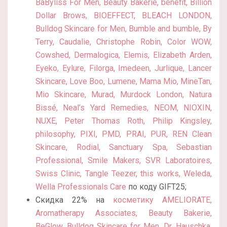
BaByliss For Men, Beauty Bakerie, benefit, Billion
Dollar Brows, BIOEFFECT, BLEACH LONDON,
Bulldog Skincare for Men, Bumble and bumble, By
Terry, Caudalie, Christophe Robin, Color WOW,
Cowshed, Dermalogica, Elemis, Elizabeth Arden,
Eyeko, Eylure, Filorga, Imedeen, Jurlique, Lancer
Skincare, Love Boo, Lumene, Mama Mio, MineTan,
Mio Skincare, Murad, Murdock London, Natura
Bissé, Neal’s Yard Remedies, NEOM, NIOXIN,
NUXE, Peter Thomas Roth, Philip Kingsley,
philosophy, PIXI, PMD, PRAI, PUR, REN Clean
Skincare, Rodial, Sanctuary Spa, Sebastian
Professional, Smile Makers, SVR Laboratoires,
Swiss Clinic, Tangle Teezer, this works, Weleda,
Wella Professionals Care
по коду GIFT25;
Скидка 22% на
косметику
AMELIORATE,
Aromatherapy Associates, Beauty Bakerie,
BeGlow, Bulldog Skincare for Men, Dr. Hauschka,