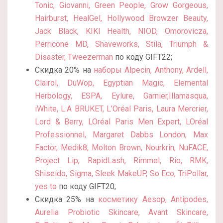
Tonic, Giovanni, Green People, Grow Gorgeous,
Hairburst, HealGel, Hollywood Browzer Beauty,
Jack Black, KIKI Health, NIOD, Omorovicza,
Perricone MD, Shaveworks, Stila, Triumph &
Disaster, Tweezerman
по коду GIFT22;
Скидка 20% на
наборы Alpecin, Anthony, Ardell,
Clairol, DuWop, Egyptian Magic, Elemental
Herbology, ESPA, Eylure, Garnier,Illamasqua,
iWhite, L:A BRUKET, L’Oréal Paris, Laura Mercrier,
Lord & Berry, LOréal Paris Men Expert, LOréal
Professionnel, Margaret Dabbs London, Max
Factor, Medik8, Molton Brown, Nourkrin, NuFACE,
Project Lip, RapidLash, Rimmel, Rio, RMK,
Shiseido, Sigma, Sleek MakeUP, So Eco, TriPollar,
yes to
по коду GIFT20;
Скидка 25% на
косметику
Aesop,
Antipodes,
Aurelia Probiotic Skincare, Avant Skincare,