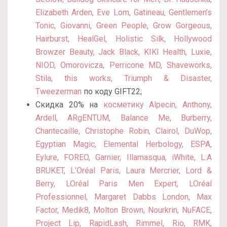
Elizabeth Arden, Eve Lom, Gatineau, Gentlemen’s
Tonic, Giovanni, Green People, Grow Gorgeous,
Hairburst, HealGel, Holistic Silk, Hollywood
Browzer Beauty, Jack Black, KIKI Health, Luxie,
NIOD, Omorovicza, Perricone MD, Shaveworks,
Stila, this works, Triumph & Disaster,
Tweezerman
по коду GIFT22;
Скидка 20% на
косметику Alpecin,
Anthony,
Ardell, ARgENTUM, Balance Me, Burberry,
Chantecaille, Christophe Robin, Clairol, DuWop,
Egyptian Magic, Elemental Herbology, ESPA,
Eylure, FOREO, Garnier, Illamasqua, iWhite, L:A
BRUKET, L’Oréal Paris, Laura Mercrier, Lord &
Berry, LOréal Paris Men Expert, LOréal
Professionnel, Margaret Dabbs London, Max
Factor, Medik8, Molton Brown, Nourkrin, NuFACE,
Project Lip, RapidLash, Rimmel, Rio, RMK,