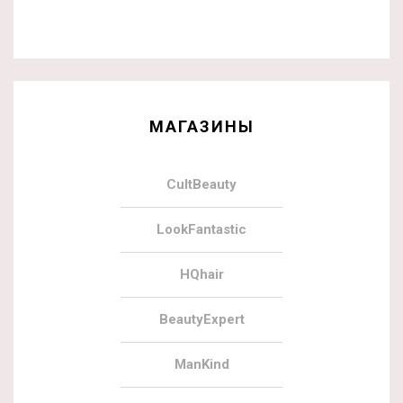
МАГАЗИНЫ
CultBeauty
LookFantastic
HQhair
BeautyExpert
ManKind