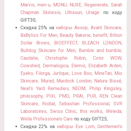
Marvis, men-u, MONU, NUXE, Regenerate, Sarah
Chapman Skinesis, Ultrasun, Uriage
по коду
GIFT30;
Скидка 25% на
наборы Aesop, Avant Skincare,
BaByliss For Men, Beauty Bakerie, benefit, Billion
Dollar Brows, BIOEFFECT, BLEACH LONDON,
Bulldog Skincare for Men, Bumble and bumble,
Caudalie, Christophe Robin, Color WOW,
Cowshed, Dermalogica, Elemis, Elizabeth Arden,
Eyeko, Filorga, Jurlique, Love Boo, MineTan, Mio
Skincare, Murad, Murdock London, Natura Bissé,
Neal’s Yard Remedies, NEOM, Philip Kingsley,
philosophy, PIXI, PMD, PRAI, PUR, REN Clean
Skincare, Rodial, Sebastian Professional, SVR
Laboratoires, Swiss Clinic, this works, Weleda,
Wella Professionals Care
по коду GIFT25;
Скидка 22% на
наборы Eve Lom, Gentlemen’s