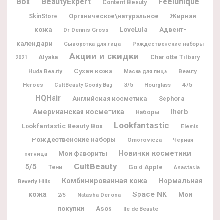
Box
BeautyExpert
Feelunique
Content Beauty
Жирная
Органическое\натуральное
SkinStore
кожа
Адвент-
LoveLula
Dr Dennis Gross
календари
Сыворотка для лица
Рождественские наборы
Акции и скидки
Alyaka
Charlotte Tilbury
2021
Сухая кожа
Huda Beauty
Beauty
Маска для лица
3/5
4/5
Heroes
CultBeauty Goody Bag
Hourglass
HQHair
Английская косметика
Sephora
Американская косметика
Iherb
Наборы
Lookfantastic
Lookfantastic Beauty Box
Elemis
Рождественские наборы
Omorovicza
Черная
Новинки косметики
Мои фавориты
пятница
CultBeauty
5/5
Gold Apple
Тени
Anastasia
Комбинированная кожа
Нормальная
Beverly Hills
Space NK
кожа
Мои
Natasha Denona
2/5
покупки
Asos
Ile de Beaute