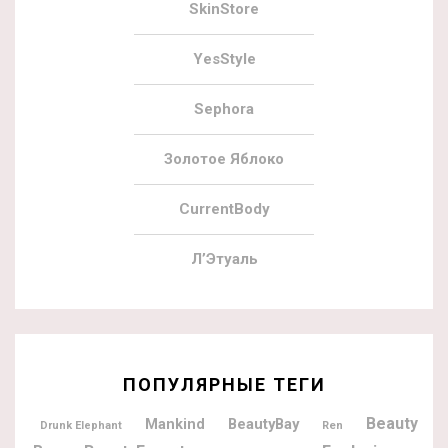
SkinStore
YesStyle
Sephora
Золотое Яблоко
CurrentBody
Л’Этуаль
ПОПУЛЯРНЫЕ ТЕГИ
Beauty
BeautyBay
Mankind
Drunk Elephant
Ren