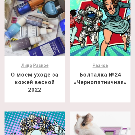
Лицо
Разное
Разное
О моем уходе за
Болталка №24
кожей весной
«Чернопятничная»
2022