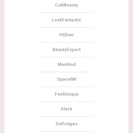
CultBeauty
LookFantastic
HQhair
BeautyExpert
ManKind
SpaceNK
FeelUnique
iHerb
Selfridges