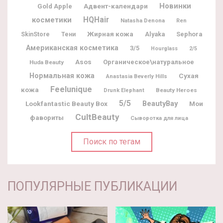
Новинки
Адвент-календари
Gold Apple
косметики
HQHair
Natasha Denona
Ren
Жирная кожа
Alyaka
Sephora
SkinStore
Тени
Американская косметика
3/5
Hourglass
2/5
Asos
Органическое\натуральное
Huda Beauty
Нормальная кожа
Сухая
Anastasia Beverly Hills
Feelunique
кожа
Beauty Heroes
Drunk Elephant
5/5
BeautyBay
Lookfantastic Beauty Box
Мои
CultBeauty
фавориты
Сыворотка для лица
Поиск по тегам
ПОПУЛЯРНЫЕ ПУБЛИКАЦИИ