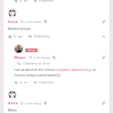
Ответить
0
Anna
6 лет назад
Molton brown
Ответить
1
Автор
Маша
6 лет назад
Ответить на
Anna
так на молтон же только
недавно давали код
, он
только вчера закончился)))
Ответить
0
Anna
6 лет назад
Blithe