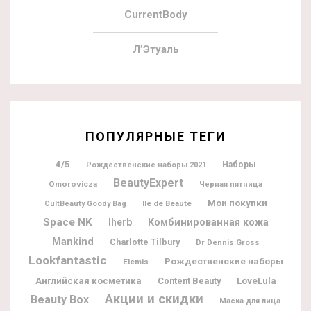
CurrentBody
Л’Этуаль
ПОПУЛЯРНЫЕ ТЕГИ
4/5
Наборы
Рождественские наборы 2021
BeautyExpert
Omorovicza
Черная пятница
Мои покупки
Ile de Beaute
CultBeauty Goody Bag
Space NK
Iherb
Комбинированная кожа
Mankind
Charlotte Tilbury
Dr Dennis Gross
Lookfantastic
Рождественские наборы
Elemis
Английская косметика
Content Beauty
LoveLula
Акции и скидки
Beauty Box
Маска для лица