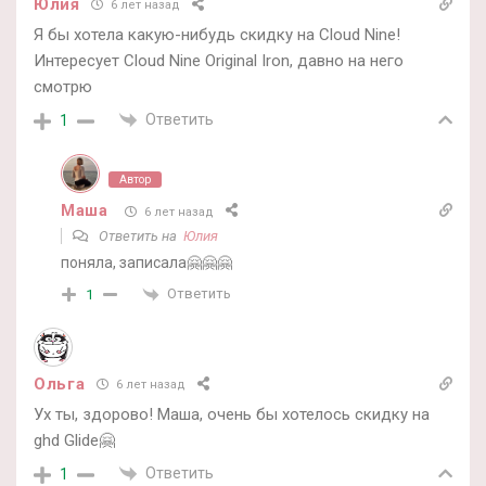
Юлия
6 лет назад
Я бы хотела какую-нибудь скидку на Cloud Nine!
Интересует Cloud Nine Original Iron, давно на него
смотрю
Ответить
1
Автор
Маша
6 лет назад
Ответить на
Юлия
поняла, записала🤗🤗🤗
Ответить
1
Ольга
6 лет назад
Ух ты, здорово! Маша, очень бы хотелось скидку на
ghd Glide🤗
Ответить
1