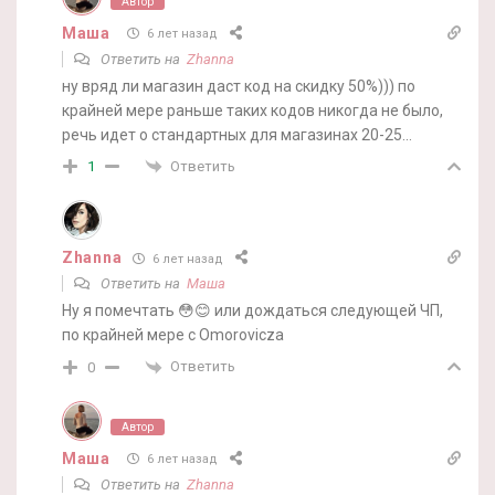
Автор
Маша
6 лет назад
Ответить на
Zhanna
ну вряд ли магазин даст код на скидку 50%))) по
крайней мере раньше таких кодов никогда не было,
речь идет о стандартных для магазинах 20-25…
Ответить
1
Zhanna
6 лет назад
Ответить на
Маша
Ну я помечтать 😳😊 или дождаться следующей ЧП,
по крайней мере с Omorovicza
Ответить
0
Автор
Маша
6 лет назад
Ответить на
Zhanna