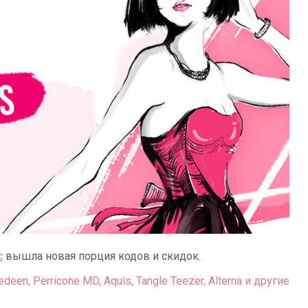
c
вышла новая порция кодов и скидок.
deen, Perricone MD, Aquis, Tangle Teezer, Alterna и другие