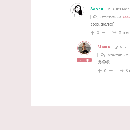
Seona
6 лет наза
Ответить на
Ма
эээх, жалко)
Ответ
0
Маша
6 лет 
Ответить н
Автор
😔😔😔
О
0