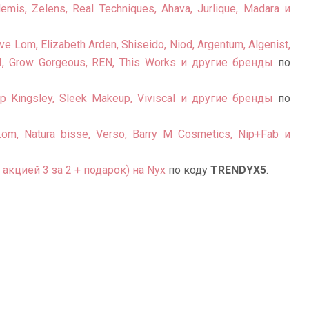
emis, Zelens, Real Techniques, Ahava, Jurlique, Madara и
ve Lom, Elizabeth Arden, Shiseido, Niod, Argentum, Algenist,
UAI, Grow Gorgeous, REN, This Works и другие бренды
по
lip Kingsley, Sleek Makeup, Viviscal и другие бренды
по
om, Natura bisse, Verso, Barry M Cosmetics, Nip+Fab и
акцией 3 за 2 + подарок) на Nyx
по коду
TRENDYX5
.