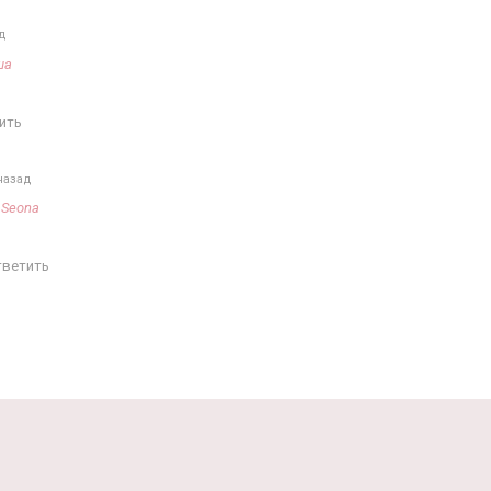
д
ша
ить
назад
а
Seona
тветить