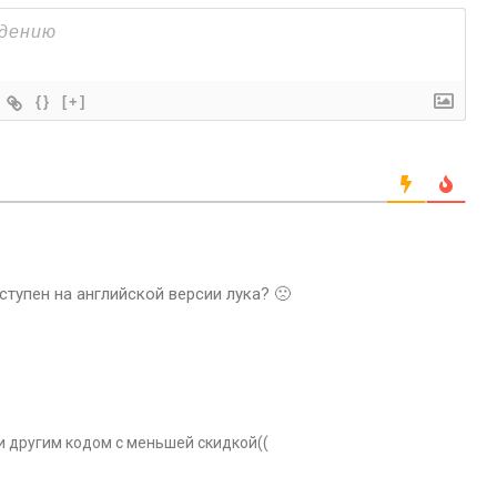
{}
[+]
ступен на английской версии лука? 🙁
ли другим кодом с меньшей скидкой((