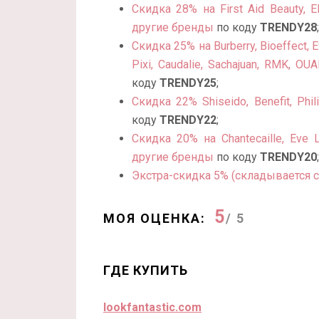
Скидка 28% на First Aid Beauty, El
другие бренды
по коду
TRENDY28
;
Скидка 25% на Burberry, Bioeffect, E
Pixi, Caudalie, Sachajuan, RMK, O
коду
TRENDY25
;
Скидка 22% Shiseido, Benefit, Phi
коду
TRENDY22
;
Скидка 20% на Chantecaille, Eve L
другие бренды
по коду
TRENDY20
;
Экстра-скидка 5% (складывается с 
5
МОЯ ОЦЕНКА:
/ 5
ГДЕ КУПИТЬ
lookfantastic.com