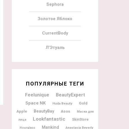
Sephora
Золотое Яблоко
CurrentBody
Л’Этуаль
ПОПУЛЯРНЫЕ ТЕГИ
Feelunique
BeautyExpert
Space NK
Gold
Huda Beauty
BeautyBay
Apple
Asos
Маска для
Lookfantastic
SkinStore
лица
Mankind
Hourglass
Anastasia Beverly