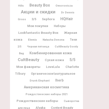
Beauty Box
Omorovicza
Hills
Акции и скидки
Dr Dennis
HQHair
3/5
Sephora
Gross
Мои покупки
Наборы
Lookfantastic Beauty Box
Жирная
кожа
Elemis
Natasha Denona
Тени
2/5
Черная пятница
CultBeauty Goody
Комбинированная кожа
Bag
CultBeauty
5/5
Сухая кожа
Мои фавориты
LoveLula
Charlotte
Tilbury
Органическое\натуральное
Iherb
Drunk Elephant
Американская косметика
Рождественские наборы 2021
Рождественские наборы
Сыворотка
Alyaka
Content Beauty
для лица