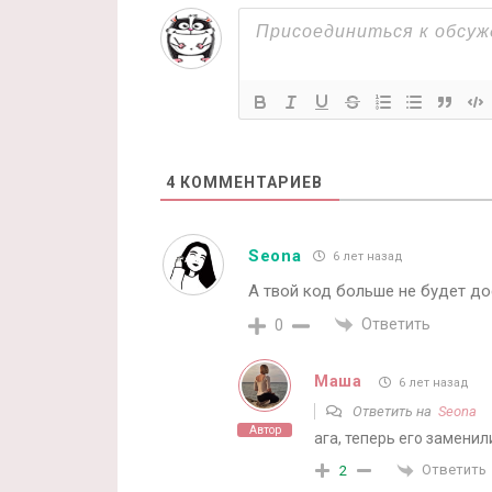
4
КОММЕНТАРИЕВ
Seona
6 лет назад
А твой код больше не будет до
Ответить
0
Маша
6 лет назад
Ответить на
Seona
Автор
ага, теперь его замени
Ответить
2