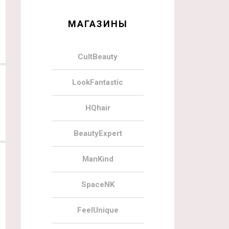
МАГАЗИНЫ
CultBeauty
LookFantastic
HQhair
BeautyExpert
ManKind
SpaceNK
FeelUnique