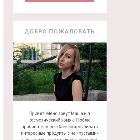
ДОБРО ПОЖАЛОВАТЬ
Привет! Меня зовут Маша и я
косметический хомяк! Люблю
пробовать новые баночки, выбирать
интересные продукты с не «пустыми»
составами, а также писать обо всем