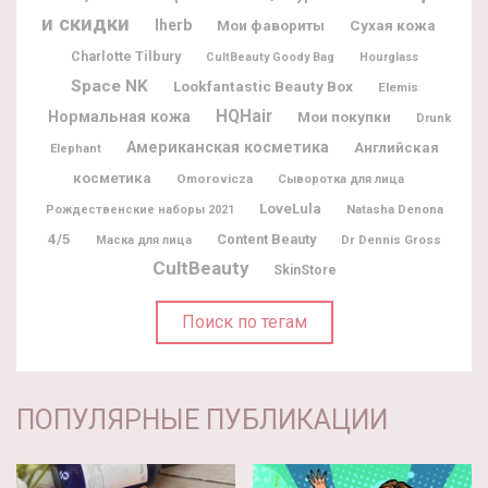
и скидки
Iherb
Мои фавориты
Сухая кожа
Charlotte Tilbury
CultBeauty Goody Bag
Hourglass
Space NK
Lookfantastic Beauty Box
Elemis
HQHair
Нормальная кожа
Мои покупки
Drunk
Американская косметика
Английская
Elephant
косметика
Omorovicza
Сыворотка для лица
LoveLula
Natasha Denona
Рождественские наборы 2021
4/5
Content Beauty
Dr Dennis Gross
Маска для лица
CultBeauty
SkinStore
Поиск по тегам
ПОПУЛЯРНЫЕ ПУБЛИКАЦИИ