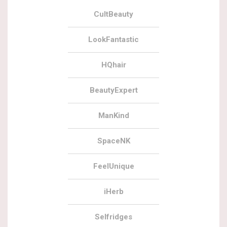
CultBeauty
LookFantastic
HQhair
BeautyExpert
ManKind
SpaceNK
FeelUnique
iHerb
Selfridges