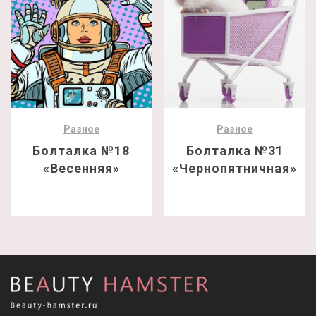
Разное
Разное
Болталка №18
Болталка №31
«Весенняя»
«Чернопятничная»