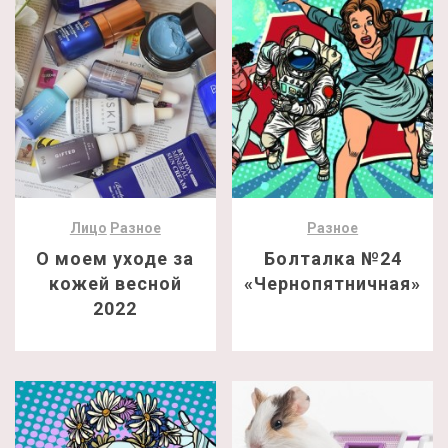
Лицо
Разное
Разное
О моем уходе за
Болталка №24
кожей весной
«Чернопятничная»
2022