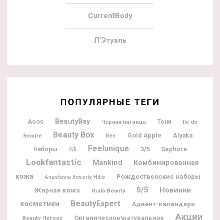
CurrentBody
Л’Этуаль
ПОПУЛЯРНЫЕ ТЕГИ
BeautyBay
Asos
Тени
Ile de
Черная пятница
Beauty Box
Gold Apple
Alyaka
Beaute
Ren
Feelunique
3/5
Sephora
Наборы
2/5
Lookfantastic
Mankind
Комбинированная
кожа
Рождественские наборы
Anastasia Beverly Hills
5/5
Новинки
Жирная кожа
Huda Beauty
BeautyExpert
косметики
Адвент-календари
Акции
Органическое\натуральное
Beauty Heroes