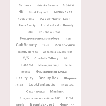
Space
Sephora
Natasha Denona
NK
Английская
Drunk Elephant
Адвент-календари
косметика
Lookfantastic Beauty
Huda Beauty
Box
Dr Dennis Gross
Рождественские наборы
Ren
CultBeauty
Мои покупки
Тени
Beauty Heroes
Anastasia Beverly Hills
5/5
Charlotte Tilbury
2/5
Наборы
Ile de
Маска для лица
Нормальная кожа
Beaute
Beauty Box
BeautyBay
Жирная
Lookfantastic
кожа
Hourglass
Mankind
Сухая кожа
Gold
Рождественские наборы 2021
BeautyExpert
Новинки
Apple