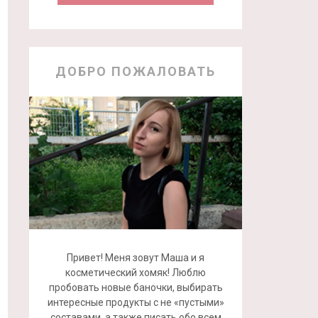
ДОБРО ПОЖАЛОВАТЬ
Привет! Меня зовут Маша и я
косметический хомяк! Люблю
пробовать новые баночки, выбирать
интересные продукты с не «пустыми»
составами, а также писать обо всем