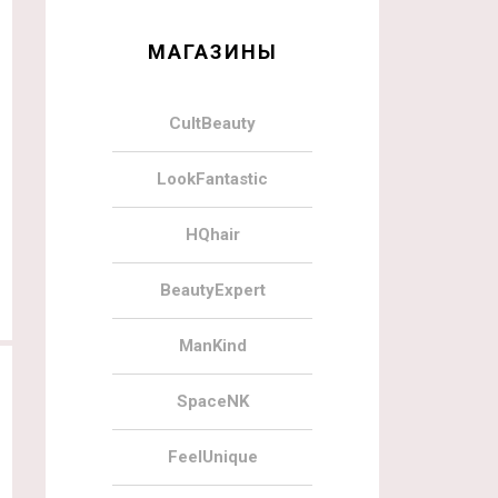
МАГАЗИНЫ
CultBeauty
LookFantastic
HQhair
BeautyExpert
ManKind
SpaceNK
FeelUnique