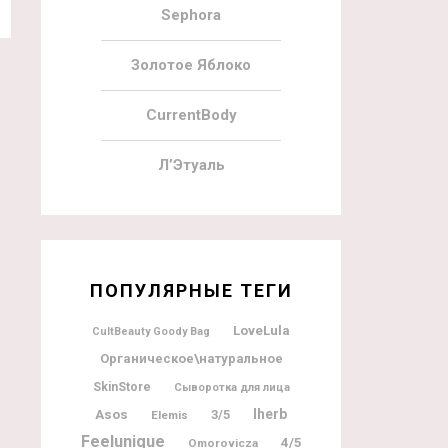
Sephora
Золотое Яблоко
CurrentBody
Л’Этуаль
ПОПУЛЯРНЫЕ ТЕГИ
LoveLula
CultBeauty Goody Bag
Органическое\натуральное
SkinStore
Сыворотка для лица
Iherb
Asos
3/5
Elemis
Feelunique
4/5
Omorovicza