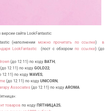
версии сайта LookFantastic:
tastic (наполнении
можно прочитать по ссылке
)
в
даря LookFantastic
(пост с обзором
по ссылке
)
(до
Brown
(до 12.11) по коду
BATH
;
(до 12.11) по коду
GOLD22
;
о 12.11) по коду
WAVES
;
ime
(до 12.11) по коду
UNICORN
;
rapy Associates
(до 12.11) по коду
AROMA
.
Пятница»:
нт товаров
по коду
ПЯТНИЦА25
;