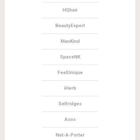
HQhair
BeautyExpert
ManKind
SpaceNK
FeelUnique
iHerb
Selfridges
Asos
Net-A-Porter