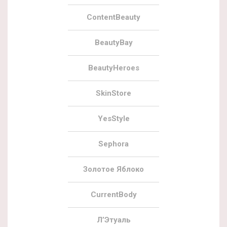
ContentBeauty
BeautyBay
BeautyHeroes
SkinStore
YesStyle
Sephora
Золотое Яблоко
CurrentBody
Л’Этуаль