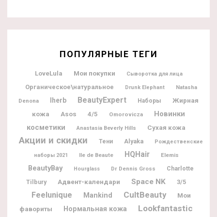
ПОПУЛЯРНЫЕ ТЕГИ
Мои покупки
LoveLula
Сыворотка для лица
Органическое\натуральное
Natasha
Drunk Elephant
BeautyExpert
Iherb
Жирная
Denona
Наборы
Новинки
кожа
Asos
4/5
Omorovicza
косметики
Сухая кожа
Anastasia Beverly Hills
Акции и скидки
Alyaka
Тени
Рождественские
HQHair
Ile de Beaute
Elemis
наборы 2021
BeautyBay
Charlotte
Dr Dennis Gross
Hourglass
Space NK
Адвент-календари
Tilbury
3/5
CultBeauty
Feelunique
Mankind
Мои
Lookfantastic
фавориты
Нормальная кожа