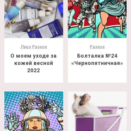
Лицо
Разное
Разное
О моем уходе за
Болталка №24
кожей весной
«Чернопятничная»
2022