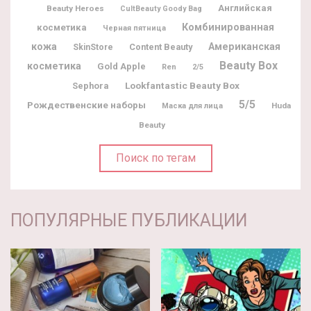
Английская
Beauty Heroes
CultBeauty Goody Bag
Комбинированная
косметика
Черная пятница
кожа
Американская
Content Beauty
SkinStore
Beauty Box
косметика
Gold Apple
Ren
2/5
Lookfantastic Beauty Box
Sephora
5/5
Рождественские наборы
Huda
Маска для лица
Beauty
Поиск по тегам
ПОПУЛЯРНЫЕ ПУБЛИКАЦИИ