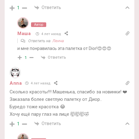
Ответить
1
Автор
Маша
4 лет назад
Ответить на
Ленча
и мне понравилась эта палетка от Dior!😍😍😍
Ответить
1
Anna
4 лет назад
Сколько красоты!!! Машенька, спасибо за новинки! ❤️
Заказала более светлую палетку от Диор..
Буредо тоже красотка 😂
Хочу ещё пару глаз на лице 🤯🤯🤯🤣
Ответить
1