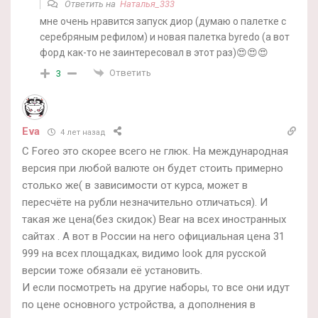
Ответить на
Наталья_333
мне очень нравится запуск диор (думаю о палетке с
серебряным рефилом) и новая палетка byredo (а вот
форд как-то не заинтересовал в этот раз)😍😍😍
Ответить
3
Eva
4 лет назад
C Foreo это скорее всего не глюк. На международная
версия при любой валюте он будет стоить примерно
столько же( в зависимости от курса, может в
пересчёте на рубли незначительно отличаться). И
такая же цена(без скидок) Bear на всех иностранных
сайтах . А вот в России на него официальная цена 31
999 на всех площадках, видимо look для русской
версии тоже обязали её установить.
И если посмотреть на другие наборы, то все они идут
по цене основного устройства, а дополнения в