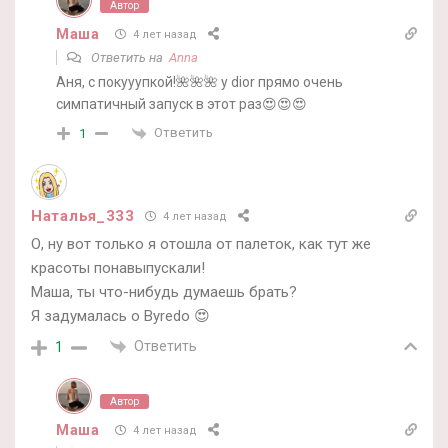
Автор
Маша
4 лет назад
Ответить на
Anna
Аня, с покууупкой!🌺🌺🌺 у dior прямо очень
симпатичный запуск в этот раз😍😍😍
Ответить
1
Наталья_333
4 лет назад
О, ну вот только я отошла от палеток, как тут же
красоты понавыпускали!
Маша, ты что-нибудь думаешь брать?
Я задумалась о Byredo 😍
Ответить
1
Автор
Маша
4 лет назад