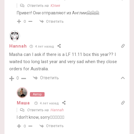
Ответить на
Юлия
Привет! Они отправляют из Англии🤗🤗🤗
Ответить
0
Hannah
4 лет назад
Masha can I ask if there is a LF 11.11 box this year?? I
waited too long last year and very sad when they close
orders for Australia.
Ответить
0
Автор
Маша
4 лет назад
Ответить на
Hannah
I don’t know, sorry🤷‍♀️🤷‍♀️🤷‍♀️
Ответить
0