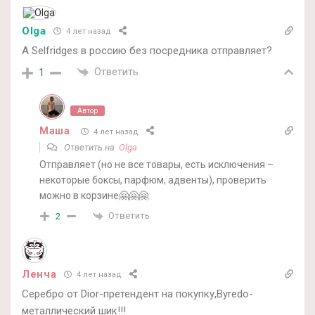
Olga
4 лет назад
А Selfridges в россию без посредника отправляет?
Ответить
1
Автор
Маша
4 лет назад
Ответить на
Olga
Отправляет (но не все товары, есть исключения –
некоторые боксы, парфюм, адвенты), проверить
можно в корзине🤗🤗🤗
Ответить
2
Ленча
4 лет назад
Серебро от Dior-претендент на покупку,Byredo-
металлический шик!!!