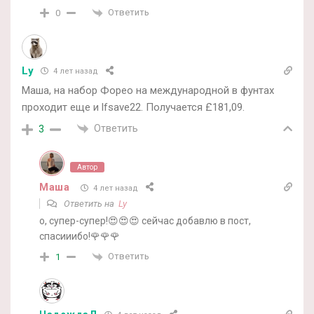
Ответить
0
Ly
4 лет назад
Маша, на набор Форео на международной в фунтах
проходит еще и lfsave22. Получается £181,09.
Ответить
3
Автор
Маша
4 лет назад
Ответить на
Ly
о, супер-супер!😍😍😍 сейчас добавлю в пост,
спасииибо!🌹🌹🌹
Ответить
1