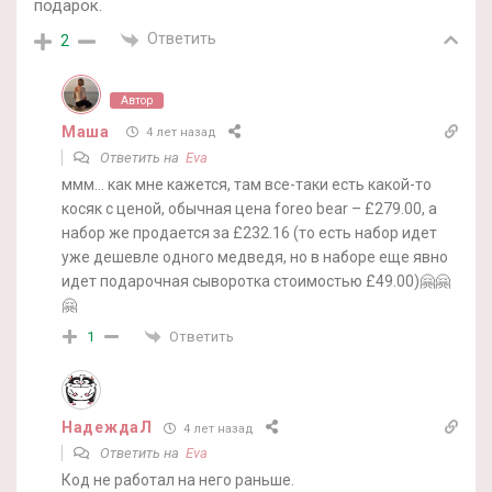
подарок.
Ответить
2
Автор
Маша
4 лет назад
Ответить на
Eva
ммм… как мне кажется, там все-таки есть какой-то
косяк с ценой, обычная цена foreo bear – £279.00, а
набор же продается за £232.16 (то есть набор идет
уже дешевле одного медведя, но в наборе еще явно
идет подарочная сыворотка стоимостью £49.00)🤗🤗
🤗
Ответить
1
НадеждаЛ
4 лет назад
Ответить на
Eva
Код не работал на него раньше.