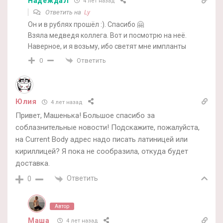
НадеждаЛ
4 лет назад
Ответить на
Ly
Он и в рублях прошёл :). Спасибо 🤗
Взяла медведя коллега. Вот и посмотрю на неё.
Наверное, и я возьму, ибо светят мне импланты
Ответить
0
Юлия
4 лет назад
Привет, Машенька! Большое спасибо за
соблазнительные новости! Подскажите, пожалуйста,
на Current Body адрес надо писать латиницей или
кириллицей? Я пока не сообразила, откуда будет
доставка.
Ответить
0
Автор
Маша
4 лет назад