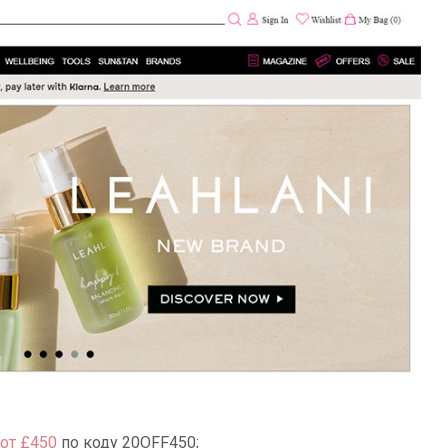
 от £450
по коду 20OFF450;