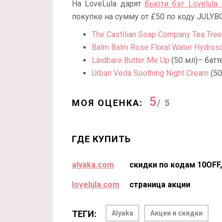
На LoveLula дарят
бьюти бэг Lovelula 
покупке на сумму от £50 по коду JULYBO
The Castilian Soap Company Tea Tree 
Balm Balm Rose Floral Water Hydros
Laidbare Butter Me Up
(50 мл)– батте
Urban Veda Soothing Night Cream
(50
5
МОЯ ОЦЕНКА:
/ 5
ГДЕ КУПИТЬ
alyaka.com
скидки по кодам 10OFF
lovelula.com
страница акции
ТЕГИ:
Alyaka
Акции и скидки