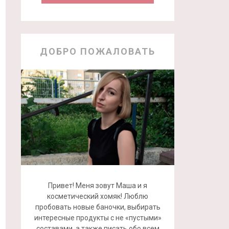
ДОБРО ПОЖАЛОВАТЬ
Привет! Меня зовут Маша и я
косметический хомяк! Люблю
пробовать новые баночки, выбирать
интересные продукты с не «пустыми»
составами, а также писать обо всем