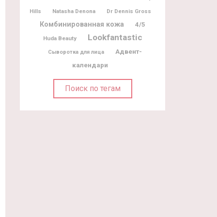
Natasha Denona
Dr Dennis Gross
Hills
Комбинированная кожа
4/5
Lookfantastic
Huda Beauty
Адвент-
Сыворотка для лица
календари
Поиск по тегам