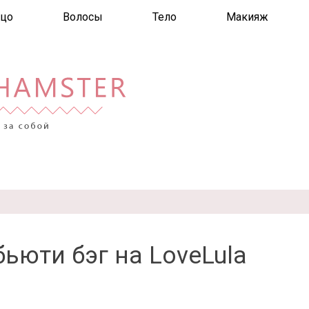
цо
Волосы
Тело
Макияж
бьюти бэг на LoveLula