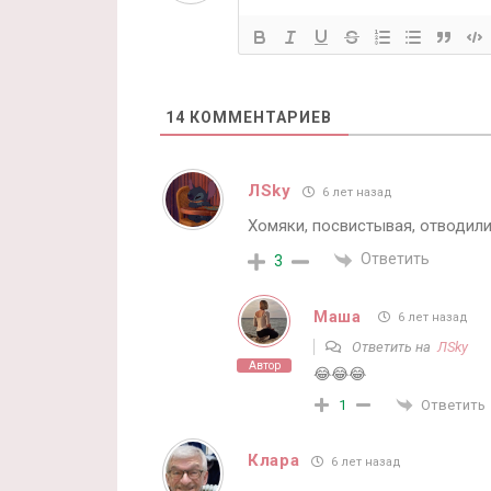
14
КОММЕНТАРИЕВ
ЛSky
6 лет назад
Хомяки, посвистывая, отводили
Ответить
3
Маша
6 лет назад
Ответить на
ЛSky
Автор
😂😂😂
Ответить
1
Клара
6 лет назад