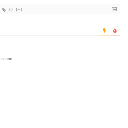
{}
[+]
 глаза.