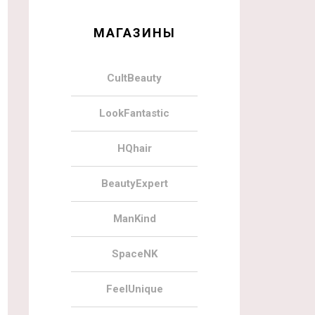
МАГАЗИНЫ
CultBeauty
LookFantastic
HQhair
BeautyExpert
ManKind
SpaceNK
FeelUnique