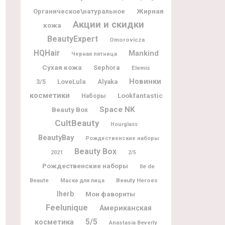
Жирная
Органическое\натуральное
Акции и скидки
кожа
BeautyExpert
Omorovicza
HQHair
Mankind
Черная пятница
Сухая кожа
Sephora
Elemis
Новинки
3/5
LoveLula
Alyaka
косметики
Lookfantastic
Наборы
Space NK
Beauty Box
CultBeauty
Hourglass
BeautyBay
Рождественские наборы
Beauty Box
2021
2/5
Рождественские наборы
Ile de
Beaute
Beauty Heroes
Маска для лица
Iherb
Мои фавориты
Feelunique
Американская
5/5
косметика
Anastasia Beverly