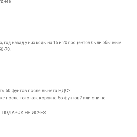
уднее
ю, год назад у них коды на 15 и 20 процентов были обычным
50-70…
ыть 50 фунтов после вычета НДС?
же после того как корзина 5о фунтов? или они не
.
НО ПОДАРОК НЕ ИСЧЕЗ…