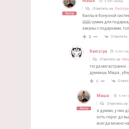
Маша
6 лет назад
Ответить на
Ramziya
Автор
баллы в бонусной систе
🤗🤗 сумма для подарка
заказы с подарками, тол
Ответить
2
Ramziya
6 лет на
Ответить на
Ма
тогда мегастранно…
думаешь Маша , убер
Ответ
0
Маша
6 лет 
Ответить н
Автор
я думаю, у них 
есть порог до вы
всегда можно на