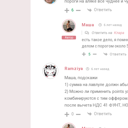
пороги на аляке все чуднее и ч
Ответить
6
Маша
6 лет назад
Ответить на
Клара
Автор
есть такое дело, я помн
делом с порогом около 
Ответить
5
Ramziya
6 лет назад
Маша, подскажи
1) сумма на лавлуле должн аб
2) Можно ли применить points у
комбинируются с тим оффером
после вычета НДС 41 ФУНТ, 
Ответить
0