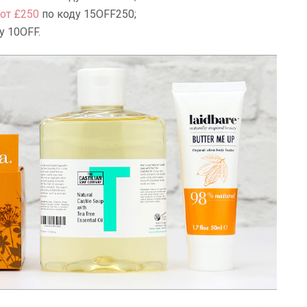
от £250
по коду 15OFF250;
у 10OFF.