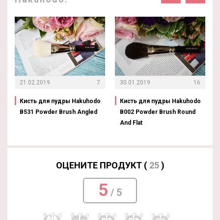
21.02.2019
7
30.01.2019
16
Кисть для пудры Hakuhodo
Кисть для пудры Hakuhodo
B531 Powder Brush Angled
B002 Powder Brush Round
And Flat
ОЦЕНИТЕ ПРОДУКТ (
25
)
5
/ 5