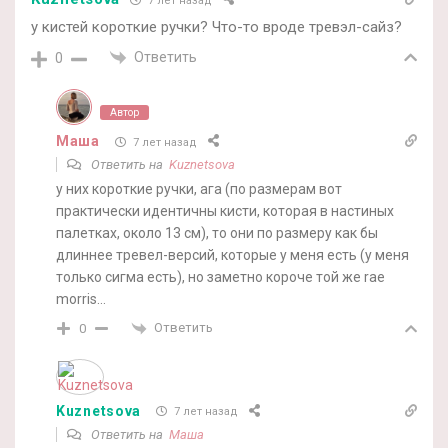
7 лет назад
у кистей короткие ручки? Что-то вроде тревэл-сайз?
Ответить
0
Автор
Маша
7 лет назад
Ответить на
Kuznetsova
у них короткие ручки, ага (по размерам вот
практически идентичны кисти, которая в настиных
палетках, около 13 см), то они по размеру как бы
длиннее тревел-версий, которые у меня есть (у меня
только сигма есть), но заметно короче той же rae
morris…
Ответить
0
Kuznetsova
7 лет назад
Ответить на
Маша