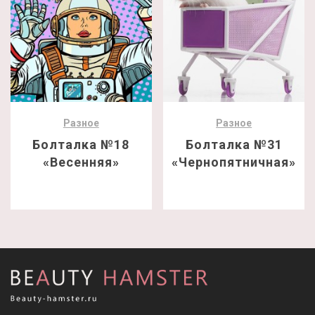
Разное
Разное
Болталка №18
Болталка №31
«Весенняя»
«Чернопятничная»