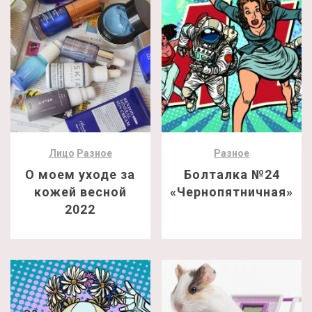
Лицо
Разное
Разное
О моем уходе за
Болталка №24
кожей весной
«Чернопятничная»
2022