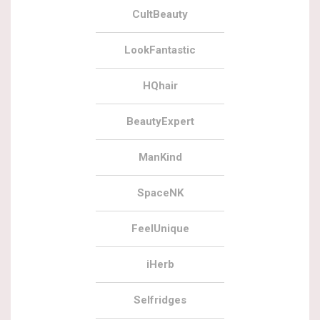
CultBeauty
LookFantastic
HQhair
BeautyExpert
ManKind
SpaceNK
FeelUnique
iHerb
Selfridges