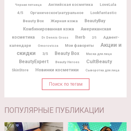
Английская косметика
LoveLula
Черная пятница
Lookfantastic
4/5
Органическое\натуральное
BeautyBay
Beauty Box
Жирная кожа
Комбинированная кожа
Американская
косметика
Iherb
Адвент-
Dr Dennis Gross
2/5
Акции и
календари
Мои фавориты
Omorovicza
скидки
Beauty Box
3/5
Маска для лица
CultBeauty
BeautyExpert
Beauty Heroes
Новинки косметики
SkinStore
Сыворотка для лица
Поиск по тегам
ПОПУЛЯРНЫЕ ПУБЛИКАЦИИ