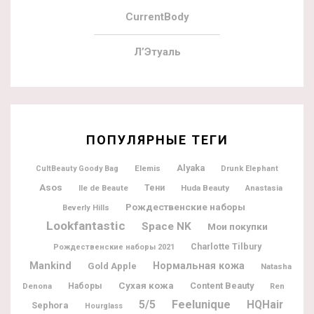
CurrentBody
Л’Этуаль
ПОПУЛЯРНЫЕ ТЕГИ
Alyaka
Elemis
CultBeauty Goody Bag
Drunk Elephant
Asos
Ile de Beaute
Тени
Huda Beauty
Anastasia
Рождественские наборы
Beverly Hills
Lookfantastic
Space NK
Мои покупки
Charlotte Tilbury
Рождественские наборы 2021
Mankind
Нормальная кожа
Gold Apple
Natasha
Сухая кожа
Content Beauty
Denona
Наборы
Ren
5/5
Feelunique
HQHair
Sephora
Hourglass