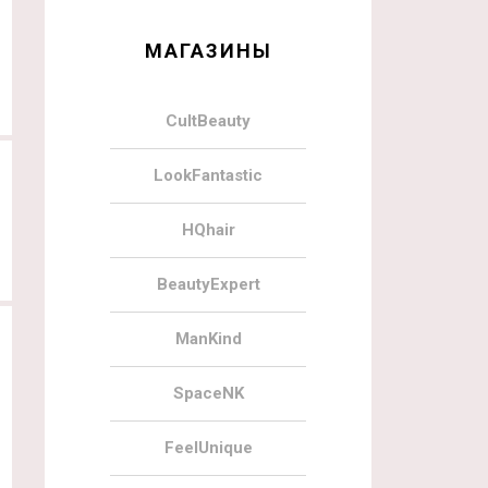
МАГАЗИНЫ
CultBeauty
LookFantastic
HQhair
BeautyExpert
ManKind
SpaceNK
FeelUnique