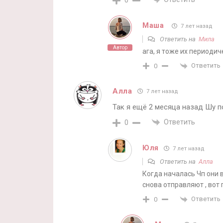
0
Маша
7 лет назад
Ответить на
Мила
Автор
ага, я тоже их периоди
Ответить
0
Алла
7 лет назад
Так я ещё 2 месяца назад Шу 
Ответить
0
Юля
7 лет назад
Ответить на
Алла
Когда началась Чп они 
снова отправляют , вот
Ответить
0