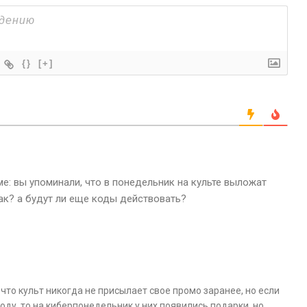
{}
[+]
ме: вы упоминали, что в понедельник на культе выложат
так? а будут ли еще коды действовать?
 что культ никогда не присылает свое промо заранее, но если
оду, то на киберпонедельник у них появились подарки, но