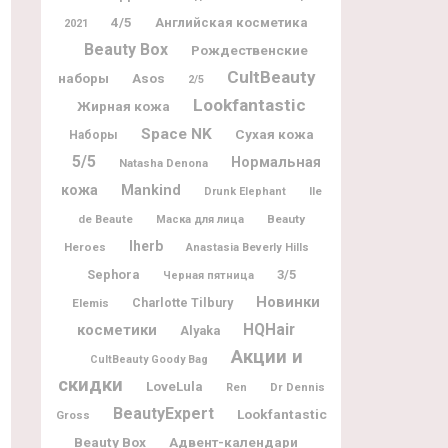
4/5
Английская косметика
2021
Beauty Box
Рождественские
CultBeauty
наборы
Asos
2/5
Lookfantastic
Жирная кожа
Space NK
Сухая кожа
Наборы
5/5
Нормальная
Natasha Denona
кожа
Mankind
Ile
Drunk Elephant
de Beaute
Beauty
Маска для лица
Iherb
Heroes
Anastasia Beverly Hills
Sephora
3/5
Черная пятница
Новинки
Charlotte Tilbury
Elemis
косметики
HQHair
Alyaka
Акции и
CultBeauty Goody Bag
скидки
LoveLula
Dr Dennis
Ren
BeautyExpert
Lookfantastic
Gross
Beauty Box
Адвент-календари