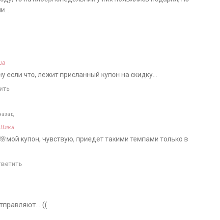
ли…
ша
 ну если что, лежит присланный купон на скидку…
ить
назад
а
Вика
🌸мой купон, чувствую, приедет такими темпами только в
тветить
отправляют… ((