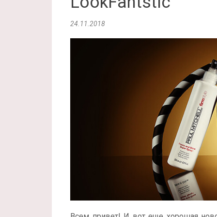
LookFantstic
24.11.2018
Всем привет! И вот еще хорошая нов