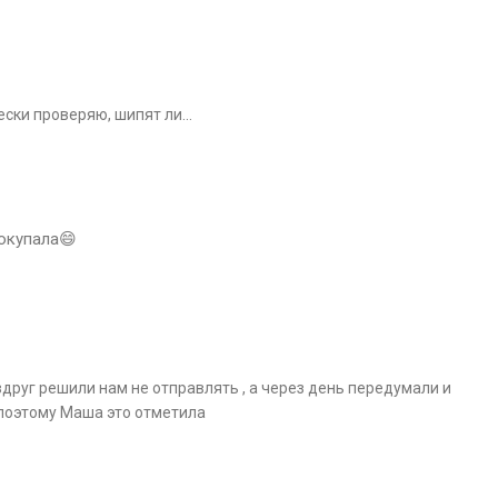
чески проверяю, шипят ли…
покупала😄
вдруг решили нам не отправлять , а через день передумали и
 поэтому Маша это отметила