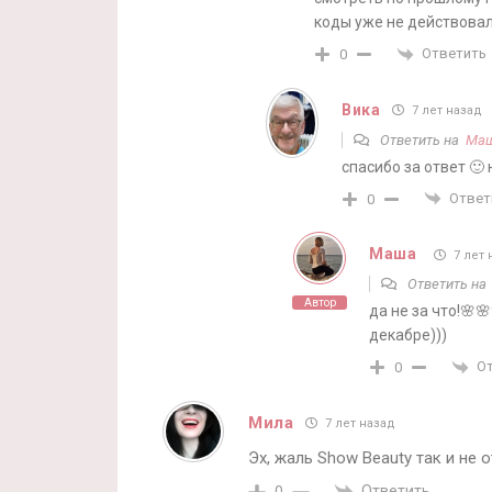
коды уже не действова
Ответить
0
Вика
7 лет назад
Ответить на
Ма
спасибо за ответ 🙂
Ответ
0
Маша
7 лет 
Ответить н
Автор
да не за что!🌸
декабре)))
О
0
Мила
7 лет назад
Эх, жаль Show Beauty так и не 
Ответить