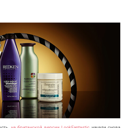
ость,
на британской версии LookFantastic
начали снова