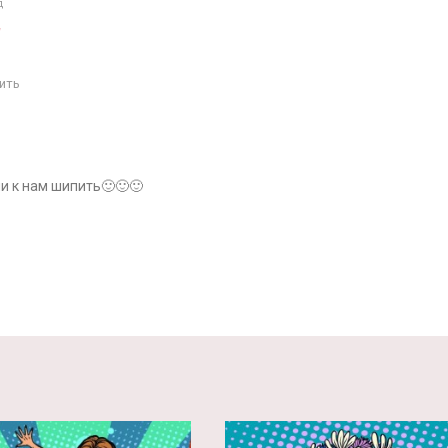
д
я
ить
ли к нам шипить🙂🙂🙂