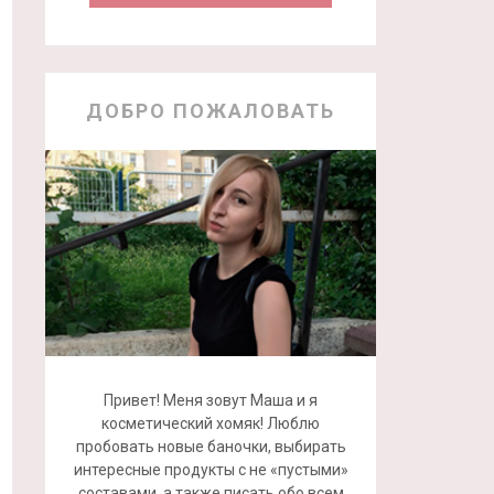
ДОБРО ПОЖАЛОВАТЬ
Привет! Меня зовут Маша и я
косметический хомяк! Люблю
пробовать новые баночки, выбирать
интересные продукты с не «пустыми»
составами, а также писать обо всем