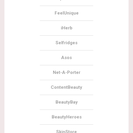
FeelUnique
iHerb
Selfridges
Asos
Net-A-Porter
ContentBeauty
BeautyBay
BeautyHeroes
SkinStore