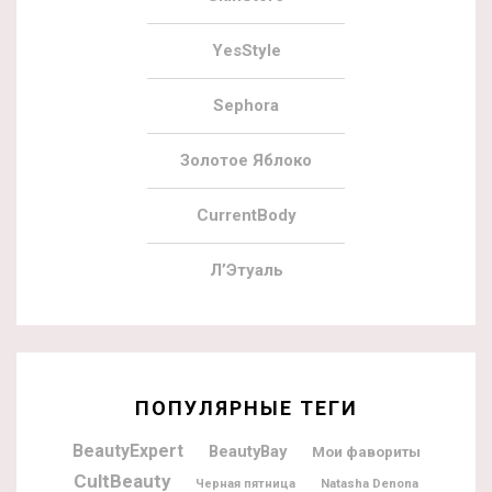
YesStyle
Sephora
Золотое Яблоко
CurrentBody
Л’Этуаль
ПОПУЛЯРНЫЕ ТЕГИ
BeautyExpert
BeautyBay
Мои фавориты
CultBeauty
Natasha Denona
Черная пятница