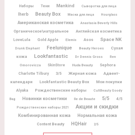
Mankind
Наборы
Тени
Сыворотка для лица
Beauty Box
Iherb
Маска для лица
Hourglass
Американская косметика
Anastasia Beverly Hills
Органическое\натуральное
Английская косметика
Space NK
LoveLula
Gold Apple
Asos
Elemis
Feelunique
Сухая
Beauty Heroes
Drunk Elephant
Lookfantastic
кожа
Dr Dennis Gross
Ren
Sephora
Omorovicza
SkinStore
Huda Beauty
Жирная кожа
Адвент-
Charlotte Tilbury
3/5
календари
Lookfantastic Beauty Box
Мои покупки
Рождественские наборы
Alyaka
CultBeauty Goody
5/5
Новинки косметики
4/5
Ile de Beaute
Bag
Акции и скидки
Рождественские наборы 2021
Комбинированная кожа
Нормальная кожа
HQHair
Content Beauty
2/5