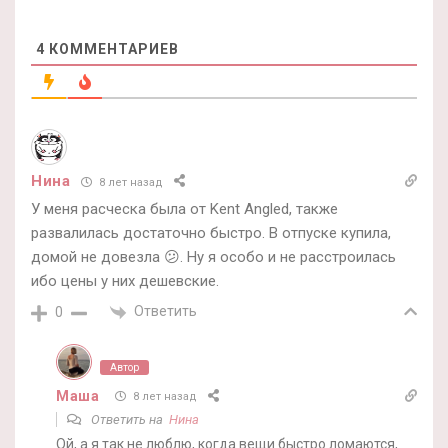
4
КОММЕНТАРИЕВ
Нина
8 лет назад
У меня расческа была от Kent Angled, также
развалилась достаточно быстро. В отпуске купила,
домой не довезла 😕. Ну я особо и не расстроилась
ибо цены у них дешевские.
Ответить
0
Автор
Маша
8 лет назад
Ответить на
Нина
Ой, а я так не люблю, когда вещи быстро ломаются,