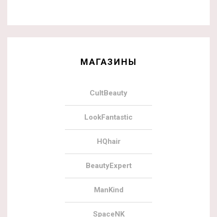
МАГАЗИНЫ
CultBeauty
LookFantastic
HQhair
BeautyExpert
ManKind
SpaceNK