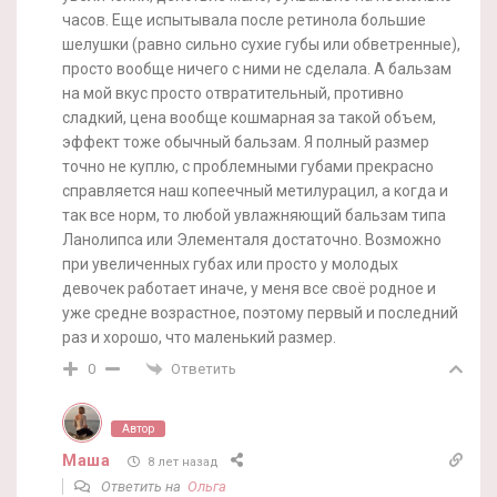
часов. Еще испытывала после ретинола большие
шелушки (равно сильно сухие губы или обветренные),
просто вообще ничего с ними не сделала. А бальзам
на мой вкус просто отвратительный, противно
сладкий, цена вообще кошмарная за такой объем,
эффект тоже обычный бальзам. Я полный размер
точно не куплю, с проблемными губами прекрасно
справляется наш копеечный метилурацил, а когда и
так все норм, то любой увлажняющий бальзам типа
Ланолипса или Элементаля достаточно. Возможно
при увеличенных губах или просто у молодых
девочек работает иначе, у меня все своё родное и
уже средне возрастное, поэтому первый и последний
раз и хорошо, что маленький размер.
Ответить
0
Автор
Маша
8 лет назад
Ответить на
Ольга