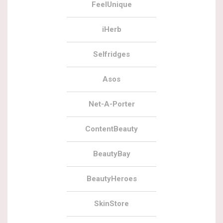
FeelUnique
iHerb
Selfridges
Asos
Net-A-Porter
ContentBeauty
BeautyBay
BeautyHeroes
SkinStore