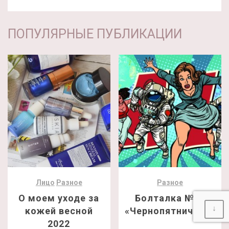
ПОПУЛЯРНЫЕ ПУБЛИКАЦИИ
Лицо
Разное
Разное
О моем уходе за
Болталка №24
↓
кожей весной
«Чернопятничная»
2022