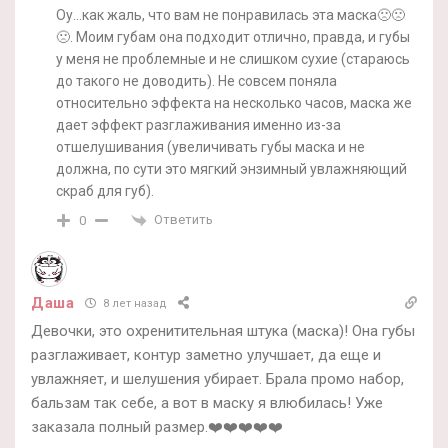
Оу…как жаль, что вам не понравилась эта маска🙁🙁
🙁. Моим губам она подходит отлично, правда, и губы
у меня не проблемные и не слишком сухие (стараюсь
до такого не доводить). Не совсем поняла
относительно эффекта на несколько часов, маска же
дает эффект разглаживания именно из-за
отшелушивания (увеличивать губы маска и не
должна, по сути это мягкий энзимный увлажняющий
скраб для губ).
Ответить
0
Даша
8 лет назад
Девочки, это охренитительная штука (маска)! Она губы
разглаживает, контур заметно улучшает, да еще и
увлажняет, и шелушения убирает. Брала промо набор,
бальзам так себе, а вот в маску я влюбилась! Уже
заказала полный размер.❤️❤️❤️❤️❤️