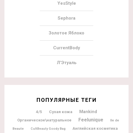
YesStyle
Sephora
Золотое Яблоко
CurrentBody
Л’Этуаль
ПОПУЛЯРНЫЕ ТЕГИ
Mankind
4/5
Сухая кожа
Feelunique
Органическое\натуральное
Ile de
Английская косметика
Beaute
CultBeauty Goody Bag