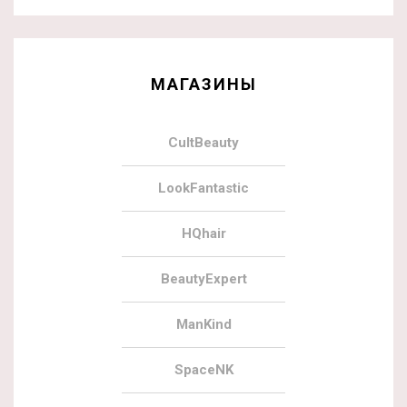
МАГАЗИНЫ
CultBeauty
LookFantastic
HQhair
BeautyExpert
ManKind
SpaceNK