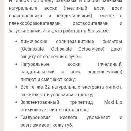
И теперь по поводу бальзама. В основе бальзама
натуральные воски (пчелиный воск, воск
подсолнечника и канделильский) вместе с
пленкообразователями, растворителями и
загустителями. Итак, что работает в бальзаме:
Химические солнцезащитные фильтры
(Octinoxate, Octisalate Octocrylene) дают
защиту от солнечных лучей;
Натуральные воски (пчелиный,
канделильский и воск подсолнечника)
питают и смягчают кожу;
Все те же 22 натуральных экстракта питают,
заживляют и успокаивают кожу;
Запатентованный трипептид Maxi-Lip
стимулирует синтез коллагена;
Гиалуроновая кислота увлажняет и
разглаживает кожу губ.