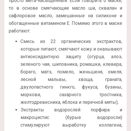
просто мега-насыщенный. Если говорить о маске,
то в основе смягчающие масло ши, сквалан и
сафлоровое масло, замешанные на силиконе и
обогащенные витамином Е. Помимо этого в маске
работают:
Смесь из 22 органических экстрактов,
которые питают, смягчают кожу и оказывают
антиоксидантную защиту (огурца, алоэ,
зеленого чая, шиповника, ромашки, клевера,
бораго, матэ, помело, женьшеня, хмеля,
лесной мальвы, хвоща, граната,
двулопастного гинкго, фукуса, бузины,
моркови, сахарного тростника,
желтодревесника, яблока и перечной мяты);
Экстракты водорослей порфира и
макроцистис (бурые водоросли)
стимулируют выработку коллагена,