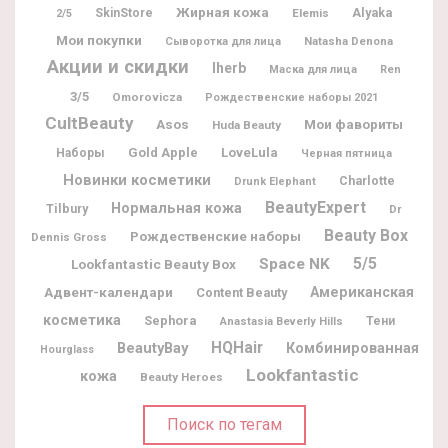
Жирная кожа
Alyaka
SkinStore
Elemis
2/5
Мои покупки
Natasha Denona
Сыворотка для лица
Акции и скидки
Iherb
Маска для лица
Ren
3/5
Omorovicza
Рождественские наборы 2021
CultBeauty
Мои фавориты
Asos
Huda Beauty
Gold Apple
LoveLula
Наборы
Черная пятница
Новинки косметики
Charlotte
Drunk Elephant
BeautyExpert
Нормальная кожа
Tilbury
Dr
Beauty Box
Рождественские наборы
Dennis Gross
5/5
Space NK
Lookfantastic Beauty Box
Адвент-календари
Американская
Content Beauty
косметика
Sephora
Тени
Anastasia Beverly Hills
BeautyBay
HQHair
Комбинированная
Hourglass
Lookfantastic
кожа
Beauty Heroes
Поиск по тегам