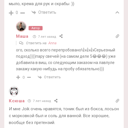
мыло, крема для рук и скрабы :))
Ответить
0
Автор
Маша
7 лет назад
Ответить на
Anna
ого, сколько всего перепробовано!👍👍👍Серьезный
подход))))пару свечей (на самом деле 5😂😂😂) уже
добавила в виш, со следующим заказом на лавлуле
закажу какую-нибудь на пробу обязательно)))
Ответить
0
Ксюша
7 лет назад
И мне Joik очень нравятся, тоник был из бокса, лосьон
с морковкой был и соль для ванной. Все хорошее,
вообще без претензий.