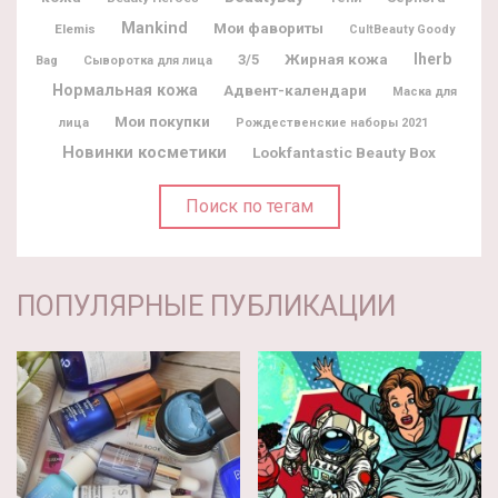
Mankind
Мои фавориты
Elemis
CultBeauty Goody
Жирная кожа
Iherb
3/5
Bag
Сыворотка для лица
Нормальная кожа
Адвент-календари
Маска для
Мои покупки
лица
Рождественские наборы 2021
Новинки косметики
Lookfantastic Beauty Box
Поиск по тегам
ПОПУЛЯРНЫЕ ПУБЛИКАЦИИ