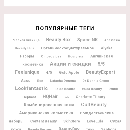
ПОПУЛЯРНЫЕ ТЕГИ
Beauty Box
Space NK
Черная пятница
Anastasia
Органическое\натуральное
Alyaka
Beverly Hills
Английская
Наборы
Omorovicza
Hourglass
Акции и скидки
5/5
косметика
Feelunique
BeautyExpert
4/5
Gold Apple
Asos
Natasha Denona
Dr Dennis Gross
Ren
Lookfantastic
Ile de Beaute
Huda Beauty
Drunk
HQHair
Charlotte Tilbury
Elephant
2/5
CultBeauty
Комбинированная кожа
Американская косметика
Рождественские
наборы
Content Beauty
LoveLula
Сухая
SkinStore
BeautyBay
кожа
Sephora
Beauty Heroes
Тени