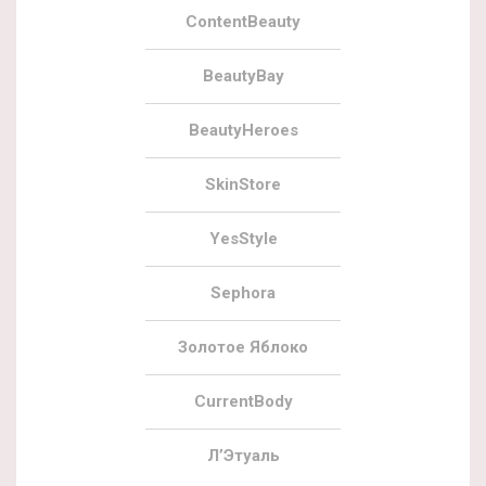
ContentBeauty
BeautyBay
BeautyHeroes
SkinStore
YesStyle
Sephora
Золотое Яблоко
CurrentBody
Л’Этуаль