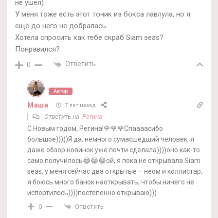
не ушёл)
У меня тоже есть этот тоник из бокса лавлула, но я
ещё до него не добралась.
Хотела спросить как тебе скраб Siam seas?
Понравился?
Ответить
0
Автор
Маша
7 лет назад
Ответить на
Регина
С Новым годом, Регина!🌹🌹🌹Спаааасибо
большое)))))Я да, немного сумасшедший человек, я
даже обзор новинок уже почти сделала))))оно как-то
само получилось😂😂😂ой, я пока не открывала Siam
seas, у меня сейчас два открытые – неом и коллистар,
я боюсь много банок наоткрывать, чтобы ничего не
испортилось))))постепенно открываю)))
Ответить
0