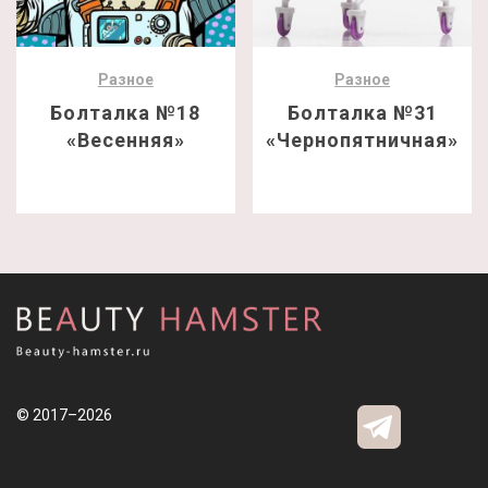
Разное
Разное
Болталка №18
Болталка №31
«Весенняя»
«Чернопятничная»
© 2017–2026