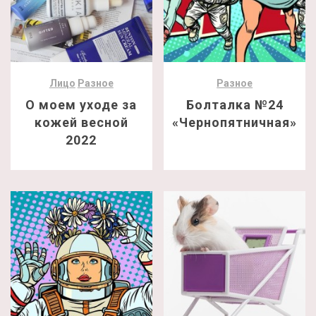
Лицо
Разное
Разное
О моем уходе за
Болталка №24
кожей весной
«Чернопятничная»
2022