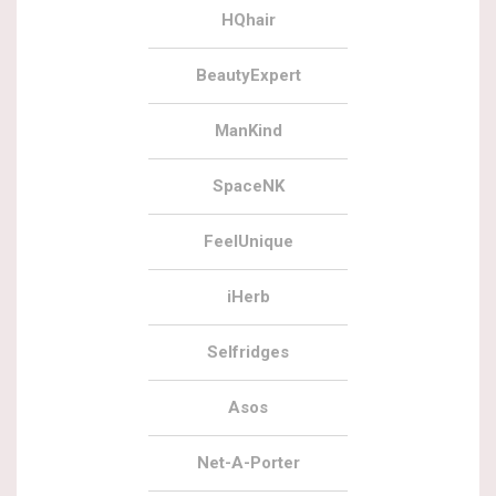
HQhair
BeautyExpert
ManKind
SpaceNK
FeelUnique
iHerb
Selfridges
Asos
Net-A-Porter