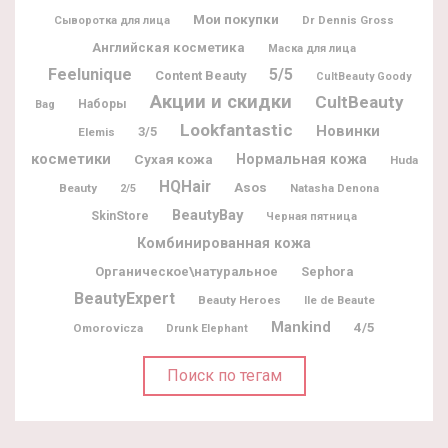
Мои покупки
Dr Dennis Gross
Сыворотка для лица
Английская косметика
Маска для лица
Feelunique
5/5
Content Beauty
CultBeauty Goody
Акции и скидки
CultBeauty
Наборы
Bag
Lookfantastic
Новинки
3/5
Elemis
косметики
Нормальная кожа
Сухая кожа
Huda
HQHair
Asos
Beauty
Natasha Denona
2/5
BeautyBay
SkinStore
Черная пятница
Комбинированная кожа
Органическое\натуральное
Sephora
BeautyExpert
Beauty Heroes
Ile de Beaute
Mankind
4/5
Omorovicza
Drunk Elephant
Поиск по тегам