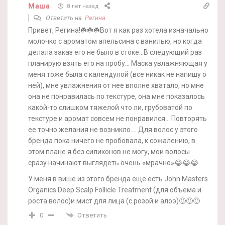
Маша
8 лет назад
Ответить на
Регина
Привет, Регина!☘️☘️☘️Вот я как раз хотела изначально
молочко с ароматом апельсина с ванилью, но когда
делала заказ его не было в стоке…В следующий раз
планирую взять его на пробу… Маска увлажняющая у
меня тоже была с календулой (все никак не напишу о
ней), мне увлажнения от нее вполне хватало, но мне
она не понравилась по текстуре, она мне показалось
какой-то слишком тяжелой что ли, грубоватой по
текстуре и аромат совсем не понравился… Повторять
ее точно желания не возникло…. Для волос у этого
бренда пока ничего не пробовала, к сожалению, в
этом плане я без силиконов не могу, мои волосы
сразу начинают выглядеть очень «мрачно»😂😂😂
У меня в више из этого бренда еще есть John Masters
Organics Deep Scalp Follicle Treatment (для объема и
роста волос)и мист для лица (с розой и алоэ)🙂🙂🙂
Ответить
0