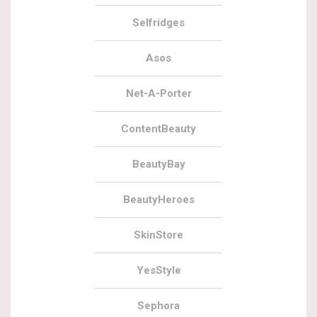
Selfridges
Asos
Net-A-Porter
ContentBeauty
BeautyBay
BeautyHeroes
SkinStore
YesStyle
Sephora