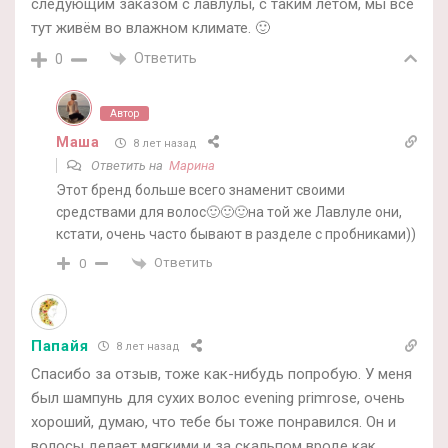
следующим заказом с лавлулы, с таким летом, мы все
тут живём во влажном климате. 🙂
Ответить
0
Автор
Маша
8 лет назад
Ответить на
Марина
Этот бренд больше всего знаменит своими
средствами для волос🙂🙂🙂на той же Лавлуле они,
кстати, очень часто бывают в разделе с пробниками))
Ответить
0
Папайя
8 лет назад
Спасибо за отзыв, тоже как-нибудь попробую. У меня
был шампунь для сухих волос evening primrose, очень
хороший, думаю, что тебе бы тоже понравился. Он и
волосы делает мягкими и за скальпом вроде как