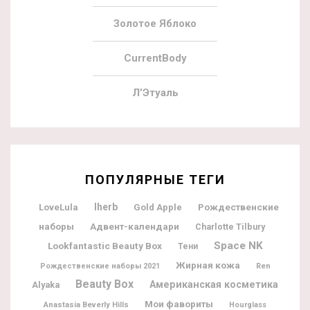
Золотое Яблоко
CurrentBody
Л’Этуаль
ПОПУЛЯРНЫЕ ТЕГИ
Iherb
Рождественские
LoveLula
Gold Apple
наборы
Адвент-календари
Charlotte Tilbury
Space NK
Lookfantastic Beauty Box
Тени
Жирная кожа
Рождественские наборы 2021
Ren
Beauty Box
Американская косметика
Alyaka
Мои фавориты
Anastasia Beverly Hills
Hourglass