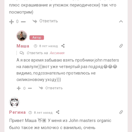
плюс окрашивание и утюжок периодически) так что
посмотрим)
Ответить
0
Автор
Маша
8 лет назад
Ответить на
Аксиния
А я все время забываю взять пробники john masters
на лавлуле)))вот уже четвертый раз подряд😂😂😂
видимо, подсознательно противлюсь не
силиконовому уходу)))
Ответить
0
Регина
8 лет назад
Привет Маша 👋🏽 У меня из John masters organic
было такое же молочко с ванилью, очень