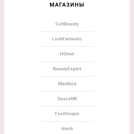
МАГАЗИНЫ
CultBeauty
LookFantastic
HQhair
BeautyExpert
ManKind
SpaceNK
FeelUnique
iHerb