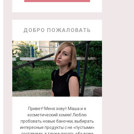
ДОБРО ПОЖАЛОВАТЬ
Привет! Меня зовут Маша и я
косметический хомяк! Люблю
пробовать новые баночки, выбирать
интересные продукты с не «пустыми»
составами, а также писать обо всем