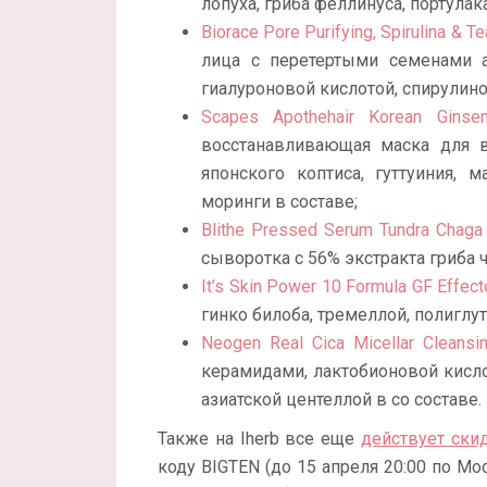
лопуха, гриба феллинуса, портулак
Biorace Pore Purifying, Spirulina & T
лица с перетертыми семенами а
гиалуроновой кислотой, спирулино
Scapes Apothehair Korean Ginse
восстанавливающая маска для в
японского коптиса, гуттуиния,
моринги в составе;
Blithe Pressed Serum Tundra Chaga
сыворотка с 56% экстракта гриба ч
It’s Skin Power 10 Formula GF Effect
гинко билоба, тремеллой, полиглу
Neogen Real Cica Micellar Cleans
керамидами, лактобионовой кисло
азиатской центеллой в со составе.
Также на Iherb все еще
действует ски
коду BIGTEN (до 15 апреля 20:00 по Мо