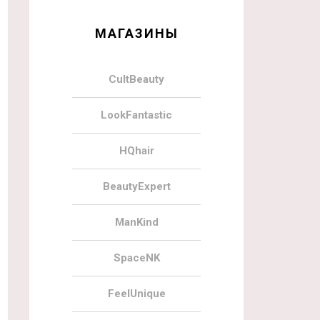
МАГАЗИНЫ
CultBeauty
LookFantastic
HQhair
BeautyExpert
ManKind
SpaceNK
FeelUnique