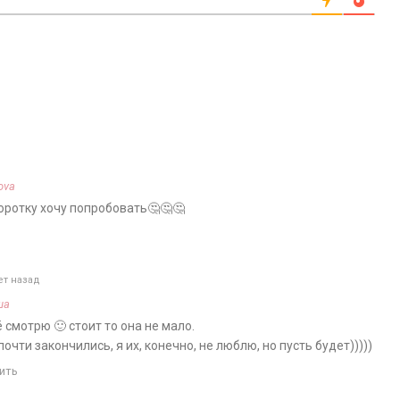
ova
оротку хочу попробовать🤔🤔🤔
ет назад
ша
ё смотрю 🙂 стоит то она не мало.
очти закончились, я их, конечно, не люблю, но пусть будет)))))
ить