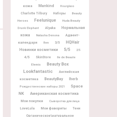
кожа
Mankind
Hourglass
Charlotte Tilbury
Наборы
Beauty
Feelunique
Heroes
Huda Beauty
Нормальная
Alyaka
Drunk Elephant
кожа
Адвент-
Natasha Denona
HQHair
календари
3/5
Ren
5/5
Новинки косметики
2/5
4/5
SkinStore
Ile de Beaute
Beauty Box
Elemis
Lookfantastic
Английская
BeautyBay
Iherb
косметика
Space
Рождественские наборы 2021
NK
Американская косметика
Мои покупки
Сыворотка для лица
Мои фавориты
LoveLula
Тени
Органическое\натуральное