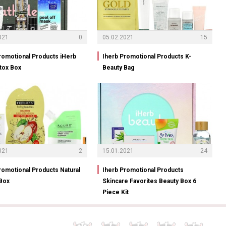
021
0
05.02.2021
15
romotional Products iHerb
Iherb Promotional Products K-
tox Box
Beauty Bag
021
2
15.01.2021
24
romotional Products Natural
Iherb Promotional Products
Box
Skincare Favorites Beauty Box 6
Piece Kit