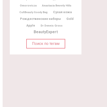
Omorovicza
Anastasia Beverly Hills
Сухая кожа
CultBeauty Goody Bag
Рождественские наборы
Gold
Apple
Dr Dennis Gross
BeautyExpert
Поиск по тегам