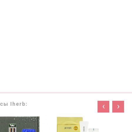
сы Iherb:
‹
›