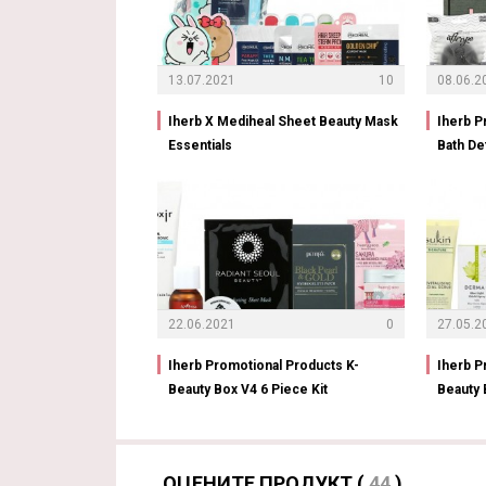
13.07.2021
10
08.06.2
Iherb X Mediheal Sheet Beauty Mask
Iherb P
Essentials
Bath De
22.06.2021
0
27.05.2
Iherb Promotional Products K-
Iherb P
Beauty Box V4 6 Piece Kit
Beauty 
ОЦЕНИТЕ ПРОДУКТ (
44
)