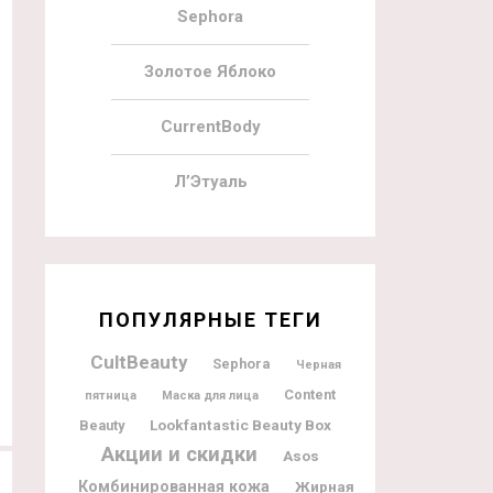
Sephora
Золотое Яблоко
24.12.2020
2
14.12.2020
Iherb Promotional Products
Iherb Promotional Products Mask
CurrentBody
Relaxation Box 6 Piece Set
Favorites Beauty Bag 9 Piece Kit
Л’Этуаль
ПОПУЛЯРНЫЕ ТЕГИ
15.12.2020
12
17.07.2020
CultBeauty
Sephora
Черная
Iherb Promotional Products Bath
Iherb Promotional Products iHerb
Content
Essentials Beauty Bag 8 Piece Kit
Beauty Bag
пятница
Маска для лица
Lookfantastic Beauty Box
Beauty
Акции и скидки
Asos
Комбинированная кожа
Жирная