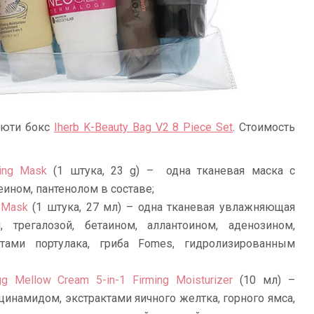
ьюти бокс
Iherb K-Beauty Bag V2 8 Piece Set
. Стоимость
ing Mask
(1 штука, 23 g) – одна тканевая маска с
ином, пантенолом в составе;
g Mask
(1 штука, 27 мл) – одна тканевая увлажняющая
 трегалозой, бетаином, аллантоином, аденозином,
ктами портулака, гриба Fomes, гидролизированным
gg Mellow Cream 5-in-1 Firming Moisturizer
(10 мл) –
инамидом, экстрактами яичного желтка, горного ямса,