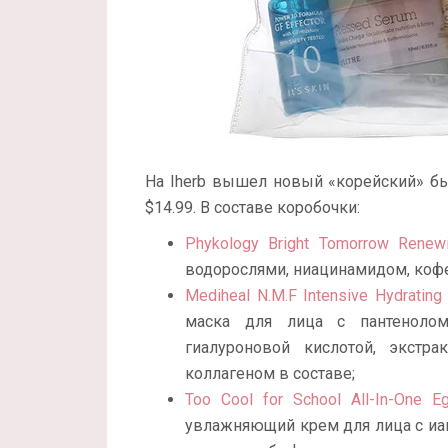
На Iherb вышел новый «корейский» б
$14.99. В составе коробочки:
Phykology Bright Tomorrow Renew
водорослями, ниацинамидом, кофе
Mediheal N.M.F Intensive Hydratin
маска для лица с пантенолом,
гиалуроновой кислотой, экстра
коллагеном в составе;
Too Cool for School All-In-One E
увлажняющий крем для лица с иац