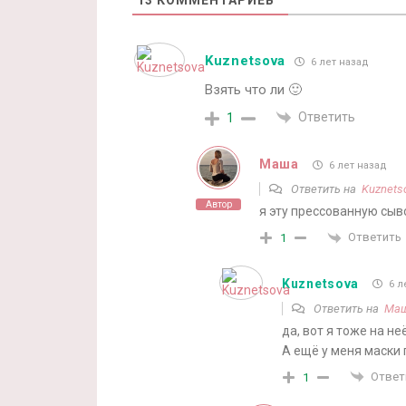
13
КОММЕНТАРИЕВ
Kuznetsova
6 лет назад
Взять что ли 🙂
Ответить
1
Маша
6 лет назад
Ответить на
Kuznets
Автор
я эту прессованную сыв
Ответить
1
Kuznetsova
6 л
Ответить на
Ма
да, вот я тоже на не
А ещё у меня маски п
Ответ
1