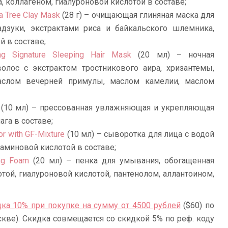
а, коллагеном, гиалуроновой кислотой в составе;
ea Tree Clay Mask
(28 г) – очищающая глиняная маска для
дзуки, экстрактами риса и байкальского шлемника,
й в составе;
ng Signature Sleeping Hair Mask
(20 мл) – ночная
олос с экстрактом тростникового аира, хризантемы,
 маслом вечерней примулы, маслом камелии, маслом
(10 мл) – прессованная увлажняющая и укрепляющая
ага в составе;
or with GF-Mixture
(10 мл) – сыворотка для лица с водой
таминовой кислотой в составе;
ing Foam
(20 мл) – пенка для умывания, обогащенная
той, гиалуроновой кислотой, пантенолом, аллантоином,
дка 10% при покупке на сумму от 4500 рублей
($60) по
скве). Скидка совмещается со скидкой 5% по реф. коду