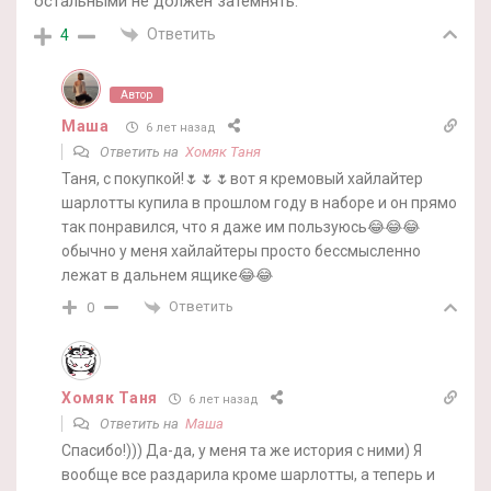
остальными не должен затемнять.
Ответить
4
Автор
Маша
6 лет назад
Ответить на
Хомяк Таня
Таня, с покупкой!🌷🌷🌷вот я кремовый хайлайтер
шарлотты купила в прошлом году в наборе и он прямо
так понравился, что я даже им пользуюсь😂😂😂
обычно у меня хайлайтеры просто бессмысленно
лежат в дальнем ящике😂😂
Ответить
0
Хомяк Таня
6 лет назад
Ответить на
Маша
Спасибо!))) Да-да, у меня та же история с ними) Я
вообще все раздарила кроме шарлотты, а теперь и