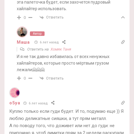
эта палеточка будет, если захочется пудровый
хайлайтер использовать.
Ответить
0
Автор
Маша
6 лет назад
Ответить на
Хомяк Таня
И я не так давно избавилась от всех ненужных
хайлайтеров, которые просто мёртвым грузом
лежали🤗🤗🤗
Ответить
0
o5ya
6 лет назад
Куплю только если гуди будет. И то, подумаю еще )) Я
люблю деликатные сияшки, а тут прям металл.
А по поводу того, что доживет или нет до гуди: не
припомню я, чтоб лимитки прям за 2 недели раскупали.