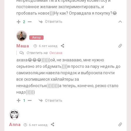
непреодолимая тяга к прекрасному косметосу и
постоянное желание экспериментировать, и
пробовать новое)))Ну как? Оправдала я покупку?😂
Ответить
2
Автор
Маша
6 лет назад
Ответить на
Оксана.
ахаха😂😂😂))))))ой, не знаааааю, мне нужно
серьезно это обдумать))))я просто за пару недель до
самоизоляции навела порядок и выбросила почти
все скопившиеся хайлайтеры за
ненадобностью))))))))а теперь, конечно, резко стало
надо))))))
Ответить
1
Anna
6 лет назад