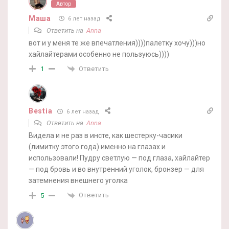
Автор
Маша
6 лет назад
Ответить на
Anna
вот и у меня те же впечатления))))палетку хочу)))но
хайлайтерами особенно не пользуюсь))))
Ответить
1
Bestia
6 лет назад
Ответить на
Anna
Видела и не раз в инсте, как шестерку-часики
(лимитку этого года) именно на глазах и
использовали! Пудру светлую — под глаза, хайлайтер
— под бровь и во внутренний уголок, бронзер — для
затемнения внешнего уголка
Ответить
5