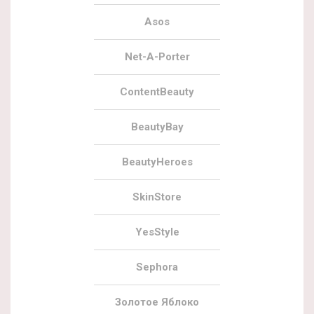
Asos
Net-A-Porter
ContentBeauty
BeautyBay
BeautyHeroes
SkinStore
YesStyle
Sephora
Золотое Яблоко