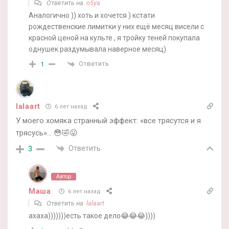
Ответить на
o5ya
Аналогично )) хоть и хочется ) кстати
рождественские лимитки у них ещё месяц висели с
красной ценой на культе , я тройку теней покупала
однушек раздумывала наверное месяц)
Ответить
1
lalaart
6 лет назад
У моего хомяка странный эффект: «все трясутся и я
трясусь»… 😳🤣😛
Ответить
3
Автор
Маша
6 лет назад
Ответить на
lalaart
ахаха)))))))есть такое дело😂😂😂))))