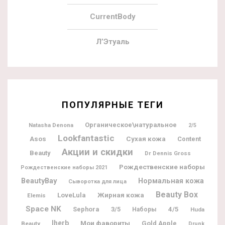
CurrentBody
Л’Этуаль
ПОПУЛЯРНЫЕ ТЕГИ
Органическое\натуральное
Natasha Denona
2/5
Lookfantastic
Asos
Сухая кожа
Content
Акции и скидки
Beauty
Dr Dennis Gross
Рождественские наборы
Рождественские наборы 2021
BeautyBay
Нормальная кожа
Сыворотка для лица
Beauty Box
Жирная кожа
LoveLula
Elemis
Space NK
Sephora
3/5
4/5
Наборы
Huda
Iherb
Мои фавориты
Gold Apple
Beauty
Drunk