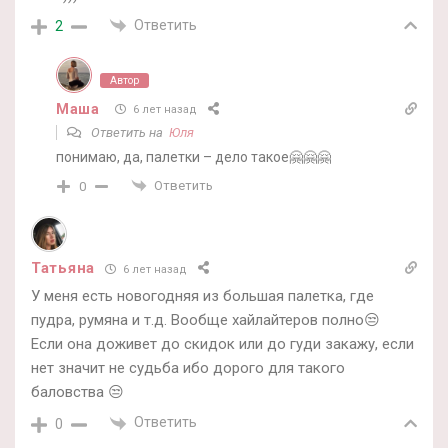
Ответить
2
Автор
Маша
6 лет назад
Ответить на
Юля
понимаю, да, палетки – дело такое🤗🤗🤗
Ответить
0
Татьяна
6 лет назад
У меня есть новогодняя из большая палетка, где
пудра, румяна и т.д. Вообще хайлайтеров полно😒
Если она доживет до скидок или до гуди закажу, если
нет значит не судьба ибо дорого для такого
баловства 😒
Ответить
0