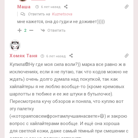
Маша
6 лет назад
Ответить на
Kuznetsova
мне кажется, она до гуди и не доживет)))))
Ответить
2
Хомяк Таня
6 лет назад
Купила🙈Ну где моя сила воли?)) марка все равно ж в
исключениях, если я не путаю, так что кодов можно не
ждать) очень долго думала над покупкой, так как
хайлайтеры я не люблю вообще-то (кроме кремовых
шарлотты в тюбике и ее же штуки в бутылочке).
Пересмотрела кучу обзоров и поняла, что куплю вот
эту палетку
(«котораяповсемфронтамлучшаянасвете»😄) и закрою
вопрос с хайлайтерами вообще. И ещё она хороша
для светлой кожи, даже самый тёмный при смешении с