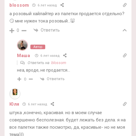
blossom
6 лет назад
а розовый хайлайтер из палетки продается отдельно?
🙄 мне нужен тока розовый…🐷
Ответить
0
Автор
Маша
6 лет назад
Ответить на
blossom
неа, вроде, не продается…
Ответить
0
Юля
6 лет назад
штука ,конечно, красивая. но в моем случае
совершенно бесполезная. будет лежать без дела. я на
все палетки также посмотрю, да, красивые- но не моя
тема)))