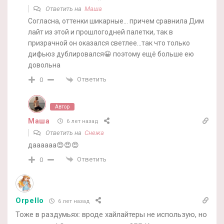
Ответить на
Маша
Согласна, оттенки шикарные… причем сравнила Дим
лайт из этой и прошлогодней палетки, так в
призрачной он оказался светлее…так что только
дифьюз дублировался😀 поэтому ещё больше ею
довольна
Ответить
0
Автор
Маша
6 лет назад
Ответить на
Снежа
даааааа😍😍😍
Ответить
0
Orpello
6 лет назад
Тоже в раздумьях: вроде хайлайтеры не использую, но