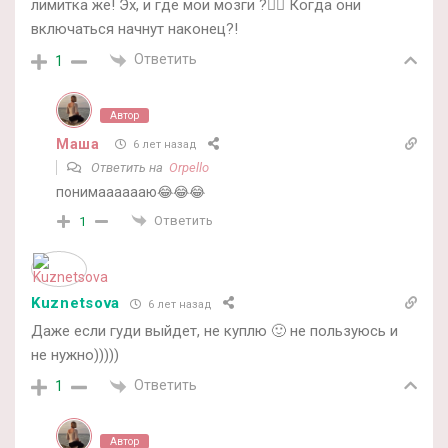
лимитка же! Эх, и где мои мозги ?🤦‍♀️ Когда они
включаться начнут наконец?!
Ответить
1
Автор
Маша
6 лет назад
Ответить на
Orpello
понимааааааю😂😂😂
Ответить
1
Kuznetsova
6 лет назад
Даже если гуди выйдет, не куплю 🙂 не пользуюсь и
не нужно)))))
Ответить
1
Автор