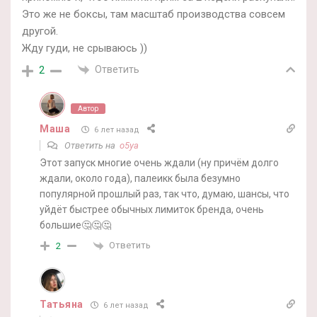
Это же не боксы, там масштаб производства совсем
другой.
Жду гуди, не срываюсь ))
Ответить
2
Автор
Маша
6 лет назад
Ответить на
o5ya
Этот запуск многие очень ждали (ну причём долго
ждали, около года), палеикк была безумно
популярной прошлый раз, так что, думаю, шансы, что
уйдёт быстрее обычных лимиток бренда, очень
большие🤔🤔🤔
Ответить
2
Татьяна
6 лет назад