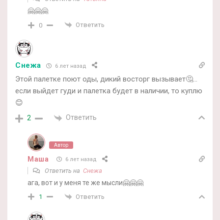
🤗🤗🤗
Ответить
0
Снежа
6 лет назад
Этой палетке поют оды, дикий восторг вызывает🤔…
если выйдет гуди и палетка будет в наличии, то куплю
😊
Ответить
2
Автор
Маша
6 лет назад
Ответить на
Снежа
ага, вот и у меня те же мысли🤗🤗🤗
Ответить
1