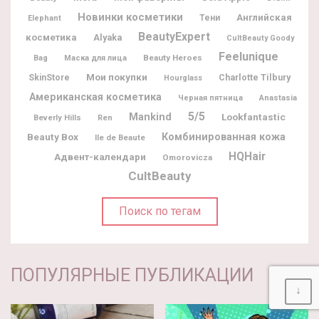
Новинки косметики
Английская
Тени
Elephant
BeautyExpert
косметика
Alyaka
CultBeauty Goody
Feelunique
Beauty Heroes
Bag
Маска для лица
Мои покупки
Charlotte Tilbury
SkinStore
Hourglass
Американская косметика
Черная пятница
Anastasia
5/5
Mankind
Lookfantastic
Beverly Hills
Ren
Beauty Box
Комбинированная кожа
Ile de Beaute
HQHair
Адвент-календари
Omorovicza
CultBeauty
Поиск по тегам
ПОПУЛЯРНЫЕ ПУБЛИКАЦИИ
↓