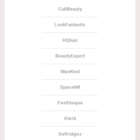
CultBeauty
LookFantastic
HQhair
BeautyExpert
ManKind
SpaceNK
FeelUnique
iHerb
Selfridges