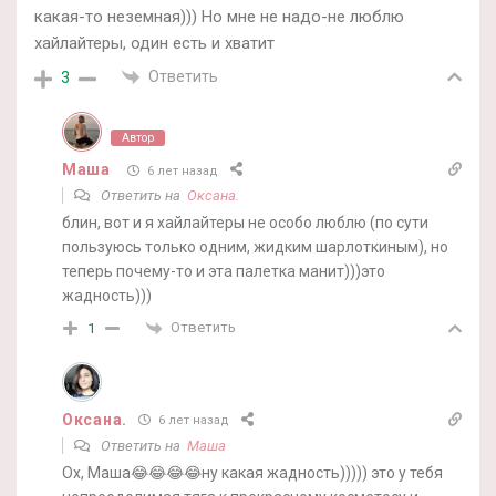
какая-то неземная))) Но мне не надо-не люблю
хайлайтеры, один есть и хватит
Ответить
3
Автор
Маша
6 лет назад
Ответить на
Оксана.
блин, вот и я хайлайтеры не особо люблю (по сути
пользуюсь только одним, жидким шарлоткиным), но
теперь почему-то и эта палетка манит)))это
жадность)))
Ответить
1
Оксана.
6 лет назад
Ответить на
Маша
Ох, Маша😂😂😂😂ну какая жадность))))) это у тебя