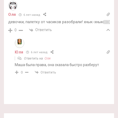
Оля
6 лет назад
девочки, палетку от часиков разобрали! хнык-хнык(((((
Ответить
0
Юля
6 лет назад
Ответить на
Оля
Маша была права, она сказала быстро разберут
Ответить
0