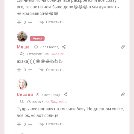
сиянием. Но на солнце, все раскроется и все сразу…
ага, так вот в чем было дело😂😂😂 а мы думали ты
не красишься😂😂😂
Ответить
0
Автор
Маша
7 лет назад
Ответить на
Оксана
ахаха)))))😂😂😂👍👍👍
Ответить
0
Оксана
7 лет назад
Ответить на
Людмила
Пудры все наношу на тон, или базу. На дневном свете,
все ок, но вот солнце.
Ответить
0