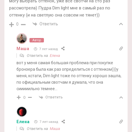
могу выбрать оттенок, уже все свотчи на сто раз
рассмотрела) Пудра Dim light мне в самый раз по
оттенку (и на светлую она совсем не тянет))
Ответить
0
Автор
Маша
7 лет назад
Ответить на
Елена
вот у меня самая большая проблема при покупке
бронзера была как раз определиться с оттенком)))у
меня, кстати, Dim light тоже по оттенку хорошо зашла,
по официальным свотчам я думала, что она
сииииильно темнее…
Ответить
0
Елена
7 лет назад
Ответить на
Маша