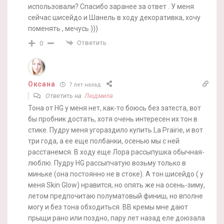
использовали? Спасибо заранее за ответ . У меня
сейчас шисейдо и Шанель в ходу декоративка, хочу
поменять , мечусь )))
Ответить
0
Оксана
7 лет назад
Ответить на
Людмила
Тона от HG у меня нет, как-то боюсь без затеста, вот
бы пробник достать, хотя очень интересен их тон в
стике. Пудру меня угораздило купить La Prairie, и вот
три года, а ее еще полбанки, осенью мы с ней
расстанемся. В ходу еще Лора рассыпушка обычная-
люблю. Пудру HG рассыпчатую возьму только в
миньке (она постоянно не в стоке). А тон шисейдо ( у
меня Skin Glow) нравится, но опять же на осень-зиму,
летом предпочитаю полуматовый финиш, но вполне
могу и без тона обходиться. ВВ кремы мне дают
прыщи рано или поздно, пару лет назад еле доюзала