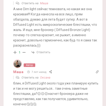
Ответить на
Маша
А мне Dim light сейчас темновата, но какая же она
красивая!!! Когда нанесла на все лицо, прям
обалдела, думаю для лета будет супер. А вот в
Diffused Light есть микроскопические блестяшки, что
жаль. И еще, мне бронзер ( Diffused Bronze Light)
почему-то слегка краснит, не рыжит, а именно
краснит, довольно гармонично, как буд-то я сама так
раскраснелась)))
Ответить
1
Автор
Маша
7 лет назад
Ответить на
Оксана
блин, я Diffused Light около года уже планирую купить
и так и не могу решиться… там очень заметные
блестяшки, да?☹️☹️☹️насчет бронзера даже не
представляю, как так получается, удивительно,
конечно🤔🤔🤔