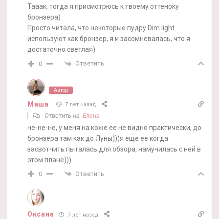
Тааак, тогда я присмотрюсь к твоему оттеноку
бронзера)
Просто читала, что некоторые пудру Dim light
используют как бронзер, я и засомневалась, что я
достаточно светлая)
Ответить
0
Автор
Маша
7 лет назад
Ответить на
Елена
не-не-не, у меня на коже ее не видно практически, до
бронзера там как до Луны)))я еще ее когда
засвотчить пыталась для обзора, намучилась с ней в
этом плане)))
Ответить
0
Оксана
7 лет назад