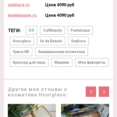
sephora.ru
Цена 4090 руб
iledebeaute.ru
Цена 4090 руб
ТЕГИ:
5/5
CultBeauty
Feelunique
Hourglass
Ile de Beaute
Sephora
Space NK
Американская косметика
Бронзер для лица
Макияж
Мои фавориты
Другие мои отзывы о
‹
›
косметике Hourglass: