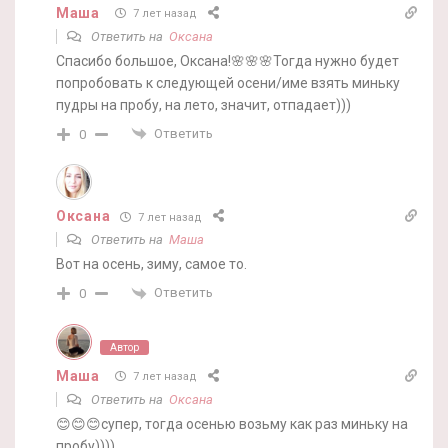
Маша
7 лет назад
Ответить на
Оксана
Спасибо большое, Оксана!🌸🌸🌸Тогда нужно будет
попробовать к следующей осени/име взять миньку
пудры на пробу, на лето, значит, отпадает)))
Ответить
0
Оксана
7 лет назад
Ответить на
Маша
Вот на осень, зиму, самое то.
Ответить
0
Автор
Маша
7 лет назад
Ответить на
Оксана
😊😊😊супер, тогда осенью возьму как раз миньку на
пробу))))