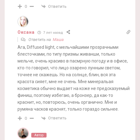
Ответить
0
Оксана
7 лет назад
Ответить на
Маша
Ага, Diffused liight, с мельчайшими прозрачными
блесточками, по типу призмы живанши, только
мельче, очень красиво в пасмрную погоду и в офисе,
кто-то говорил, что лицо озарено лунным светом,
точнее не скажешь. Но на солнце, блин, вся эта
красота сияет, мне не очень. Мне минеральая
косметика обычно выдает на коже не предсказуемый
финиш, поэтому избегаю, а бронзер, да как-то
краснит, но, повторюсь, очень органично. Мне и
румяна часков краснят, только гораздо сильнее.
Ответить
0
Автор