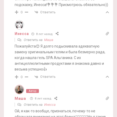
подсказку, Инесса!💐💐💐 Присмотрюсь обязательно))
Ответить
0
Инесса
8 лет назад
Ответить на
Маша
Пожалуйста😊 Я долго подыскивала адекватную
замену оригинальным гелям и была безмерно рада,
когда нашла гель SPA Альганика. С их
антицеллюлитными продуктами я знакома давно и
весьма успешно👍
Ответить
0
Автор
Маша
8 лет назад
Ответить на
Инесса
Ой, я как-то вообще, признаться, почему-то не
обращала внимания на этот бренд🤷‍♀️🤷‍♀️🤷‍♀️Но я такие