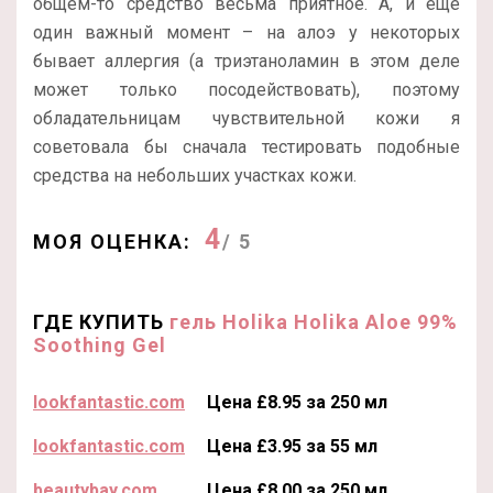
общем-то средство весьма приятное. А, и еще
один важный момент – на алоэ у некоторых
бывает аллергия (а триэтаноламин в этом деле
может только посодействовать), поэтому
обладательницам чувствительной кожи я
советовала бы сначала тестировать подобные
средства на небольших участках кожи.
4
МОЯ ОЦЕНКА:
/ 5
ГДЕ КУПИТЬ
гель Holika Holika Aloe 99%
Soothing Gel
lookfantastic.com
Цена £8.95 за 250 мл
lookfantastic.com
Цена £3.95 за 55 мл
beautybay.com
Цена £8.00 за 250 мл