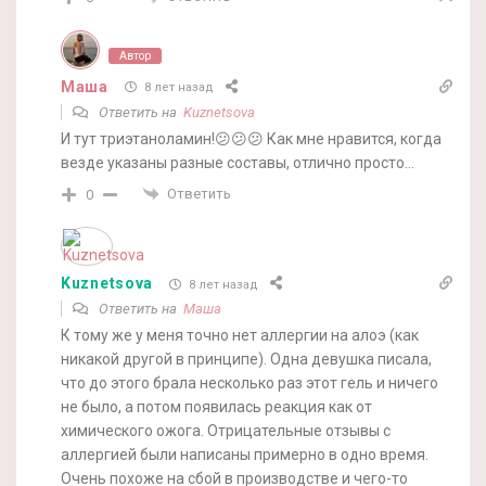
Автор
Маша
8 лет назад
Ответить на
Kuznetsova
И тут триэтаноламин!😕😕😕 Как мне нравится, когда
везде указаны разные составы, отлично просто…
Ответить
0
Kuznetsova
8 лет назад
Ответить на
Маша
К тому же у меня точно нет аллергии на алоэ (как
никакой другой в принципе). Одна девушка писала,
что до этого брала несколько раз этот гель и ничего
не было, а потом появилась реакция как от
химического ожога. Отрицательные отзывы с
аллергией были написаны примерно в одно время.
Очень похоже на сбой в производстве и чего-то