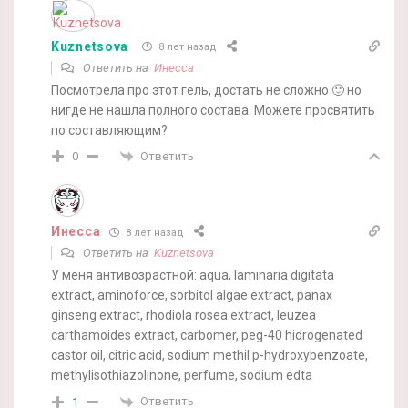
Kuznetsova
8 лет назад
Ответить на
Инесса
Посмотрела про этот гель, достать не сложно 🙂 но
нигде не нашла полного состава. Можете просвятить
по составляющим?
Ответить
0
Инесса
8 лет назад
Ответить на
Kuznetsova
У меня антивозрастной: aqua, laminaria digitata
extract, aminoforce, sorbitol algae extract, panax
ginseng extract, rhodiola rosea extract, leuzea
carthamoides extract, carbomer, peg-40 hidrogenated
castor oil, citric acid, sodium methil p-hydroxybenzoate,
methylisothiazolinone, perfume, sodium edta
Ответить
1