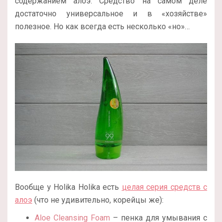
содержанием алоэ. Средство на самом деле
достаточно универсальное и в «хозяйстве»
полезное. Но как всегда есть несколько «но»…
Вообще у Holika Holika есть
целая серия средств с
алоэ
(что не удивительно, корейцы же):
Aloe Cleansing Foam
– пенка для умывания с