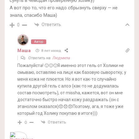
сунуть в чемодан проверенную холику)
А вот про то, что его надо сбрызнуть сверху — не
знала, спасибо Маша)
Ответить
0
Автор
Маша
8 лет назад
Ответить на
Людмила
Пожалуйста! 🙂🙂🙂Я именно этот гель от Холики не
смываю, оставляю на лице как базовую сыворотку, у
меня кожа не плюется. Но я вот как-то случайно
купила другой гель с алоэ (как-то не додумалась
состав посмотреть), от missha, кажется, вот он мне
достаточно быстро начал кожу раздражать (он с
этанолом оказался)😞😞😞Поэтому, ага, я тоже уже
который год Холику покупаю в итоге)))
Ответить
0