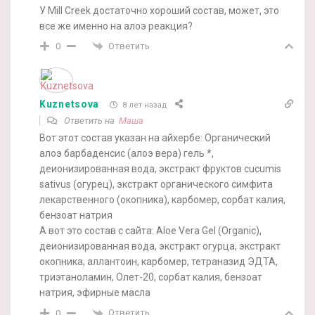
У Mill Creek достаточно хороший состав, может, это
все же именно на алоэ реакция?
Ответить
0
Kuznetsova
8 лет назад
Ответить на
Маша
Вот этот состав указан на айхербе: Органический
алоэ барбаденсис (алоэ вера) гель *,
деионизированная вода, экстракт фруктов cucumis
sativus (огурец), экстракт органического симфита
лекарственного (окопника), карбомер, сорбат калия,
бензоат натрия
А вот это состав с сайта: Aloe Vera Gel (Organic),
деионизированная вода, экстракт огурца, экстракт
окопника, аллантоин, карбомер, тетраназид ЭДТА,
триэтаноламин, Олет-20, сорбат калия, бензоат
натрия, эфирные масла
Ответить
0