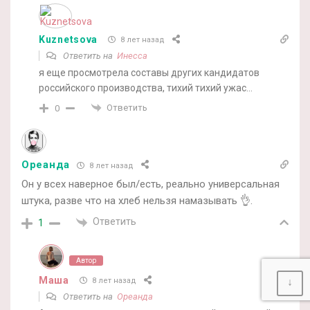
Kuznetsova
8 лет назад
Ответить на
Инесса
я еще просмотрела составы других кандидатов
российского производства, тихий тихий ужас…
Ответить
0
Ореанда
8 лет назад
Он у всех наверное был/есть, реально универсальная
штука, разве что на хлеб нельзя намазывать 👌.
Ответить
1
Автор
Маша
↓
8 лет назад
Ответить на
Ореанда