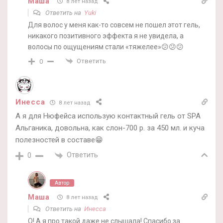
Маша
8 лет назад
Ответить на
Yuki
Для волос у меня как-то совсем не пошел этот гель,
никакого позитивного эффекта я не увидела, а
волосы по ощущениям стали «тяжелее»😕😕😕
Ответить
0
Инесса
8 лет назад
А я для Нюфейса использую контактный гель от SPA
Альганика, довольна, как слон-700 р. за 450 мл. и куча
полезностей в составе😁
Ответить
0
Автор
Маша
8 лет назад
Ответить на
Инесса
О! А я про такой даже не слышала! Спасибо за