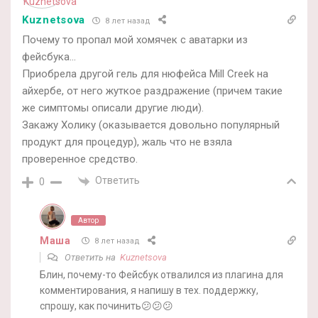
Kuznetsova
8 лет назад
Почему то пропал мой хомячек с аватарки из
фейсбука…
Приобрела другой гель для нюфейса Mill Creek на
айхербе, от него жуткое раздражение (причем такие
же симптомы описали другие люди).
Закажу Холику (оказывается довольно популярный
продукт для процедур), жаль что не взяла
проверенное средство.
Ответить
0
Автор
Маша
8 лет назад
Ответить на
Kuznetsova
Блин, почему-то Фейсбук отвалился из плагина для
комментирования, я напишу в тех. поддержку,
спрошу, как починить😕😕😕