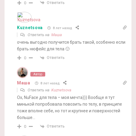
Ответить
0
Kuznetsova
8 лет назад
Ответить на
Маша
очень выгодно получится брать такой, особенно если
брать нюфейс для тела 🙂
Ответить
0
Автор
Маша
8 лет назад
Ответить на
Kuznetsova
Ох, NuFace для тела – моя мечта))) Вообще я тут
минькой попробовала повозить по телу, в принципе
тоже вполне себе, но тот и крупнее и поверхностей
больше…
Ответить
0