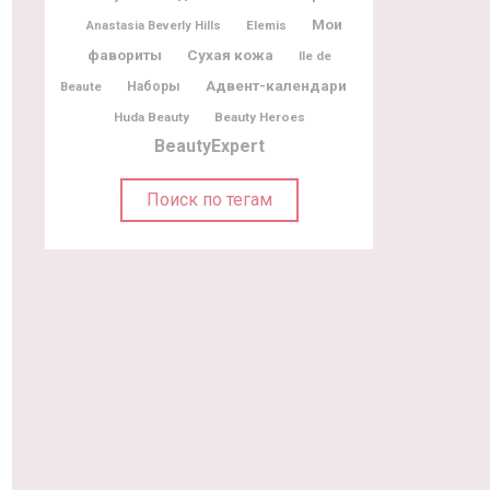
Мои
Elemis
Anastasia Beverly Hills
фавориты
Сухая кожа
Ile de
Адвент-календари
Beaute
Наборы
Huda Beauty
Beauty Heroes
BeautyExpert
Поиск по тегам