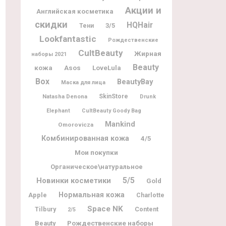
Акции и
Английская косметика
скидки
HQHair
3/5
Тени
Lookfantastic
Рождественские
CultBeauty
Жирная
наборы 2021
Beauty
кожа
Asos
LoveLula
Box
BeautyBay
Маска для лица
Natasha Denona
SkinStore
Drunk
Elephant
CultBeauty Goody Bag
Mankind
Omorovicza
Комбинированная кожа
4/5
Мои покупки
Органическое\натуральное
5/5
Новинки косметики
Gold
Нормальная кожа
Apple
Charlotte
Space NK
Tilbury
Content
2/5
Рождественские наборы
Beauty