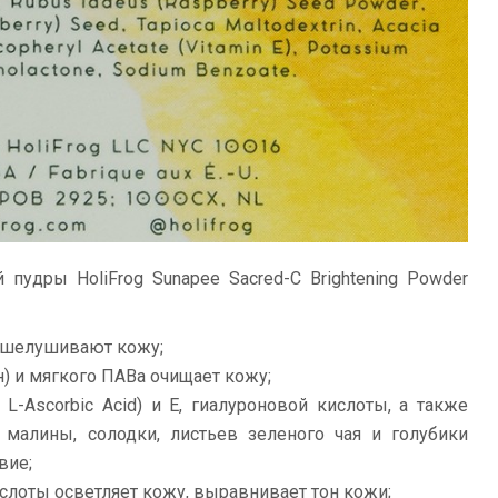
 пудры HoliFrog Sunapee Sacred-C Brightening Powder
отшелушивают кожу;
н) и мягкого ПАВа очищает кожу;
-Ascorbic Acid) и Е, гиалуроновой кислоты, а также
малины, солодки, листьев зеленого чая и голубики
вие;
слоты осветляет кожу, выравнивает тон кожи;