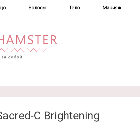
цо
Волосы
Тело
Макияж
acred-C Brightening