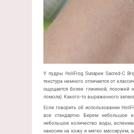
У пудры HoliFrog Sunapee Sacred-C Br
текстура немного отличается от класси
ощущается более глиняной, похожей 
помола). Какого-то выраженного запаха
Если говорить об использовании HoliFr
все стандартно. Берем небольшое к
небольшое количество воды, вспенива
наносим на кожу и мягко массируем, 