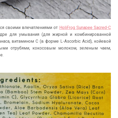
ься своими впечатлениями от
HoliFrog Sunapee Sacred-C
удре для умывания (для жирной и комбинированной
наса, витамином С (в форме L-Ascorbic Acid), койевой
овыми отрубями, кокосовым молоком, зеленым чаем,
е.