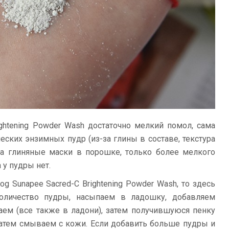
ightening Powder Wash достаточно мелкий помол, сама
ческих энзимных пудр (из-за глины в составе, текстура
на глиняные маски в порошке, только более мелкого
 у пудры нет.
og Sunapee Sacred-C Brightening Powder Wash, то здесь
оличество пудры, насыпаем в ладошку, добавляем
ем (все также в ладони), затем получившуюся пенку
затем смываем с кожи. Если добавить больше пудры и