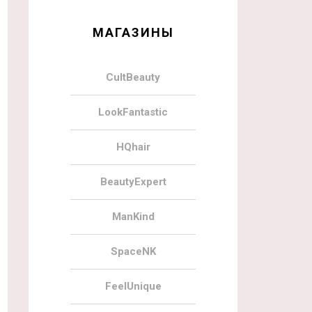
МАГАЗИНЫ
CultBeauty
LookFantastic
HQhair
BeautyExpert
ManKind
SpaceNK
FeelUnique