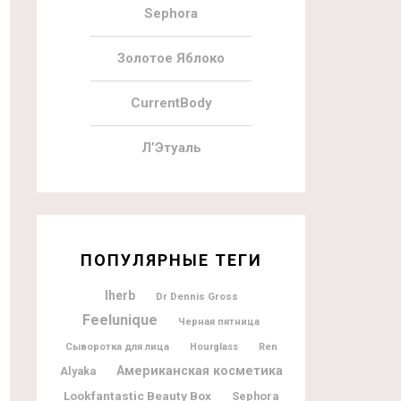
Sephora
Золотое Яблоко
CurrentBody
Л’Этуаль
ПОПУЛЯРНЫЕ ТЕГИ
Iherb
Dr Dennis Gross
Feelunique
Черная пятница
Сыворотка для лица
Hourglass
Ren
Американская косметика
Alyaka
Lookfantastic Beauty Box
Sephora