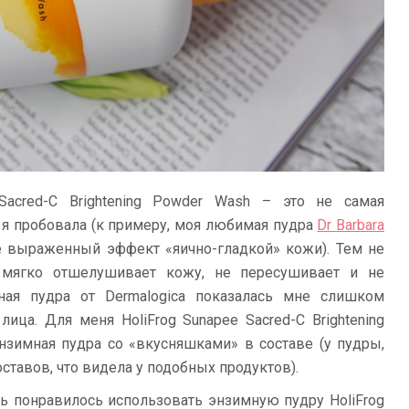
 Sacred-C Brightening Powder Wash – это не самая
 я пробовала (к примеру, моя любимая пудра
Dr Barbara
е выраженный эффект «яично-гладкой» кожи). Тем не
 мягко отшелушивает кожу, не пересушивает и не
ная пудра от Dermalogica показалась мне слишком
лица. Для меня HoliFrog Sunapee Sacred-C Brightening
нзимная пудра со «вкусняшками» в составе (у пудры,
тавов, что видела у подобных продуктов).
нь понравилось использовать энзимную пудру HoliFrog