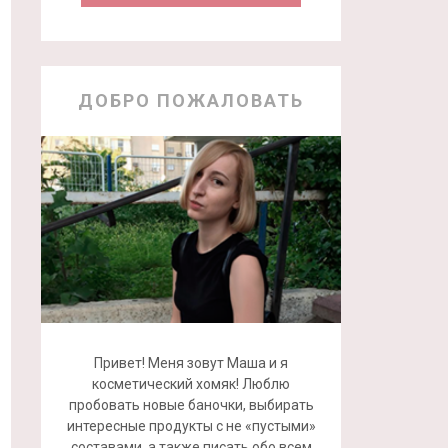
ДОБРО ПОЖАЛОВАТЬ
Привет! Меня зовут Маша и я
косметический хомяк! Люблю
пробовать новые баночки, выбирать
интересные продукты с не «пустыми»
составами, а также писать обо всем