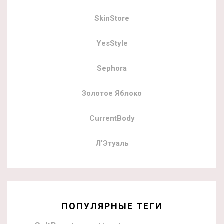
SkinStore
YesStyle
Sephora
Золотое Яблоко
CurrentBody
Л’Этуаль
ПОПУЛЯРНЫЕ ТЕГИ