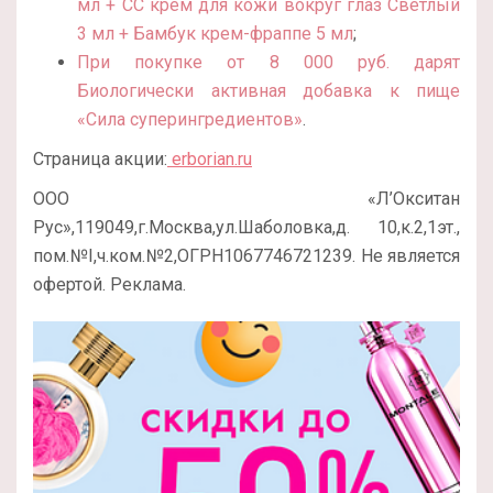
мл + СС крем для кожи вокруг глаз Светлый
3 мл + Бамбук крем-фраппе 5 мл
;
При покупке от 8 000 руб. дарят
Биологически активная добавка к пище
«Сила суперингредиентов»
.
Страница акции:
erborian.ru
ООО «Л’Окситан
Рус»,119049,г.Москва,ул.Шаболовка,д. 10,к.2,1эт.,
пом.№I,ч.ком.№2,ОГРН1067746721239. Не является
офертой. Реклама.