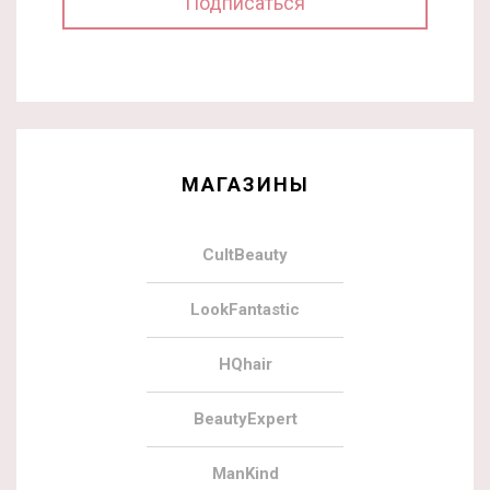
МАГАЗИНЫ
CultBeauty
LookFantastic
HQhair
BeautyExpert
ManKind