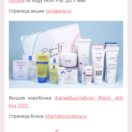
рублей
по коду НЕИГРЫ. До 3 мая.
Страница акции:
goldapple.ru
Вышла коробочка
ФармаБьютиБокс Atopic skin
box 2023
.
Страница бокса:
pharmacosmetica.ru