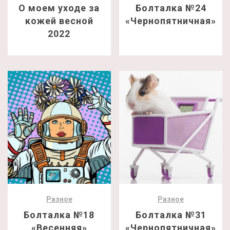
О моем уходе за
Болталка №24
кожей весной
«Чернопятничная»
2022
Разное
Разное
Болталка №18
Болталка №31
«Весенняя»
«Чернопятничная»