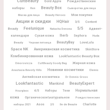
CultBeauty
Рождественские
Gold Apple
Beauty Box
наборы
Ren
Сыворотка для лица
Мои покупки
Beauty Heroes
Маска для лица
Акции и скидки
HQHair
3/5
Content
Feelunique
5/5
Адвент-
Beauty
Natasha Denona
календари
Iherb
Сухая кожа
Sephora
Huda
BeautyBay
LoveLula
Beauty
Черная пятница
Space NK
Американская косметика
SkinStore
Комбинированная кожа
Lookfantastic Beauty Box
Жирная кожа
Omorovicza
CultBeauty Goody Bag
Новинки косметики
Elemis
Anastasia Beverly Hills
Английская косметика
Dr Dennis Gross
Lookfantastic
BeautyExpert
Mankind
Нормальная
4/5
Наборы
Тени
Hourglass
кожа
Органическое\натуральное
Рождественские
Asos
Charlotte
Ile de Beaute
наборы 2021
2/5