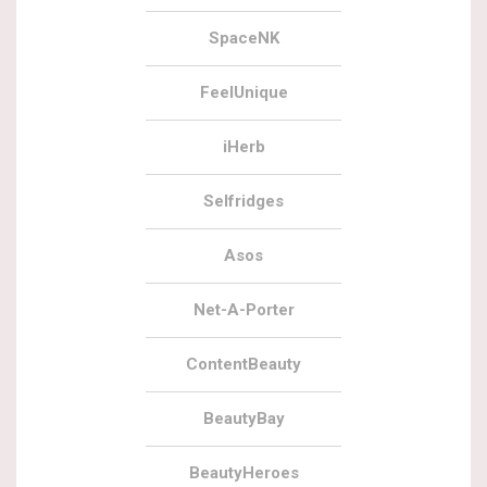
SpaceNK
FeelUnique
iHerb
Selfridges
Asos
Net-A-Porter
ContentBeauty
BeautyBay
BeautyHeroes