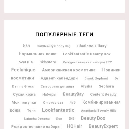
ПОПУЛЯРНЫЕ ТЕГИ
5/5
Charlotte Tilbury
CultBeauty Goody Bag
Нормальная кожа
Lookfantastic Beauty Box
LoveLula
SkinStore
Рождественские наборы 2021
Feelunique
Новинки
Американская косметика
косметики
Адвент-календари
Dr
Drunk Elephant
Alyaka
Sephora
Dennis Gross
Сыворотка для лица
BeautyBay
Сухая кожа
Content Beauty
Наборы
Мои покупки
Комбинированная
4/5
Omorovicza
Lookfantastic
кожа
Тени
Anastasia Beverly Hills
Beauty Box
3/5
Natasha Denona
Ren
BeautyExpert
HQHair
Рождественские наборы