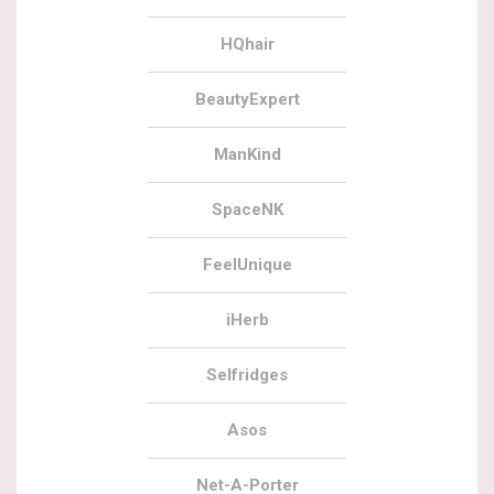
HQhair
BeautyExpert
ManKind
SpaceNK
FeelUnique
iHerb
Selfridges
Asos
Net-A-Porter