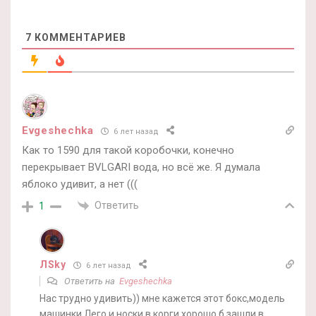
7
КОММЕНТАРИЕВ
Evgeshechka
6 лет назад
Как то 1590 для такой коробочки, конечно
перекрывает BVLGARI вода, но всё же. Я думала
яблоко удивит, а нет (((
Ответить
1
ЛSky
6 лет назад
Ответить на
Evgeshechka
Нас трудно удивить)) мне кажется этот бокс,модель
машинки Лего и носки в корги хорошо б зашли в