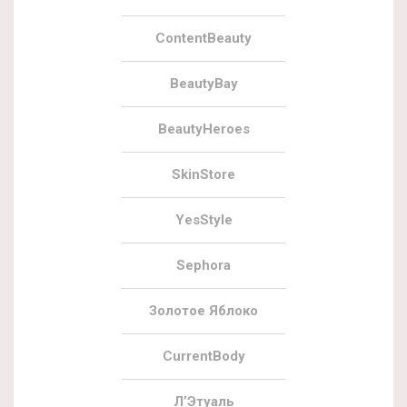
ContentBeauty
BeautyBay
BeautyHeroes
SkinStore
YesStyle
Sephora
Золотое Яблоко
CurrentBody
Л’Этуаль