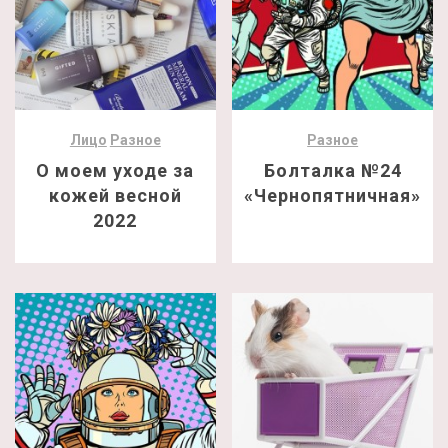
Лицо
Разное
Разное
О моем уходе за
Болталка №24
кожей весной
«Чернопятничная»
2022