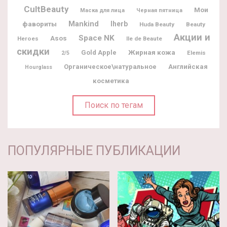
CultBeauty
Мои
Маска для лица
Черная пятница
фавориты
Mankind
Iherb
Huda Beauty
Beauty
Акции и
Space NK
Asos
Heroes
Ile de Beaute
скидки
Жирная кожа
Gold Apple
Elemis
2/5
Органическое\натуральное
Английская
Hourglass
косметика
Поиск по тегам
ПОПУЛЯРНЫЕ ПУБЛИКАЦИИ