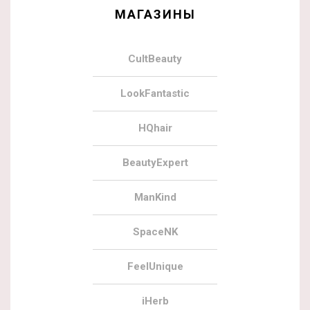
МАГАЗИНЫ
CultBeauty
LookFantastic
HQhair
BeautyExpert
ManKind
SpaceNK
FeelUnique
iHerb