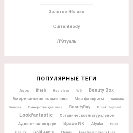
Золотое Яблоко
CurrentBody
Л’Этуаль
ПОПУЛЯРНЫЕ ТЕГИ
Beauty Box
Iherb
Asos
4/5
Hourglass
Американская косметика
Мои фавориты
Natasha
BeautyBay
Denona
Сыворотка для лица
Drunk Elephant
Lookfantastic
Органическое\натуральное
Space NK
Адвент-календари
Alyaka
Huda
Gold Apple
Beauty
Elemis
Anastasia Beverly Hills