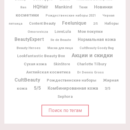
HQHair
Новинки
Mankind
Тени
Ren
косметики
Рождественские наборы 2021
Черная
Feelunique
Content Beauty
Наборы
пятница
2/5
Мои покупки
LoveLula
Omorovicza
BeautyExpert
Нормальная кожа
Ile de Beaute
Beauty Heroes
Маска для лица
CultBeauty Goody Bag
Акции и скидки
Lookfantastic Beauty Box
Сухая кожа
Charlotte Tilbury
SkinStore
Английская косметика
Dr Dennis Gross
CultBeauty
Рождественские наборы
Жирная
5/5
кожа
Комбинированная кожа
3/5
Sephora
Поиск по тегам